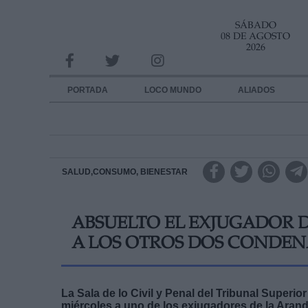
SÁBADO
INFORMACION SOBRE LA PROTECCIÓN DE TUS DATOS
08 DE AGOSTO
2026
Responsable:
Finalidad:
PORTADA
LOCO MUNDO
ALIADOS
Datos tratados:
Legitimación:
Destinatarios:
SALUD,CONSUMO, BIENESTAR
Derechos:
ABSUELTO EL EXJUGADOR D
link
A LOS OTROS DOS CONDE
Información adicional
link
La Sala de lo Civil y Penal del Tribunal Superio
miércoles a uno de los exjugadores de la Arandi