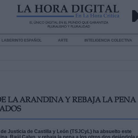
LABERINTO ESPAÑOL
ARTE
INTELIGENCIA COLECTIVA
E LA ARANDINA Y REBAJA LA PENA
NADOS
r de Justicia de Castilla y León (TSJCyL) ha absuelto este
na, Raúl Calvo, y rebaja la pena a los otros dos dejándola 