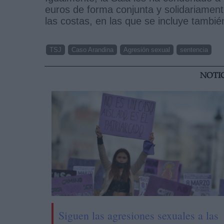
euros de forma conjunta y solidariamente 
las costas, en las que se incluye también
TSJ
Caso Arandina
Agresión sexual
sentencia
NOTI
Siguen las agresiones sexuales a las