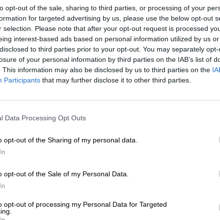
nido sexual con uno de ellos y aceptó acompañarl
to opt-out of the sale, sharing to third parties, or processing of your per
 momentos posteriores a los hechos
, en los qu
formation for targeted advertising by us, please use the below opt-out s
racticar voluntariamente una
relación sexual
r selection. Please note that after your opt-out request is processed y
ción contigua, hecho declarado probado en la
eing interest-based ads based on personal information utilized by us or
do impugnado, y
después de todo lo ocurrido
disclosed to third parties prior to your opt-out. You may separately opt-
losure of your personal information by third parties on the IAB’s list of
. This information may also be disclosed by us to third parties on the
IA
eterminan que la credibilidad de la declaració
Participants
that may further disclose it to other third parties.
periféricos de la misma
, pues ni las declaracion
 los hechos ni los mensajes de texto intercambiado
ar que en el salón de la vivienda se actuó en
l Data Processing Opt Outs
da
, una versión que transmitió la menor a sus pad
rid con posterioridad.
o opt-out of the Sharing of my personal data.
ficado los hechos probados sin tener en cuenta la
In
 delito de
abuso sexual
sobre la menor de 16 años
tancia jurídica a partir de la reforma del
Código
o opt-out of the Sale of my Personal Data.
a edad del consentimiendo de la práctica de
In
to opt-out of processing my Personal Data for Targeted
los tres acusados,
la sentencia considera que n
ing.
la edad de la menor
, ni que ignoraran que los ac
In