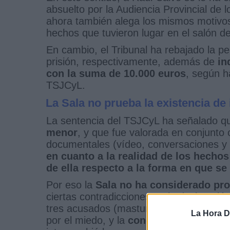
absuelto por la Audiencia Provincial de 
ahora también alega los mismos motivos 
hechos que tuvieron lugar en el salón de
En cambio, el Tribunal ha rebajado la p
prisión, respectivamente, además de
in
con la suma de 10.000 euros
, según h
TSJCyL.
La Sala no prueba la existencia de
La sentencia del TSJCyL ha señalado 
menor
, y que fue valorada en conjunto c
documentales (vídeo, conversaciones y
en cuanto a la realidad de los hechos
de ella respecto a la forma en que s
Por eso la
Sala no ha considerado pro
ciertas contradicciones en la declaración
tres acusados (masturbación y practicar
La Hora Di
por el miedo, y la
conducta observada 