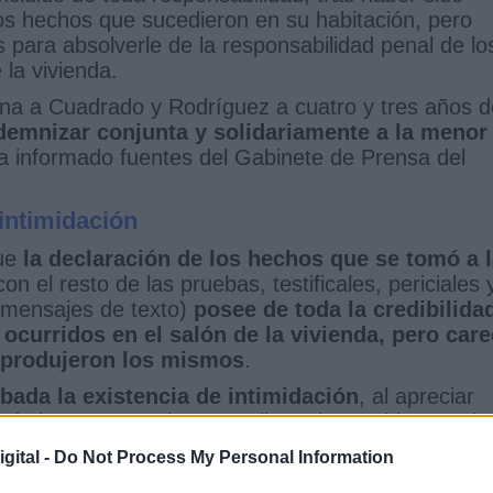
los hechos que sucedieron en su habitación, pero
para absolverle de la responsabilidad penal de lo
 la vivienda.
ena a Cuadrado y Rodríguez a cuatro y tres años d
demnizar conjunta y solidariamente a la menor
a informado fuentes del Gabinete de Prensa del
 intimidación
que
la declaración de los hechos que se tomó a 
on el resto de las pruebas, testificales, periciales 
 mensajes de texto)
posee de toda la credibilida
 ocurridos en el salón de la vivienda, pero car
e produjeron los mismos
.
bada la existencia de intimidación
, al apreciar
 de la menor, en la que atribuye lo que hizo con lo
 felaciones a los tres hombres) al bloqueo causad
gital -
Do Not Process My Personal Information
tanto en los momentos anteriores
en los que