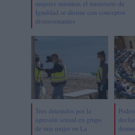
mujeres mientras el ministerio de
Igualdad se distrae con conceptos
distorsionantes
Tres detenidos por la
Podem
agresión sexual en grupo
declar
de una mujer en La
denun