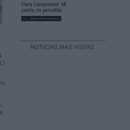
Clara Campoamor: Mi
sueño, mi pesadilla
Por
María Pérez Herrero
NOTICIAS MAS VISTAS
l
L)
os
n
a