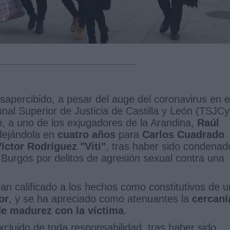
sapercibido, a pesar del auge del coronavirus en e
bunal Superior de Justicia de Castilla y León (TSJCy
, a uno de los exjugadores de la Arandina,
Raúl
 dejándola en
cuatro años
para
Carlos Cuadrado
íctor Rodríguez "Viti"
, tras haber sido condenad
 Burgos por delitos de agresión sexual contra una
n calificado a los hechos como constitutivos de u
or
, y se ha apreciado como atenuantes la
cercaní
de madurez con la víctima
.
xcluido de toda responsabilidad, tras haber sido