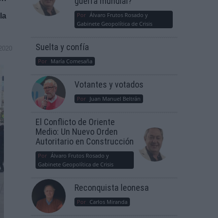
guerra mundial?
Por
Álvaro Frutos Rosado y
la
Gabinete Geopolítica de Crisis
Suelta y confía
2020
Por
María Comesaña
Votantes y votados
Por
Juan Manuel Beltrán
El Conflicto de Oriente
Medio: Un Nuevo Orden
Autoritario en Construcción
Por
Álvaro Frutos Rosado y
Gabinete Geopolítica de Crisis
Reconquista leonesa
Por
Carlos Miranda