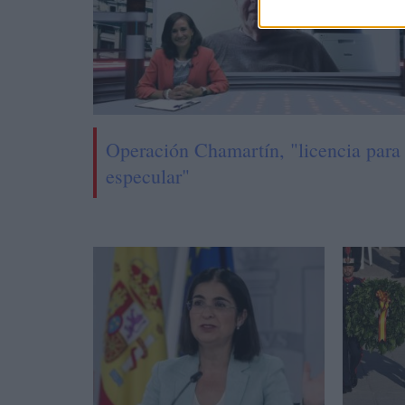
Operación Chamartín, "licencia para
especular"