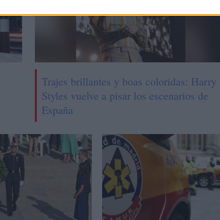
Trajes brillantes y boas coloridas: Harry
Styles vuelve a pisar los escenarios de
España