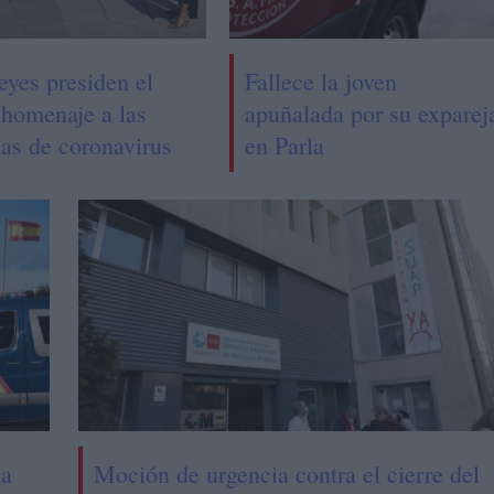
eyes presiden el
Fallece la joven
 homenaje a las
apuñalada por su exparej
mas de coronavirus
en Parla
la
Moción de urgencia contra el cierre del