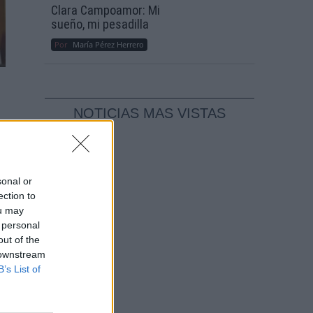
Clara Campoamor: Mi
sueño, mi pesadilla
Por
María Pérez Herrero
NOTICIAS MAS VISTAS
to
o
sonal or
e
ection to
ou may
 personal
out of the
 downstream
B’s List of
as