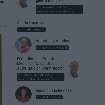
guerra mundial?
que
Por
Álvaro Frutos Rosado y
Gabinete Geopolítica de Crisis
Suelta y confía
2020
Por
María Comesaña
Votantes y votados
Por
Juan Manuel Beltrán
El Conflicto de Oriente
Medio: Un Nuevo Orden
Autoritario en Construcción
Por
Álvaro Frutos Rosado y
Gabinete Geopolítica de Crisis
Reconquista leonesa
Por
Carlos Miranda