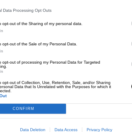
sto de dichas fiestas se destinará a bares,
s
de San Martín de la Vega. En este sentido, se
l Data Processing Opt Outs
sde la Conejalía de Economía y Hacienda se
sí como la normativa mediante la cual los afectado
o opt-out of the Sharing of my personal data.
 meses.
In
"
espero que esta decisión sea apoyada por la
o opt-out of the Sale of my Personal Data.
mercios locales que son los generadores de
In
o, siga sufriendo
las consecuencias durante mu
to opt-out of processing my Personal Data for Targeted
ing.
In
Madrid
San Martín de la Vega
50.000 euros
San Marcos
o opt-out of Collection, Use, Retention, Sale, and/or Sharing
tamiento de San Martín de la Vega
Rafael Martínez
ersonal Data that Is Unrelated with the Purposes for which it
lected.
Out
CIAS RELACIONADAS
CONFIRM
Data Deletion
Data Access
Privacy Policy