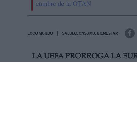
cumbre de la OTAN
|
LOCO MUNDO
SALUD,CONSUMO, BIENESTAR
LA UEFA PRORROGA LA EUR
La UEFA finalmente ha decidido aplazar al año
se iba a disputar del 12 de junio al 12 de julio
por la pandemia global del coronavirus.
AUTOR PATRICIA ARREDONDO
Mas artículos del mismo autor/a