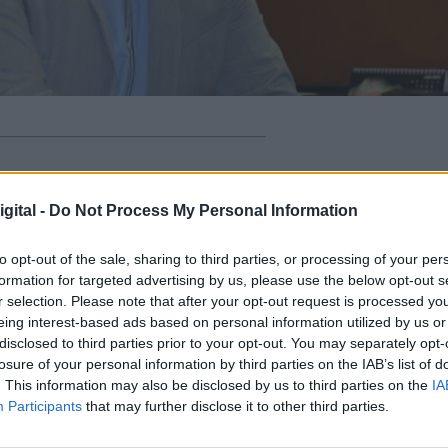
e la Vega
ha acordado
suspender las próximas
gital -
Do Not Process My Personal Information
vistas para el mes de abril y destinar el presupues
da a pequeñas empresas locales
que con motiv
to opt-out of the sale, sharing to third parties, or processing of your per
s el Decreto del Estado de Alarma por el
Covid-19
s
formation for targeted advertising by us, please use the below opt-out s
r selection. Please note that after your opt-out request is processed y
eing interest-based ads based on personal information utilized by us or
ael Martínez
, ha explicado que se trata de ""
una
disclosed to third parties prior to your opt-out. You may separately opt-
ferentes concejalías del equipo de Gobierno
"". Una
losure of your personal information by third parties on the IAB’s list of
as drásticas con motivo de la contención del
. This information may also be disclosed by us to third parties on the
IA
a vez superemos esta crisis valoraremos nuev
Participants
that may further disclose it to other third parties.
te de los eventos y actividades previstas
"".