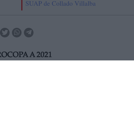
SUAP de Collado Villalba
OCOPA A 2021
 2021 el Campeonato de Europa de selecciones de fútbol, q
 en doce países, entre ellos España, debido a la crisis provoc
MIÉRCOLES, 18 MARZO 