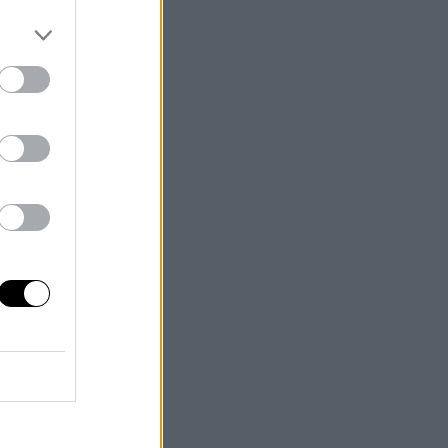
s
cho