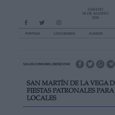
SÁBADO
INFORMACION SOBRE LA PROTECCIÓN DE TUS DATOS
08 DE AGOSTO
2026
Responsable:
Finalidad:
PORTADA
LOCO MUNDO
ALIADOS
Datos tratados:
Legitimación:
Destinatarios:
SALUD,CONSUMO, BIENESTAR
Derechos:
SAN MARTÍN DE LA VEGA DE
link
FIESTAS PATRONALES PAR
Información adicional
link
LOCALES