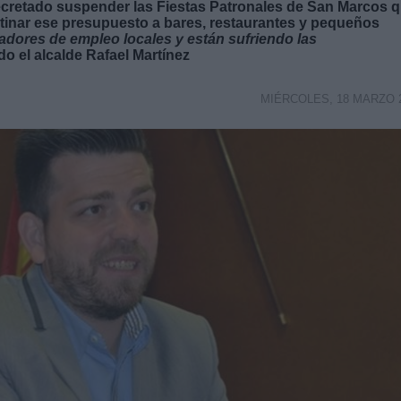
ecretado suspender las Fiestas Patronales de San Marcos 
estinar ese presupuesto a bares, restaurantes y pequeños
adores de empleo locales y están sufriendo las
do el alcalde Rafael Martínez
MIÉRCOLES, 18 MARZO 