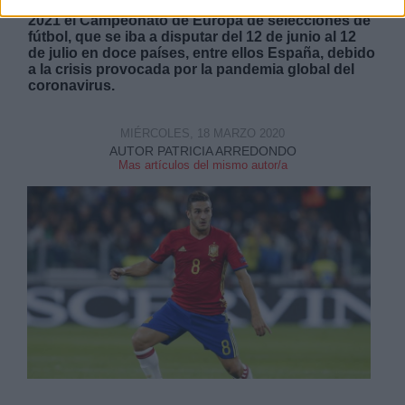
La UEFA finalmente ha decidido aplazar al año
2021 el Campeonato de Europa de selecciones de
fútbol, que se iba a disputar del 12 de junio al 12
de julio en doce países, entre ellos España, debido
a la crisis provocada por la pandemia global del
coronavirus.
MIÉRCOLES, 18 MARZO 2020
AUTOR PATRICIA ARREDONDO
Mas artículos del mismo autor/a