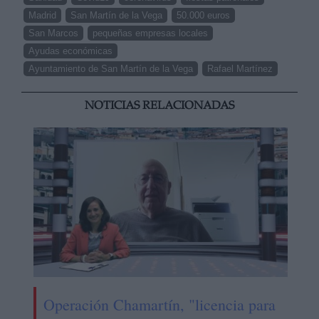
Madrid
San Martín de la Vega
50.000 euros
San Marcos
pequeñas empresas locales
Ayudas económicas
Ayuntamiento de San Martín de la Vega
Rafael Martínez
NOTICIAS RELACIONADAS
Operación Chamartín, "licencia para