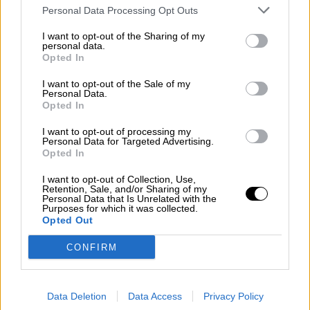
Clara Campoamor: Mi sueño,
Personal Data Processing Opt Outs
mi pesadilla
I want to opt-out of the Sharing of my
Por
María Pérez Herrero
personal data.
Opted In
I want to opt-out of the Sale of my
Personal Data.
Opted In
NOTICIAS MAS VISTAS
I want to opt-out of processing my
Personal Data for Targeted Advertising.
Opted In
I want to opt-out of Collection, Use,
Retention, Sale, and/or Sharing of my
|
LOCO MUNDO
SALUD,CONSUMO, BIENESTAR
Personal Data that Is Unrelated with the
Purposes for which it was collected.
Opted Out
La UEFA prorroga la Eurocopa a
CONFIRM
2021
Data Deletion
Data Access
Privacy Policy