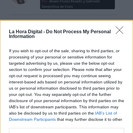
Por
Álvaro Frutos Rosado y Gabinete
Geopolítica de Crisis
Suelta y confía
Por
María Comesaña
La Hora Digital -
Do Not Process My Personal
Information
Votantes y votados
If you wish to opt-out of the sale, sharing to third parties, or
Por
Juan Manuel Beltrán
processing of your personal or sensitive information for
targeted advertising by us, please use the below opt-out
section to confirm your selection. Please note that after your
El Conflicto de Oriente Medio:
opt-out request is processed you may continue seeing
Un Nuevo Orden Autoritario
interest-based ads based on personal information utilized by
en Construcción
us or personal information disclosed to third parties prior to
Por
Álvaro Frutos Rosado y Gabinete
your opt-out. You may separately opt-out of the further
Geopolítica de Crisis
disclosure of your personal information by third parties on the
IAB’s list of downstream participants. This information may
Reconquista leonesa
also be disclosed by us to third parties on the
IAB’s List of
Downstream Participants
that may further disclose it to other
Por
Carlos Miranda
third parties.