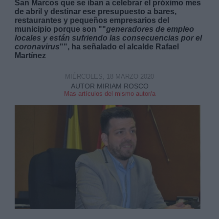
San Marcos que se iban a celebrar el próximo mes
de abril y destinar ese presupuesto a bares,
restaurantes y pequeños empresarios del
municipio porque son ""
generadores de empleo
locales y están sufriendo las consecuencias por el
coronavirus
"", ha señalado el alcalde Rafael
Martínez
Derechos:
MIÉRCOLES, 18 MARZO 2020
AUTOR MIRIAM ROSCO
link
Mas artículos del mismo autor/a
Información adicional
link