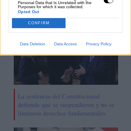
Alarma y demuestra que no entiende
Personal Data that Is Unrelated with the
Purposes for which it was collected.
de pandemias
Opted Out
CONFIRM
Data Deletion
Data Access
Privacy Policy
La sentencia del Constitucional
defiende que se suspendieron y no se
limitaron derechos fundamentales