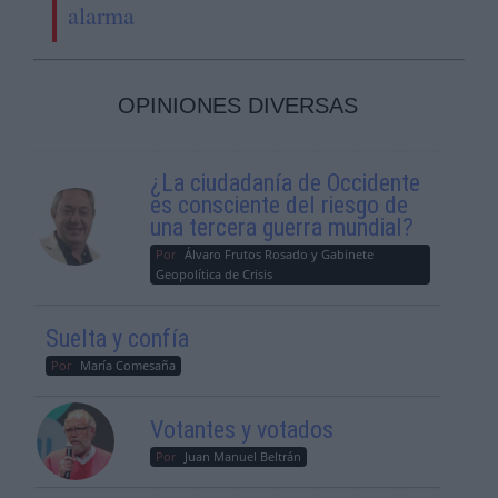
alarma
OPINIONES DIVERSAS
¿La ciudadanía de Occidente
es consciente del riesgo de
una tercera guerra mundial?
Por
Álvaro Frutos Rosado y Gabinete
Geopolítica de Crisis
Suelta y confía
Por
María Comesaña
Votantes y votados
Por
Juan Manuel Beltrán