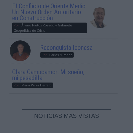
El Conflicto de Oriente Medio:
Un Nuevo Orden Autoritario
en Construcción
Por
Álvaro Frutos Rosado y Gabinete
Geopolítica de Crisis
Reconquista leonesa
Por
Carlos Miranda
Clara Campoamor: Mi sueño,
mi pesadilla
Por
María Pérez Herrero
NOTICIAS MAS VISTAS