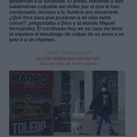
gobiernan a la sociedad. El preso, inocente o aun
sabiéndose culpable del delito por el que le han
condenado, increpa a la Justicia por encerrarle.
¿Qué hice para que pusieran a mi vida tanta
cárcel?,
preguntaba a Dios y al mundo Miguel
Hernández. El confinado hoy en su casa no tiene
ni siquiera el desahogo de culpar de su pena a un
juez o a un régimen.
Derechos:
LUNES, 16 MARZO 2020
link
AUTOR MARÍA MIR-ROCAFORT
Mas artículos del mismo autor/a
Información adicional
link