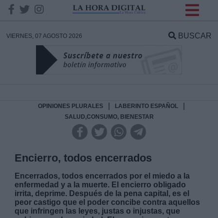
INFORMACION SOBRE LA
PROTECCIÓN DE TUS
BUSCAR
VIERNES, 07 AGOSTO 2026
DATOS
Responsable:
Finalidad:
|
|
OPINIONES PLURALES
LABERINTO ESPAÑOL
SALUD,CONSUMO, BIENESTAR
Datos tratados:
Encierro, todos encerrados
Encerrados, todos encerrados por el miedo a la
Legitimación:
enfermedad y a la muerte. El encierro obligado
irrita, deprime. Después de la pena capital, es el
Destinatarios:
peor castigo que el poder concibe contra aquellos
que infringen las leyes, justas o injustas, que