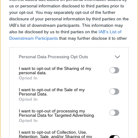
us or personal information disclosed to third parties prior to
Estado de alarma
Maria Mir Rocafort
your opt-out. You may separately opt-out of the further
disclosure of your personal information by third parties on the
control del coronavirus
encierro
Alarma sanitaria
IAB’s list of downstream participants. This information may
also be disclosed by us to third parties on the
IAB’s List of
NOTICIAS RELACIONADAS
Downstream Participants
that may further disclose it to other
third parties.
Personal Data Processing Opt Outs
I want to opt-out of the Sharing of my
personal data.
Opted In
I want to opt-out of the Sale of my
Personal Data.
Opted In
I want to opt-out of processing my
Personal Data for Targeted Advertising.
El Tribunal Constitucional tumba
Opted In
también el segundo Estado de
I want to opt-out of Collection, Use,
Retention, Sale, and/or Sharing of my