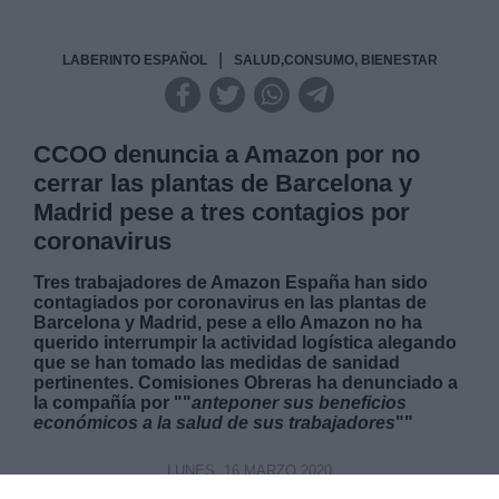
|
LABERINTO ESPAÑOL
SALUD,CONSUMO, BIENESTAR
CCOO denuncia a Amazon por no
cerrar las plantas de Barcelona y
Madrid pese a tres contagios por
coronavirus
Tres trabajadores de Amazon España han sido
contagiados por coronavirus en las plantas de
Barcelona y Madrid, pese a ello Amazon no ha
querido interrumpir la actividad logística alegando
que se han tomado las medidas de sanidad
pertinentes. Comisiones Obreras ha denunciado a
la compañía por ""
anteponer sus beneficios
económicos a la salud de sus trabajadores
""
LUNES, 16 MARZO 2020
AUTOR MIRIAM ROSCO