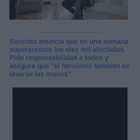
Sánchez anuncia que en una semana
superaremos los diez mil afectados.
Pide responsabilidad a todos y
asegura que
"el heroismo también es
lavarse las manos"
.