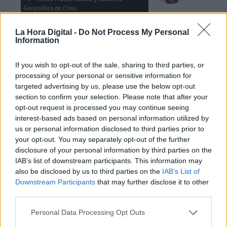
Geopolítica de Crisis
La Hora Digital -
Do Not Process My Personal
Reconquista leonesa
Information
Por
Carlos Miranda
If you wish to opt-out of the sale, sharing to third parties, or
processing of your personal or sensitive information for
Clara Campoamor: Mi sueño,
targeted advertising by us, please use the below opt-out
mi pesadilla
section to confirm your selection. Please note that after your
Por
María Pérez Herrero
opt-out request is processed you may continue seeing
interest-based ads based on personal information utilized by
us or personal information disclosed to third parties prior to
your opt-out. You may separately opt-out of the further
disclosure of your personal information by third parties on the
NOTICIAS MAS VISTAS
IAB’s list of downstream participants. This information may
also be disclosed by us to third parties on the
IAB’s List of
Downstream Participants
that may further disclose it to other
third parties.
|
|
LABERINTO ESPAÑOL
LABERINTO ESPAÑOL
Personal Data Processing Opt Outs
SALUD,CONSUMO, BIENESTAR