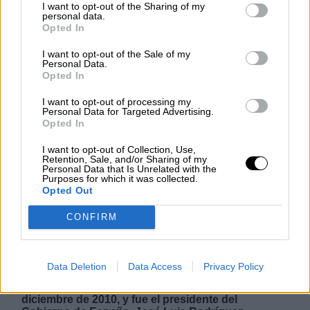
I want to opt-out of the Sharing of my
personal data.
Opted In
El presidente Sánchez anuncia el
I want to opt-out of the Sale of my
Personal Data.
Estado de Alarma en España y
Opted In
asegura que
"el heroísmo también es
I want to opt-out of processing my
lavarse las manos"
Personal Data for Targeted Advertising.
Opted In
El presidente del Gobierno, Pedro Sánchez acaba
I want to opt-out of Collection, Use,
de anunciar que mañana sábado se decretará el
Retention, Sale, and/or Sharing of my
Estado de Alarma en España a causa de la rápida
Personal Data that Is Unrelated with the
expansión de la epidemia del coronavirus,
Purposes for which it was collected.
considerada ya una pandemia que afecta a casi
Opted Out
120 países en todo el mundo. Con más de cuatro
mil afectados oficiales y ciento veinte fallecidos,
CONFIRM
España es el quinto país donde esta epidemia más
rápidamente se ha expandido, detrás de China,
Corea, Irán, Italia. El Estado de Alarma nacional
sólo se declara en casos de catástrofes,
Data Deletion
Data Access
Privacy Policy
calamidades terremotos, también crisis sanitarias.
En España sólo se declaró en una ocasión, El 4 de
diciembre de 2010, y fue el presidente del