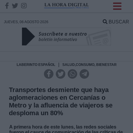
INFORMACION SOBRE LA
PROTECCIÓN DE TUS
BUSCAR
JUEVES, 06 AGOSTO 2026
DATOS
Responsable:
Finalidad:
|
LABERINTO ESPAÑOL
SALUD,CONSUMO, BIENESTAR
Datos tratados:
Transportes desmiente que haya
aglomeraciones en Cercanías o
Metro y la afluencia de viajeros se
Legitimación:
desploma un 80%
Destinatarios:
A primera hora de este lunes, las redes sociales
fueron el cauce de comunicación de las críticas de