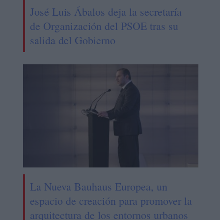
José Luis Ábalos deja la secretaría
de Organización del PSOE tras su
salida del Gobierno
La Nueva Bauhaus Europea, un
espacio de creación para promover la
arquitectura de los entornos urbanos