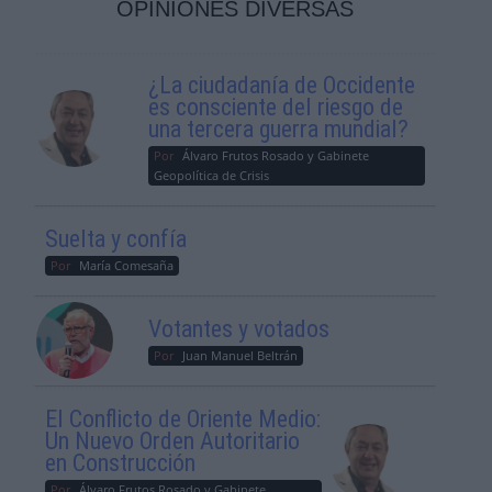
OPINIONES DIVERSAS
¿La ciudadanía de Occidente
es consciente del riesgo de
una tercera guerra mundial?
Por
Álvaro Frutos Rosado y Gabinete
Geopolítica de Crisis
Suelta y confía
Por
María Comesaña
Votantes y votados
Por
Juan Manuel Beltrán
El Conflicto de Oriente Medio:
Un Nuevo Orden Autoritario
en Construcción
Por
Álvaro Frutos Rosado y Gabinete