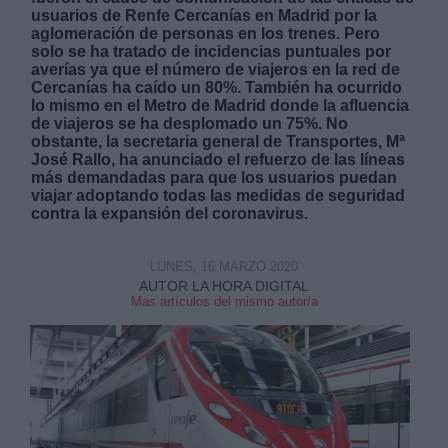
usuarios de Renfe Cercanías en Madrid por la
aglomeración de personas en los trenes. Pero
solo se ha tratado de incidencias puntuales por
averías ya que el número de viajeros en la red de
Cercanías ha caído un 80%. También ha ocurrido
lo mismo en el Metro de Madrid donde la afluencia
de viajeros se ha desplomado un 75%. No
Derechos:
obstante, la secretaria general de Transportes, Mª
José Rallo, ha anunciado el refuerzo de las líneas
más demandadas para que los usuarios puedan
link
viajar adoptando todas las medidas de seguridad
contra la expansión del coronavirus.
Información adicional
link
LUNES, 16 MARZO 2020
AUTOR LA HORA DIGITAL
Mas artículos del mismo autor/a