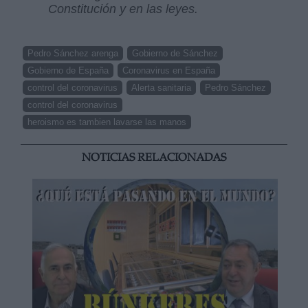
Constitución y en las leyes.
Pedro Sánchez arenga
Gobierno de Sánchez
Gobierno de España
Coronavirus en España
control del coronavirus
Alerta sanitaria
Pedro Sánchez
control del coronavirus
heroismo es tambien lavarse las manos
NOTICIAS RELACIONADAS