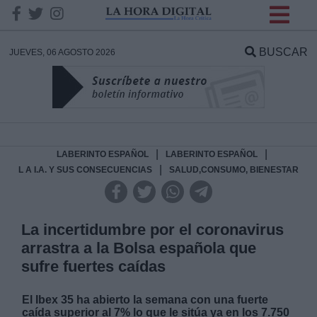
INFORMACION SOBRE LA
PROTECCIÓN DE TUS
BUSCAR
JUEVES, 06 AGOSTO 2026
DATOS
Responsable:
Finalidad:
|
|
LABERINTO ESPAÑOL
LABERINTO ESPAÑOL
|
L A I.A. Y SUS CONSECUENCIAS
SALUD,CONSUMO, BIENESTAR
Datos tratados:
La incertidumbre por el coronavirus
arrastra a la Bolsa española que
Legitimación:
sufre fuertes caídas
Destinatarios:
El Ibex 35 ha abierto la semana con una fuerte
caída superior al 7% lo que le sitúa ya en los 7.750