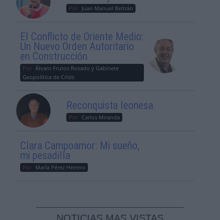
Por
Juan Manuel Beltrán
El Conflicto de Oriente Medio:
Un Nuevo Orden Autoritario
en Construcción
Por
Álvaro Frutos Rosado y Gabinete
Geopolítica de Crisis
Reconquista leonesa
Por
Carlos Miranda
Clara Campoamor: Mi sueño,
mi pesadilla
Por
María Pérez Herrero
NOTICIAS MAS VISTAS