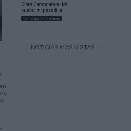
Clara Campoamor: Mi
sueño, mi pesadilla
Por
María Pérez Herrero
NOTICIAS MAS VISTAS
e
o
ero
ara
za
ue