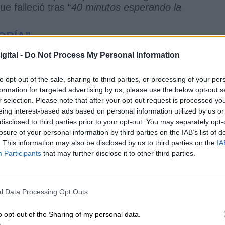
 falleció tras “
40 minutos esperando la
ORÍA”
ta a Feijóo
”, el “
heredero de Romay Beccaría” que
gital -
Do Not Process My Personal Information
ue capaz de aprovechar las posibilidades del
iene perdida la mayoría
”, y anunció “
un cambio
to opt-out of the sale, sharing to third parties, or processing of your per
l que los gallegos pueden confiar
”.
formation for targeted advertising by us, please use the below opt-out s
r selection. Please note that after your opt-out request is processed y
ara Galicia
” están -desgranó Gonzalo Caballero-
eing interest-based ads based on personal information utilized by us or
ueva
política de vertebración territorial
y una
disclosed to third parties prior to your opt-out. You may separately opt-
o solo confrontar “
el modelo progresista con el
losure of your personal information by third parties on the IAB’s list of
er “
la política del agravio y la confrontación” con la
. This information may also be disclosed by us to third parties on the
IA
.
Participants
that may further disclose it to other third parties.
 Galicia para servir a los gallegos y para defender
l Data Processing Opt Outs
ambién con diálogo y negociación
”, recalcó Gonzalo
que acudieron a escuchar su conferencia, crítico
o opt-out of the Sharing of my personal data.
o como “
ariete
” contra el
gobierno que lidera Ped