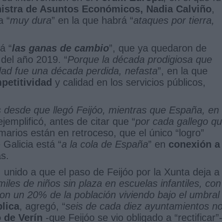
nistra de Asuntos Económicos, Nadia Calviño
,
a “
muy dura
” en la que habrá “
ataques por tierra,
á “
las ganas de cambio
”, que ya quedaron de
 del año 2019. “
Porque la década prodigiosa que
idad fue una década perdida, nefasta
”, en la que
petitividad
y calidad en los servicios públicos,
desde que llegó Feijóo, mientras que España, en 
 ejemplificó, antes de citar que “
por cada gallego q
imarios están en retroceso, que el único “logro”
Galicia está “
a la cola de España
” en
conexión a
s.
 unido a que el paso de Feijóo por la Xunta deja a
iles de niños sin plaza en escuelas infantiles, con
con un 20% de la población viviendo bajo el umbral
lica
, agregó, “
seis de cada diez ayuntamientos n
o de Verín
-que Feijóo se vio obligado a “rectificar”