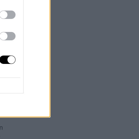
en
s
”,
co
nes
P
lo
un
.