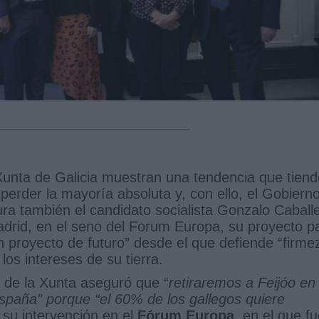
Xunta de Galicia muestran una tendencia que tiend
perder la mayoría absoluta y, con ello, el Gobiern
ra también el candidato socialista Gonzalo Caball
drid, en el seno del Forum Europa, su proyecto p
“un proyecto de futuro” desde el que defiende “firme
los intereses de su tierra.
 de la Xunta aseguró que “
retiraremos a Feijóo en
España” porque “el 60% de los gallegos quiere
 su intervención en el
Fórum Europa
, en el que f