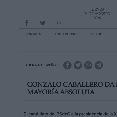
JUEVES
INFORMACION SOBRE LA PROTECCIÓN DE TUS DATOS
06 DE AGOSTO
2026
Responsable:
Finalidad:
PORTADA
LOCO MUNDO
ALIADOS
Datos tratados:
Legitimación:
Destinatarios:
LABERINTO ESPAÑOL
Derechos:
GONZALO CABALLERO DA P
link
MAYORÍA ABSOLUTA
Información adicional
link
El candidato del PSdeG a la presidencia de la 