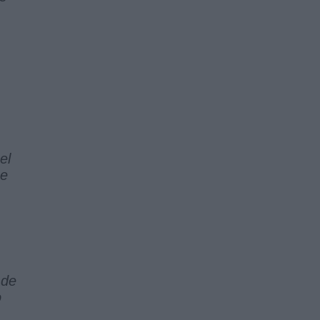
el
ue
 de
o
-