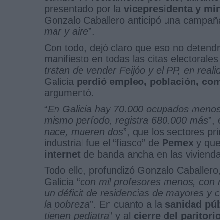
presentado por la
vicepresidenta y mi
Gonzalo Caballero anticipó una campañ
mar y aire
”.
Con todo, dejó claro que eso no detendr
manifiesto en todas las citas electorales
tratan de vender Feijóo y el PP, en real
Galicia
perdió empleo, población, com
argumentó.
“
En Galicia hay 70.000 ocupados menos 
mismo período, registra 680.000 más
”,
nace, mueren dos
”, que los sectores pr
industrial fue el “fiasco” de
Pemex
y que 
internet
de banda ancha en las vivienda
Todo ello, profundizó Gonzalo Caballero,
Galicia “
con mil profesores menos, con m
un déficit de residencias de mayores y 
la pobreza
”. En cuanto a la
sanidad púb
tienen pediatra
” y al
cierre del paritori