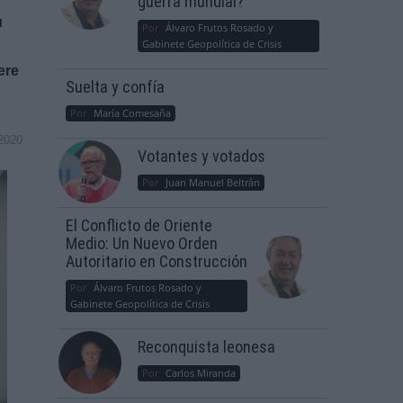
guerra mundial?
u
Por
Álvaro Frutos Rosado y
Gabinete Geopolítica de Crisis
ere
Suelta y confía
Por
María Comesaña
2020
Votantes y votados
Por
Juan Manuel Beltrán
El Conflicto de Oriente
Medio: Un Nuevo Orden
Autoritario en Construcción
Por
Álvaro Frutos Rosado y
Gabinete Geopolítica de Crisis
Reconquista leonesa
Por
Carlos Miranda