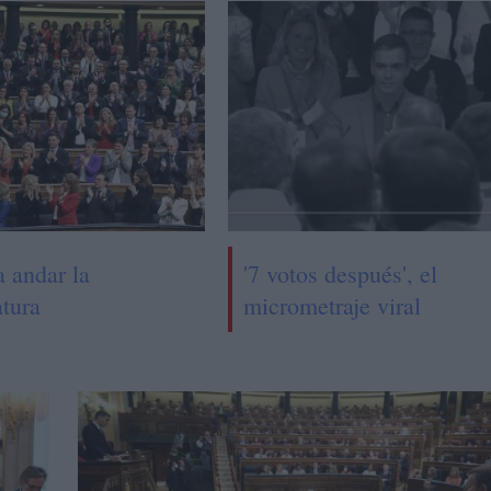
a andar la
'7 votos después', el
atura
micrometraje viral