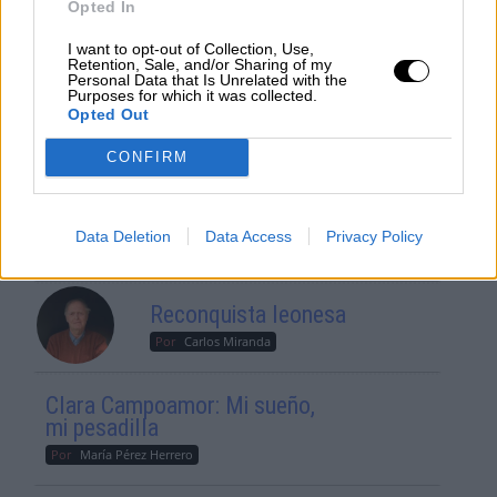
Por
María Comesaña
Opted In
I want to opt-out of Collection, Use,
Votantes y votados
Retention, Sale, and/or Sharing of my
Personal Data that Is Unrelated with the
Purposes for which it was collected.
Por
Juan Manuel Beltrán
Opted Out
El Conflicto de Oriente Medio:
CONFIRM
Un Nuevo Orden Autoritario
en Construcción
Por
Álvaro Frutos Rosado y Gabinete
Data Deletion
Data Access
Privacy Policy
Geopolítica de Crisis
Reconquista leonesa
Por
Carlos Miranda
Clara Campoamor: Mi sueño,
mi pesadilla
Por
María Pérez Herrero