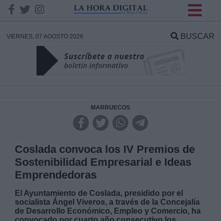
INFORMACION SOBRE LA
PROTECCIÓN DE TUS
BUSCAR
VIERNES, 07 AGOSTO 2026
DATOS
Responsable:
Finalidad:
MARRUECOS
Datos tratados:
Coslada convoca los IV Premios de
Sostenibilidad Empresarial e Ideas
Emprendedoras
Legitimación:
El Ayuntamiento de Coslada, presidido por el
socialista Ángel Viveros, a través de la Concejalía
Destinatarios:
de Desarrollo Económico, Empleo y Comercio, ha
convocado por cuarto año consecutivo los