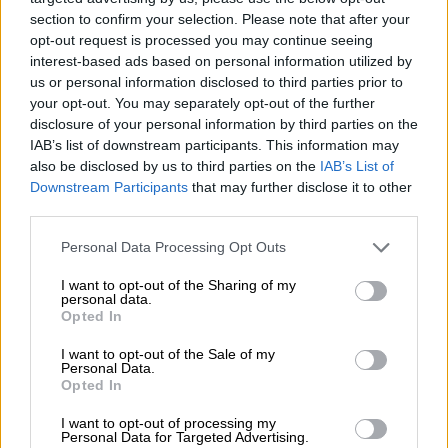
section to confirm your selection. Please note that after your
opt-out request is processed you may continue seeing
interest-based ads based on personal information utilized by
El Gobierno da un nuevo impulso a
us or personal information disclosed to third parties prior to
las empresas con la aprobación de la
your opt-out. You may separately opt-out of the further
disclosure of your personal information by third parties on the
Ley Crea y Crece
IAB’s list of downstream participants. This information may
also be disclosed by us to third parties on the
IAB’s List of
Downstream Participants
that may further disclose it to other
third parties.
OPINIONES DIVERSAS
Personal Data Processing Opt Outs
¿La ciudadanía de Occidente
I want to opt-out of the Sharing of my
personal data.
es consciente del riesgo de
Opted In
una tercera guerra mundial?
Por
Álvaro Frutos Rosado y Gabinete
I want to opt-out of the Sale of my
Personal Data.
Geopolítica de Crisis
Opted In
I want to opt-out of processing my
Suelta y confía
Personal Data for Targeted Advertising.