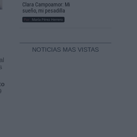
Clara Campoamor: Mi
sueño, mi pesadilla
Por
María Pérez Herrero
NOTICIAS MAS VISTAS
al
s
to
9