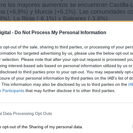
tre los mayores aumentos se encuentran Castilla-
a (+6,8%) y Murcia (+6,1%). Las comunidades c
%), La Rioja (-6,1%) y Baleares (-3,6%).
más capital
en 2019 fueron Madrid (11.739,5
gital -
Do Not Process My Personal Information
ones) y Andalucía (7.382,7 millones de euros).
to opt-out of the sale, sharing to third parties, or processing of your per
formation for targeted advertising by us, please use the below opt-out s
r selection. Please note that after your opt-out request is processed y
eing interest-based ads based on personal information utilized by us or
CIAS RELACIONADAS
disclosed to third parties prior to your opt-out. You may separately opt-
losure of your personal information by third parties on the IAB’s list of
. This information may also be disclosed by us to third parties on the
IA
Participants
that may further disclose it to other third parties.
l Data Processing Opt Outs
o opt-out of the Sharing of my personal data.