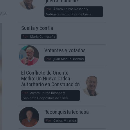
guerra mundial?
Por
Álvaro Frutos Rosado y
2020
Gabinete Geopolítica de Crisis
Suelta y confía
Por
María Comesaña
Votantes y votados
Por
Juan Manuel Beltrán
El Conflicto de Oriente
Medio: Un Nuevo Orden
Autoritario en Construcción
Por
Álvaro Frutos Rosado y
Gabinete Geopolítica de Crisis
Reconquista leonesa
Por
Carlos Miranda