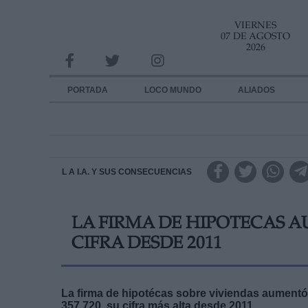
VIERNES
INFORMACION SOBRE LA PROTECCIÓN DE TUS DATOS
07 DE AGOSTO
2026
Responsable:
Finalidad:
PORTADA
LOCO MUNDO
ALIADOS
Datos tratados:
Legitimación:
Destinatarios:
L A I.A. Y SUS CONSECUENCIAS
Derechos:
LA FIRMA DE HIPOTECAS A
link
CIFRA DESDE 2011
Información adicional
link
La firma de hipotécas sobre viviendas aumentó 
357.720, su cifra más alta desde 2011