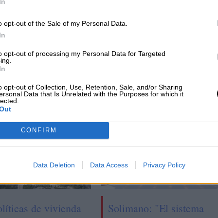
In
o opt-out of the Sale of my Personal Data.
s
Una nueva Estrategia para generar valor
In
% de
to opt-out of processing my Personal Data for Targeted
ing.
In
o opt-out of Collection, Use, Retention, Sale, and/or Sharing
ersonal Data that Is Unrelated with the Purposes for which it
lected.
Out
CONFIRM
Data Deletion
Data Access
Privacy Policy
líticas de vivienda
Solimano: "El sistema