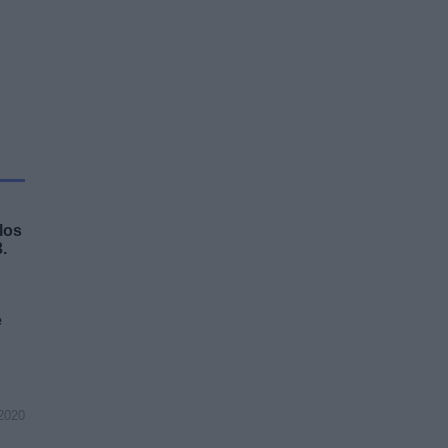
los
.
e
2020