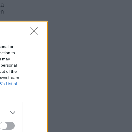
La
on
sonal or
ection to
ou may
 personal
out of the
 downstream
B’s List of