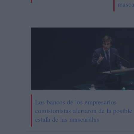
masca
Los bancos de los empresarios
comisionistas alertaron de la posible
estafa de las mascarillas