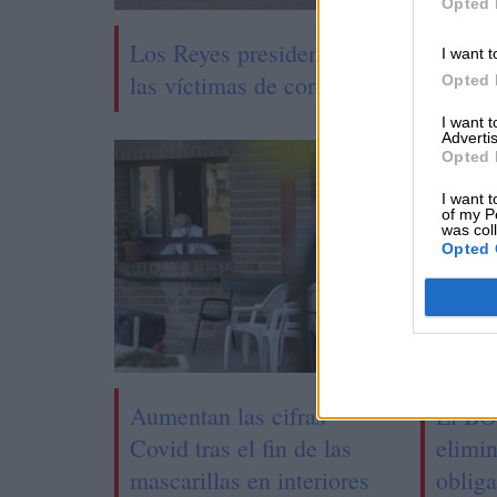
Opted 
Los Reyes presiden el tercer homenaj
I want t
las víctimas de coronavirus
Opted 
I want 
Advertis
Opted 
I want t
of my P
was col
Opted 
Aumentan las cifras
El BO
Covid tras el fin de las
elimin
mascarillas en interiores
obliga