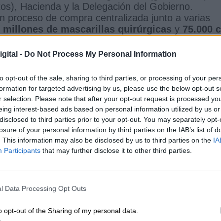
tos), Hacienda y la Delegación del Gobierno.
n proceso de compra centralizada junto a varias
 millones de mascarillas quirúrgicas
y
75.000 
gital -
Do Not Process My Personal Information
sterio de Sanidad
Servicio Extremeño de Salud
to opt-out of the sale, sharing to third parties, or processing of your per
formation for targeted advertising by us, please use the below opt-out s
r selection. Please note that after your opt-out request is processed y
CIAS RELACIONADAS
eing interest-based ads based on personal information utilized by us or
disclosed to third parties prior to your opt-out. You may separately opt-
losure of your personal information by third parties on the IAB’s list of
. This information may also be disclosed by us to third parties on the
IA
Participants
that may further disclose it to other third parties.
l Data Processing Opt Outs
o opt-out of the Sharing of my personal data.