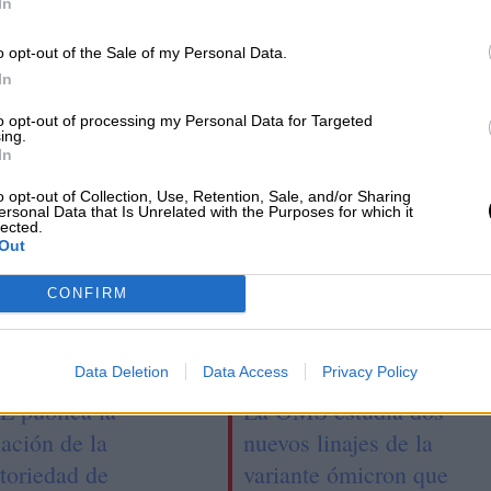
In
e a
La OMS informa de más de 420 casos
o opt-out of the Sale of my Personal Data.
de hepatitis aguda en niños
In
to opt-out of processing my Personal Data for Targeted
ing.
In
o opt-out of Collection, Use, Retention, Sale, and/or Sharing
ersonal Data that Is Unrelated with the Purposes for which it
lected.
Out
CONFIRM
Data Deletion
Data Access
Privacy Policy
E publica la
La OMS estudia dos
ación de la
nuevos linajes de la
toriedad de
variante ómicron que