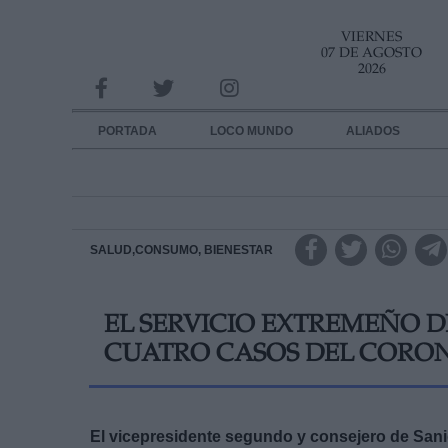
VIERNES
INFORMACION SOBRE LA PROTECCIÓN DE TUS DATOS
07 DE AGOSTO
2026
Responsable:
Finalidad:
PORTADA
LOCO MUNDO
ALIADOS
Datos tratados:
Legitimación:
Destinatarios:
SALUD,CONSUMO, BIENESTAR
Derechos:
EL SERVICIO EXTREMEÑO D
link
CUATRO CASOS DEL CORON
Información adicional
link
El
vicepresidente segundo y
consejero de San