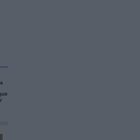
ia
 que
y
2020