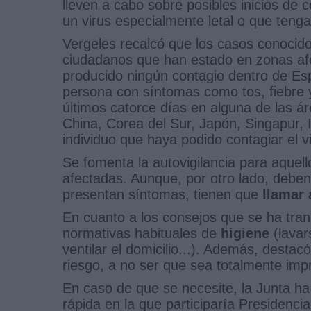
lleven a cabo sobre posibles inicios de 
un virus especialmente letal o que teng
Vergeles recalcó que los casos conoci
ciudadanos que han estado en zonas afec
producido ningún contagio dentro de Es
persona con síntomas como tos, fiebre y
últimos catorce días en alguna de las 
China, Corea del Sur, Japón, Singapur, Ir
individuo que haya podido contagiar el v
Se fomenta la autovigilancia para aquel
afectadas. Aunque, por otro lado, deben r
presentan síntomas, tienen que
llamar 
En cuanto a los consejos que se ha tran
normativas habituales de
higiene
(lavar
ventilar el domicilio...). Además, destac
riesgo, a no ser que sea totalmente impr
En caso de que se necesite, la Junta h
rápida en la que participaría Presidenci