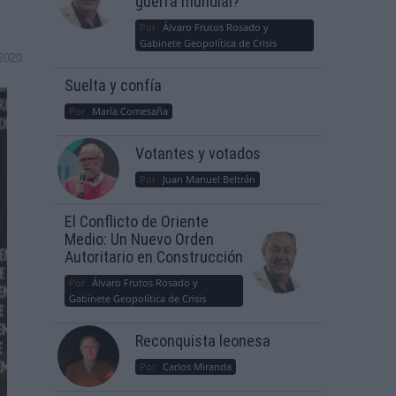
guerra mundial?
Por
Álvaro Frutos Rosado y
Gabinete Geopolítica de Crisis
2020
Suelta y confía
Por
María Comesaña
Votantes y votados
Por
Juan Manuel Beltrán
El Conflicto de Oriente
Medio: Un Nuevo Orden
Autoritario en Construcción
Por
Álvaro Frutos Rosado y
Gabinete Geopolítica de Crisis
Reconquista leonesa
Por
Carlos Miranda