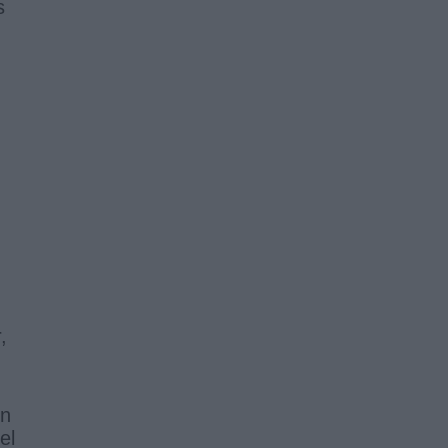
s
,
ón
el