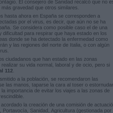
contagio. El consejero de Sanidad recalcó que no e
a más gravedad que otros similares.
dos hasta ahora en España se corresponden a
tadas por el virus, es decir, que aún no se ha
paña. Se considera como posible caso el de una
 dificultad para respirar que haya estado en los
áreas donde se ha detectado la enfermedad como
án y las regiones del norte de Italia, o con algún
irus.
los ciudadanos que han estado en las zonas
ealizar su vida normal, laboral y de ocio, pero si
al 112
.
smitido a la población, se recomendaron las
se las manos, taparse la cara al toser o estornudar
ó la importancia de evitar los viajes a las zonas de
escindible.
a acordado la creación de una comisión de actuaci
a, Portavocía, Sanidad, Agricultura (gestionada por 