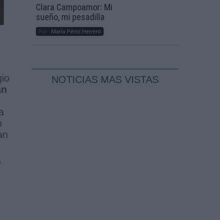
Clara Campoamor: Mi
sueño, mi pesadilla
Por
María Pérez Herrero
gio
NOTICIAS MAS VISTAS
an
a
n
an
e