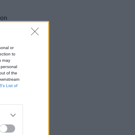
con
sonal or
ection to
ou may
 personal
out of the
 downstream
B’s List of