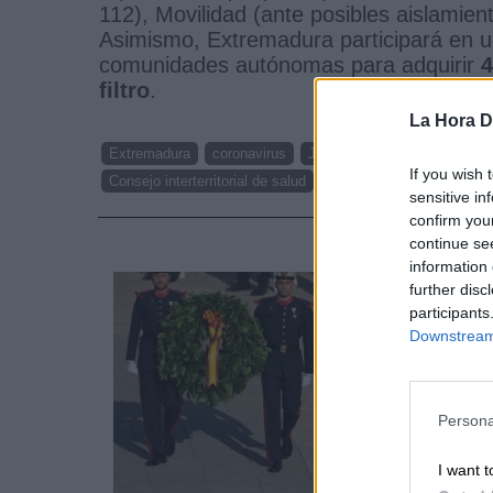
112), Movilidad (ante posibles aislamien
Asimismo, Extremadura participará en u
comunidades autónomas para adquirir
4
filtro
.
La Hora Di
Extremadura
coronavirus
José María Vergeles
Mini
If you wish 
Consejo interterritorial de salud
sensitive in
confirm you
NOTI
continue se
information 
further disc
participants
Downstream 
Persona
I want t