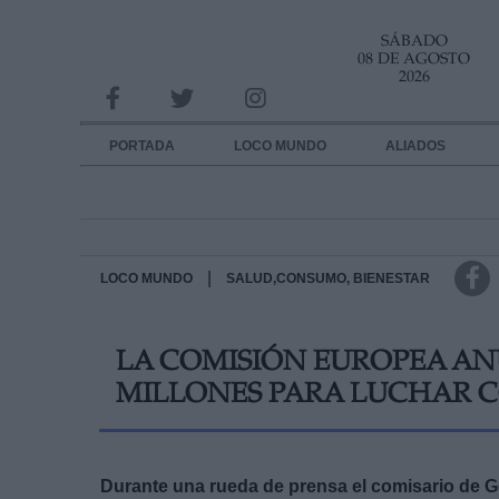
SÁBADO
INFORMACION SOBRE LA PROTECCIÓN DE TUS DATOS
08 DE AGOSTO
2026
Responsable:
Finalidad:
PORTADA
LOCO MUNDO
ALIADOS
Datos tratados:
Legitimación:
Destinatarios:
|
LOCO MUNDO
SALUD,CONSUMO, BIENESTAR
Derechos:
LA COMISIÓN EUROPEA ANU
link
MILLONES PARA LUCHAR 
Información adicional
link
Durante una rueda de prensa el comisario de Ge