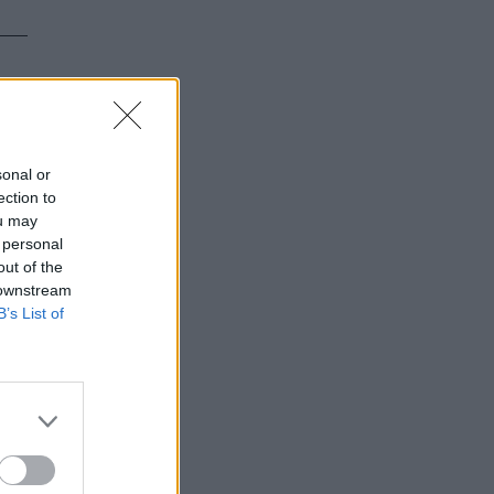
sonal or
ection to
ou may
 personal
out of the
 downstream
B’s List of