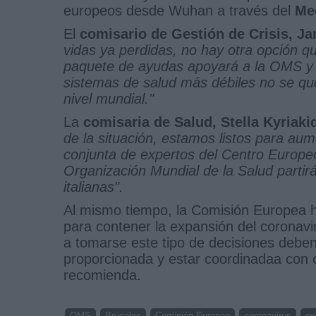
europeos desde Wuhan a través del
Me
El
comisario de Gestión de Crisis, Ja
vidas ya perdidas, no hay otra opción q
paquete de ayudas apoyará a la OMS y d
sistemas de salud más débiles no se que
nivel mundial."
La
comisaria de Salud, Stella Kyriaki
de la situación, estamos listos para aum
conjunta de expertos del Centro Europe
Organización Mundial de la Salud partir
italianas".
Al mismo tiempo, la Comisión Europea ha
para contener la expansión del coronav
a tomarse este tipo de decisiones deben 
proporcionada y estar coordinadaa con 
recomienda.
OMS
Bruselas
Comisión Europea
coronavirus
co