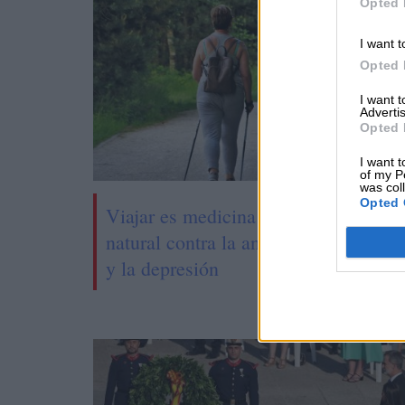
Opted 
I want t
Opted 
I want 
Advertis
Opted 
I want t
of my P
was col
Opted 
Viajar es medicina
"No c
natural contra la ansiedad
apren
y la depresión
deber
llevan