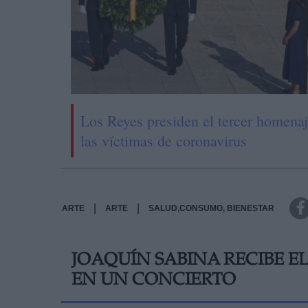
Los Reyes presiden el tercer homenaj
las víctimas de coronavirus
|
|
ARTE
ARTE
SALUD,CONSUMO, BIENESTAR
JOAQUÍN SABINA RECIBE EL
EN UN CONCIERTO