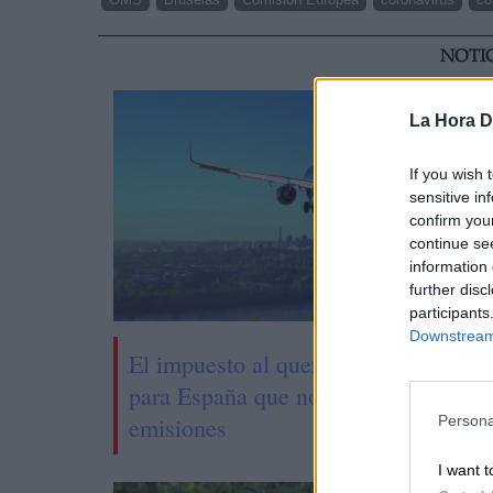
NOTI
La Hora Di
If you wish 
sensitive in
confirm you
continue se
information 
further disc
participants
Downstream 
El impuesto al queroseno, una "ruina
para España que no reducirá las
emisiones
Persona
I want t