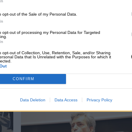
In
o opt-out of the Sale of my Personal Data.
In
to opt-out of processing my Personal Data for Targeted
ing.
In
o opt-out of Collection, Use, Retention, Sale, and/or Sharing
ersonal Data that Is Unrelated with the Purposes for which it
lected.
Out
reo que hayamos
Bruselas urge a restringir
dido mucho,
el consumo de gas desde
CONFIRM
íamos seguir
este verano por efecto de
do mascarilla"
la guerra de Ucrania
Data Deletion
Data Access
Privacy Policy