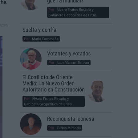
guerra mundial?
cha
Por
Álvaro Frutos Rosado y
Gabinete Geopolítica de Crisis
2020
Suelta y confía
Por
María Comesaña
Votantes y votados
Por
Juan Manuel Beltrán
El Conflicto de Oriente
Medio: Un Nuevo Orden
Autoritario en Construcción
Por
Álvaro Frutos Rosado y
Gabinete Geopolítica de Crisis
Reconquista leonesa
Por
Carlos Miranda