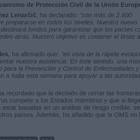
canismo de Protección Civil de la Unión Europ
nez Lenarčič
, ha declarado:
"con más de 2.600
ue prepararse en todos los niveles. Nuestro nuevo
estinará fondos para garantizar que los países c
den atrás. Nuestro objetivo es contener el brote 
des,
ha afirmado que:
"en vista de la rápida evoluc
entar nuestra asistencia. En este sentido, una mis
o para la Prevención y Control de Enfermedades y 
án a Italia esta semana para apoyar a las autorida
 recordado que la decisión de cerrar las frontera
irus compete a los Estados miembros y que si lleg
estar basadas en un análisis de riesgo creíble, se
otros países. Además, ha añadido que la OMS no 
ronavirus de Wuhan
Salud