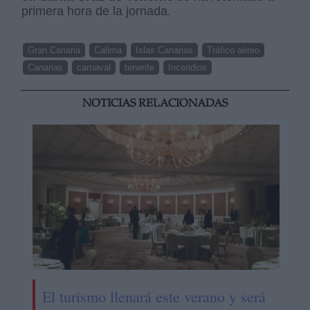
primera hora de la jornada.
Gran Canaria
Calima
Islas Canarias
Tráfico aéreo
Canarias
carnaval
tenerife
Incendios
NOTICIAS RELACIONADAS
El turismo llenará este verano y será