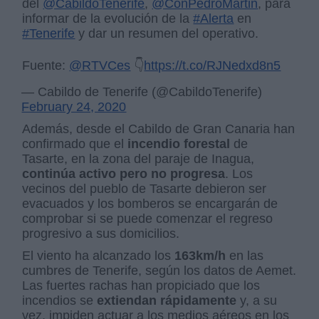
del
@CabildoTenerife
,
@ConPedroMartin
, para
informar de la evolución de la
#Alerta
en
#Tenerife
y dar un resumen del operativo.
Fuente:
@RTVCes
👇
https://t.co/RJNedxd8n5
— Cabildo de Tenerife (@CabildoTenerife)
February 24, 2020
Además, desde el Cabildo de Gran Canaria han
confirmado que el
incendio forestal
de
Tasarte, en la zona del paraje de Inagua,
continúa activo pero no progresa
. Los
vecinos del pueblo de Tasarte debieron ser
evacuados y los bomberos se encargarán de
comprobar si se puede comenzar el regreso
progresivo a sus domicilios.
El viento ha alcanzado los
163km/h
en las
cumbres de Tenerife, según los datos de Aemet.
Las fuertes rachas han propiciado que los
incendios se
extiendan rápidamente
y, a su
vez, impiden actuar a los medios aéreos en los