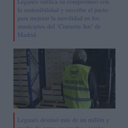
Leganés ratifica su compromiso con
la sostenibilidad y suscribe el pacto
para mejorar la movilidad en los
municipios del ‘Cinturón Sur’ de
Madrid
Leganés destinó más de un millón y
medio de euros en ayudas sociales