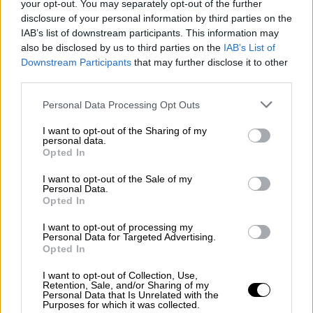
your opt-out. You may separately opt-out of the further
disclosure of your personal information by third parties on the
IAB’s list of downstream participants. This information may
also be disclosed by us to third parties on the
IAB’s List of
Downstream Participants
that may further disclose it to other
third parties.
Personal Data Processing Opt Outs
I want to opt-out of the Sharing of my
Medio centenar de jóvenes son
personal data.
Opted In
contratados por el Ayuntamiento de
Leganés para servicios sociales,
I want to opt-out of the Sale of my
Personal Data.
escuelas infantiles, sostenibilidad y
Opted In
movilidad
I want to opt-out of processing my
Personal Data for Targeted Advertising.
Opted In
I want to opt-out of Collection, Use,
OPINIONES DIVERSAS
Retention, Sale, and/or Sharing of my
Personal Data that Is Unrelated with the
Purposes for which it was collected.