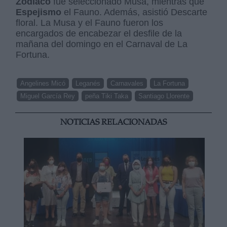
Zodiaco
fue seleccionado Musa, mientras que
Espejismo
el Fauno. Además, asistió Descarte
floral. La Musa y el Fauno fueron los
encargados de encabezar el desfile de la
mañana del domingo en el Carnaval de La
Fortuna.
Angelines Micó
Leganés
Carnavales
La Fortuna
Miguel García Rey
peña Tiki Taka
Santiago Llorente
NOTICIAS RELACIONADAS