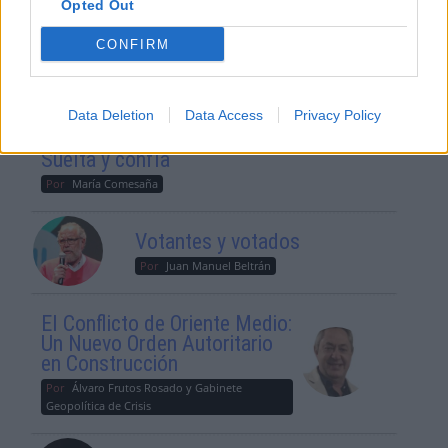
Opted Out
¿La ciudadanía de Occidente
es consciente del riesgo de
CONFIRM
una tercera guerra mundial?
Por
Álvaro Frutos Rosado y Gabinete
Geopolítica de Crisis
Data Deletion
Data Access
Privacy Policy
Suelta y confía
Por
María Comesaña
Votantes y votados
Por
Juan Manuel Beltrán
El Conflicto de Oriente Medio:
Un Nuevo Orden Autoritario
en Construcción
Por
Álvaro Frutos Rosado y Gabinete
Geopolítica de Crisis