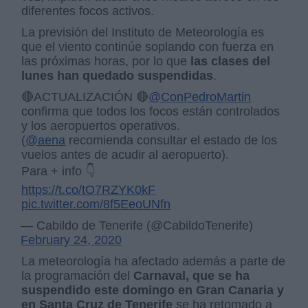
diferentes focos activos.
La previsión del Instituto de Meteorología es
que el viento continúe soplando con fuerza en
las próximas horas, por lo que
las clases del
lunes han quedado suspendidas
.
🔴ACTUALIZACIÓN 🔴
@ConPedroMartin
confirma que todos los focos están controlados
y los aeropuertos operativos.
(
@aena
recomienda consultar el estado de los
vuelos antes de acudir al aeropuerto).
Para + info 👇
https://t.co/tO7RZYK0kF
pic.twitter.com/8f5EeoUNfn
— Cabildo de Tenerife (@CabildoTenerife)
February 24, 2020
La meteorología ha afectado además a parte de
la programación del
Carnaval, que se ha
suspendido este domingo en Gran Canaria y
en Santa Cruz de Tenerife
se ha retomado a