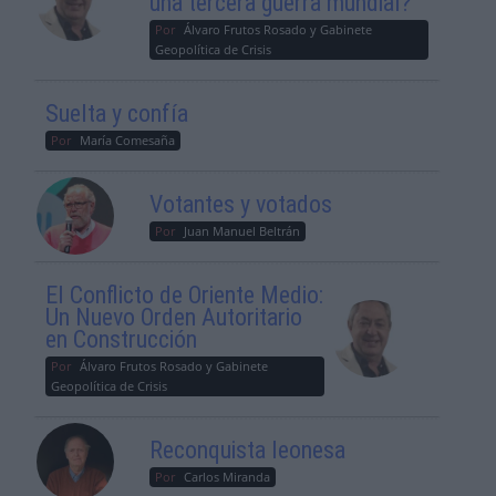
una tercera guerra mundial?
Por
Álvaro Frutos Rosado y Gabinete
Geopolítica de Crisis
Suelta y confía
Por
María Comesaña
Votantes y votados
Por
Juan Manuel Beltrán
El Conflicto de Oriente Medio:
Un Nuevo Orden Autoritario
en Construcción
Por
Álvaro Frutos Rosado y Gabinete
Geopolítica de Crisis
Reconquista leonesa
Por
Carlos Miranda