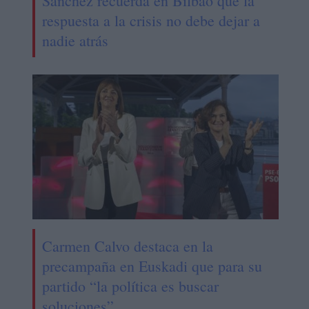
Sánchez recuerda en Bilbao que la
respuesta a la crisis no debe dejar a
nadie atrás
Carmen Calvo destaca en la
precampaña en Euskadi que para su
partido “la política es buscar
soluciones”