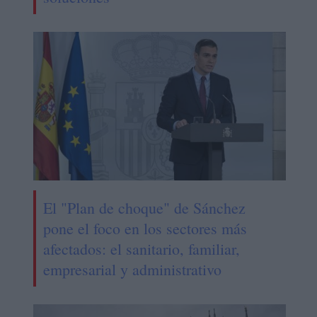
El "Plan de choque" de Sánchez
pone el foco en los sectores más
afectados: el sanitario, familiar,
empresarial y administrativo