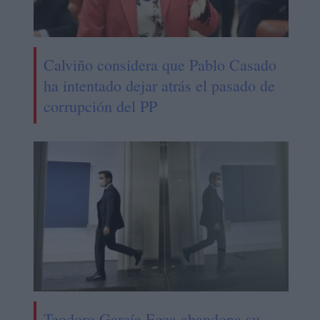
Calviño considera que Pablo Casado
ha intentado dejar atrás el pasado de
corrupción del PP
Teodoro García Egea abandona su