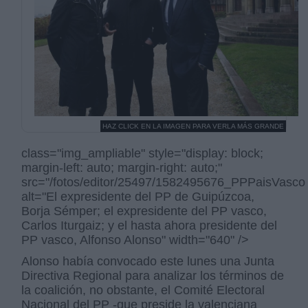
HAZ CLICK EN LA IMAGEN PARA VERLA MÁS GRANDE
class="img_ampliable" style="display: block;
margin-left: auto; margin-right: auto;"
src="/fotos/editor/25497/1582495676_PPPaisVasco.
alt="El expresidente del PP de Guipúzcoa,
Borja Sémper; el expresidente del PP vasco,
Carlos Iturgaiz; y el hasta ahora presidente del
PP vasco, Alfonso Alonso" width="640" />
Alonso había convocado este lunes una Junta
Directiva Regional para analizar los términos de
la coalición, no obstante, el Comité Electoral
Nacional del PP -que preside la valenciana