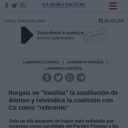
INFORMACION SOBRE LA
PROTECCIÓN DE TUS
BUSCAR
LUNES, 10 AGOSTO 2026
DATOS
Responsable:
Finalidad:
|
|
LABERINTO ESPAÑOL
LABERINTO ESPAÑOL
LABERINTO ESPAÑOL
Datos tratados:
Iturgaiz ve "insólita" la sustitución de
Alonso y reivindica la coalición con
Legitimación:
Cs como "referente"
Destinatarios:
Solo un día después de haber sido señalado por
sorpresa como candidato del Partido Popular a las