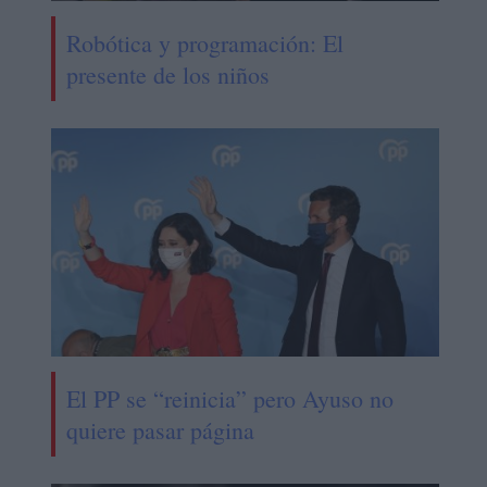
Robótica y programación: El
presente de los niños
El PP se “reinicia” pero Ayuso no
quiere pasar página