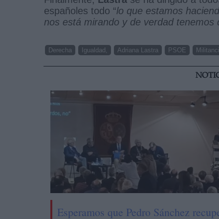
españoles todo “
lo que estamos hacien
nos está mirando y de verdad tenemos 
Derecha
Igualdad,
Adriana Lastra
PSOE
Militanc
NOTI
Esperamos que Pedro Sánchez recup