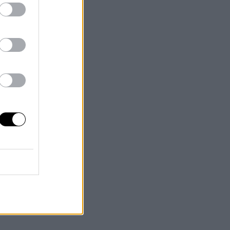
n
bar
la
en