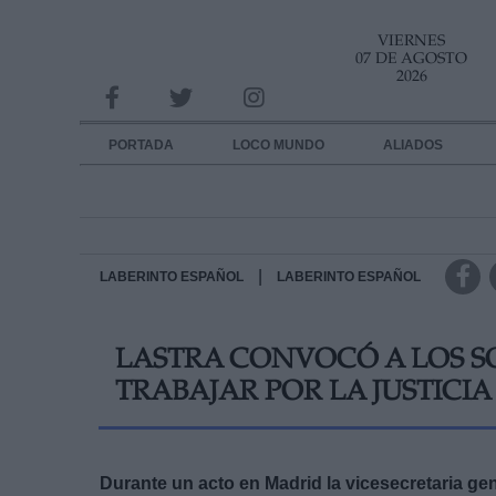
VIERNES
INFORMACION SOBRE LA PROTECCIÓN DE TUS DATOS
07 DE AGOSTO
2026
Responsable:
Finalidad:
PORTADA
LOCO MUNDO
ALIADOS
Datos tratados:
Legitimación:
Destinatarios:
|
LABERINTO ESPAÑOL
LABERINTO ESPAÑOL
Derechos:
LASTRA CONVOCÓ A LOS S
link
TRABAJAR POR LA JUSTICIA
Información adicional
link
Durante un acto en Madrid la vicesecretaria gene