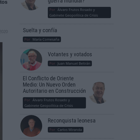
guerra mundial?
ctos
Por
Álvaro Frutos Rosado y
Gabinete Geopolítica de Crisis
Suelta y confía
2020
Por
María Comesaña
Votantes y votados
Por
Juan Manuel Beltrán
El Conflicto de Oriente
Medio: Un Nuevo Orden
Autoritario en Construcción
Por
Álvaro Frutos Rosado y
Gabinete Geopolítica de Crisis
Reconquista leonesa
Por
Carlos Miranda