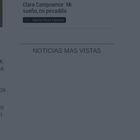
Clara Campoamor: Mi
sueño, mi pesadilla
Por
María Pérez Herrero
NOTICIAS MAS VISTAS
a
,
la
los
jo
n