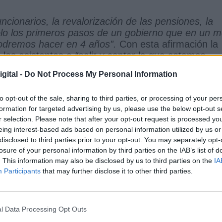
ncionarios, la revalorización de las pensiones, la
olo los primeros pasos de un gobierno que en un 
podremos hacer en 4 años”.
Con esta afirmación la
 los asistentes a
“salir y contar lo que estamos
 de la chistera de la derecha” tenemos que
gital -
Do Not Process My Personal Information
smo, igualdad, ecología… en definitiva, la agenda
to opt-out of the sale, sharing to third parties, or processing of your per
ialista por eso el gran reto de la legislatura es la
formation for targeted advertising by us, please use the below opt-out s
 justicia social lo hace defendiendo la igualdad y la
r selection. Please note that after your opt-out request is processed y
a puesto el acento en conseguir lo que ha
eing interest-based ads based on personal information utilized by us or
 luchar contra la desigualdad, “que se elevó
disclosed to third parties prior to your opt-out. You may separately opt-
losure of your personal information by third parties on the IAB’s list of
 28 % de pobreza infantil” y por lo que “vamos a
. This information may also be disclosed by us to third parties on the
IA
Participants
that may further disclose it to other third parties.
n 2020 y la ultraderecha dice que la
l Data Processing Opt Outs
os aprobará una ley de libertades sexuales para qu