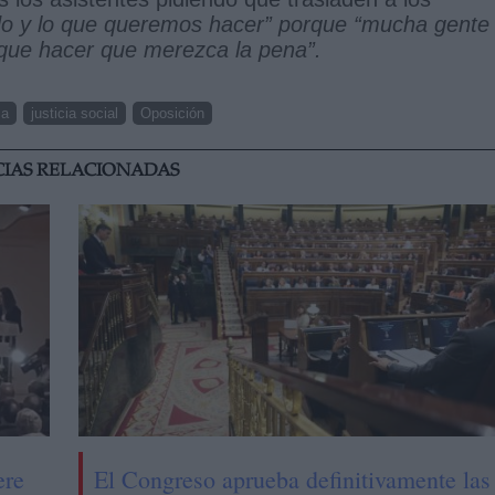
do y lo que queremos hacer” porque “mucha gente
que hacer que merezca la pena”.
ia
justicia social
Oposición
CIAS RELACIONADAS
ere
El Congreso aprueba definitivamente las