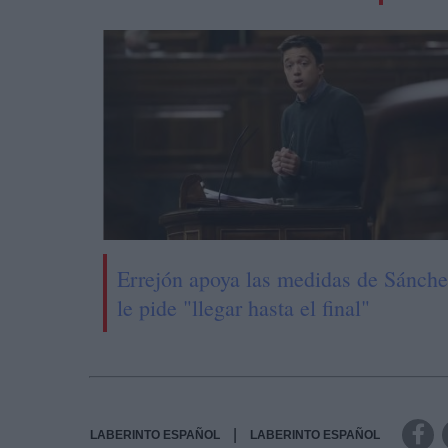
Errejón apoya las medidas de Sánche
le pide "llegar hasta el final"
|
LABERINTO ESPAÑOL
LABERINTO ESPAÑOL