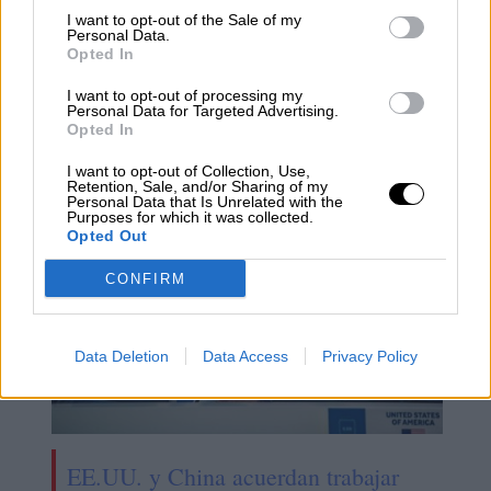
Hugo Morán, secretario de Estado de
I want to opt-out of the Sale of my
Personal Data.
Medio Ambiente: "El cambio
Opted In
climático es la mayor amenaza para
I want to opt-out of processing my
Personal Data for Targeted Advertising.
la salud a la que se enfrenta la
Opted In
humanidad"
I want to opt-out of Collection, Use,
Retention, Sale, and/or Sharing of my
Personal Data that Is Unrelated with the
Purposes for which it was collected.
Opted Out
CONFIRM
Data Deletion
Data Access
Privacy Policy
EE.UU. y China acuerdan trabajar