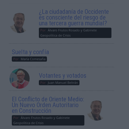
¿La ciudadanía de Occidente
es consciente del riesgo de
una tercera guerra mundial?
Por
Álvaro Frutos Rosado y Gabinete
Geopolítica de Crisis
Suelta y confía
Por
María Comesaña
Votantes y votados
Por
Juan Manuel Beltrán
El Conflicto de Oriente Medio:
Un Nuevo Orden Autoritario
en Construcción
Por
Álvaro Frutos Rosado y Gabinete
Geopolítica de Crisis