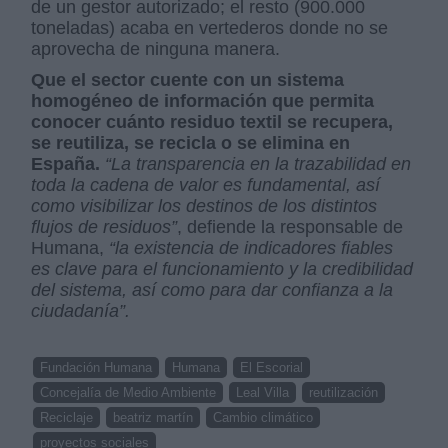
de un gestor autorizado; el resto (900.000
toneladas) acaba en vertederos donde no se
aprovecha de ninguna manera.
Que el sector cuente con un sistema
homogéneo de información que permita
conocer cuánto residuo textil se recupera,
se reutiliza, se recicla o se elimina en
España.
“La transparencia en la trazabilidad en
toda la cadena de valor es fundamental, así
como visibilizar los destinos de los distintos
flujos de residuos”
, defiende la responsable de
Humana,
“la existencia de indicadores fiables
es clave para el funcionamiento y la credibilidad
del sistema, así como para dar confianza a la
ciudadanía”.
Fundación Humana
Humana
El Escorial
Concejalía de Medio Ambiente
Leal Villa
reutilización
Reciclaje
beatriz martín
Cambio climático
proyectos sociales