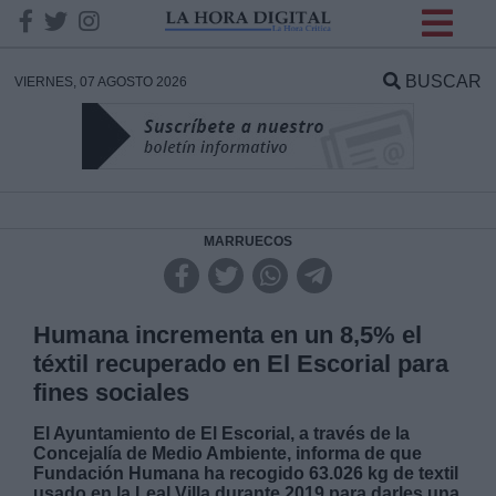
INFORMACION SOBRE LA
PROTECCIÓN DE TUS
BUSCAR
VIERNES, 07 AGOSTO 2026
DATOS
Responsable:
Finalidad:
MARRUECOS
Datos tratados:
Humana incrementa en un 8,5% el
téxtil recuperado en El Escorial para
fines sociales
Legitimación:
El Ayuntamiento de El Escorial, a través de la
Concejalía de Medio Ambiente, informa de que
Destinatarios:
Fundación Humana ha recogido 63.026 kg de textil
usado en la Leal Villa durante 2019 para darles una