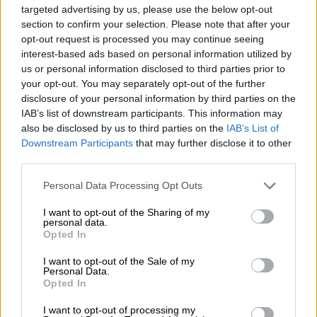
targeted advertising by us, please use the below opt-out
Por
Juan Manuel Beltrán
section to confirm your selection. Please note that after your
opt-out request is processed you may continue seeing
El Conflicto de Oriente Medio:
interest-based ads based on personal information utilized by
Un Nuevo Orden Autoritario
us or personal information disclosed to third parties prior to
en Construcción
your opt-out. You may separately opt-out of the further
disclosure of your personal information by third parties on the
Por
Álvaro Frutos Rosado y Gabinete
Geopolítica de Crisis
IAB’s list of downstream participants. This information may
also be disclosed by us to third parties on the
IAB’s List of
Downstream Participants
that may further disclose it to other
Reconquista leonesa
third parties.
Por
Carlos Miranda
Personal Data Processing Opt Outs
Clara Campoamor: Mi sueño,
I want to opt-out of the Sharing of my
mi pesadilla
personal data.
Opted In
Por
María Pérez Herrero
I want to opt-out of the Sale of my
Personal Data.
Opted In
I want to opt-out of processing my
NOTICIAS MAS VISTAS