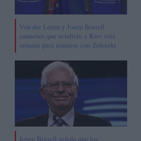
Von der Leyen y Josep Borrell
anuncian que acudirán a Kiev esta
semana para reunirse con Zelenski
Josep Borrell señala que los