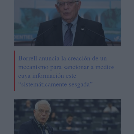
Borrell anuncia la creación de un
mecanismo para sancionar a medios
cuya información este
“sistemáticamente sesgada”