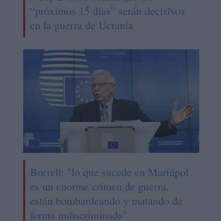
“próximos 15 días” serán decisivos
en la guerra de Ucrania
Borrell: "lo que sucede en Mariúpol
es un enorme crimen de guerra,
están bombardeando y matando de
forma indiscriminada"