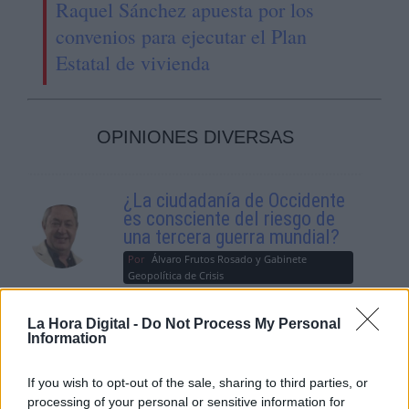
Raquel Sánchez apuesta por los
convenios para ejecutar el Plan
Estatal de vivienda
OPINIONES DIVERSAS
¿La ciudadanía de Occidente
es consciente del riesgo de
una tercera guerra mundial?
Por
Álvaro Frutos Rosado y Gabinete
Geopolítica de Crisis
La Hora Digital -
Do Not Process My Personal
Suelta y confía
Information
Por
María Comesaña
If you wish to opt-out of the sale, sharing to third parties, or
Votantes y votados
processing of your personal or sensitive information for