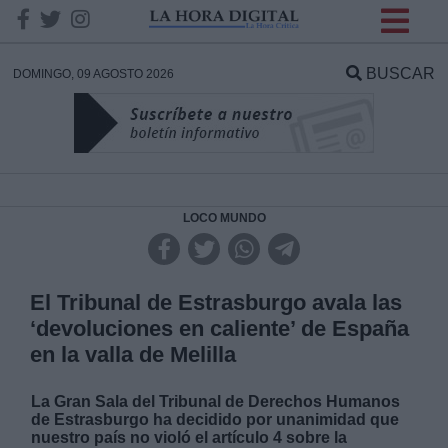
INFORMACION SOBRE LA
PROTECCIÓN DE TUS
BUSCAR
DOMINGO, 09 AGOSTO 2026
DATOS
Responsable:
Finalidad:
LOCO MUNDO
Datos tratados:
El Tribunal de Estrasburgo avala las
‘devoluciones en caliente’ de España
en la valla de Melilla
Legitimación:
La Gran Sala del Tribunal de Derechos Humanos
Destinatarios:
de Estrasburgo ha decidido por unanimidad que
nuestro país no violó el artículo 4 sobre la