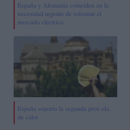
España y Alemania coinciden en la
necesidad urgente de reformar el
mercado eléctrico
España soporta la segunda peor ola
de calor