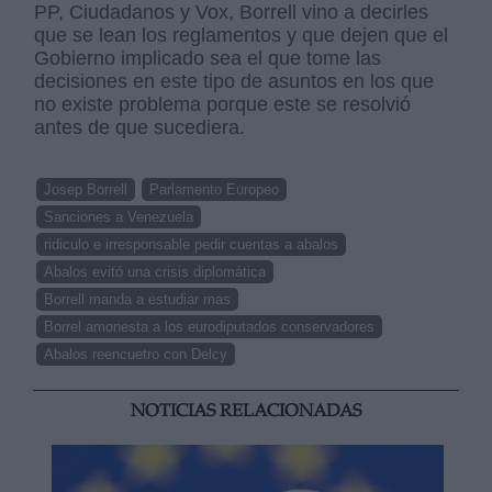
PP, Ciudadanos y Vox, Borrell vino a decirles
que se lean los reglamentos y que dejen que el
Gobierno implicado sea el que tome las
decisiones en este tipo de asuntos en los que
no existe problema porque este se resolvió
antes de que sucediera.
Josep Borrell
Parlamento Europeo
Sanciones a Venezuela
ridiculo e irresponsable pedir cuentas a abalos
Abalos evitó una crisis diplomática
Borrell manda a estudiar mas
Borrel amonesta a los eurodiputados conservadores
Abalos reencuetro con Delcy
NOTICIAS RELACIONADAS