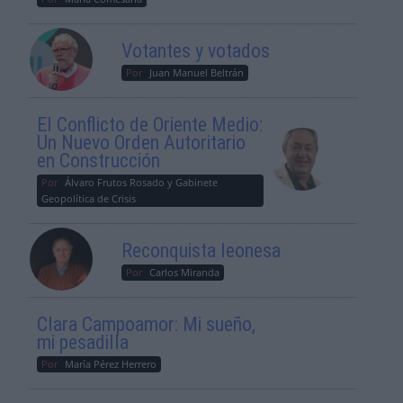
Votantes y votados
Por
Juan Manuel Beltrán
El Conflicto de Oriente Medio:
Un Nuevo Orden Autoritario
en Construcción
Por
Álvaro Frutos Rosado y Gabinete
Geopolítica de Crisis
Reconquista leonesa
Por
Carlos Miranda
Clara Campoamor: Mi sueño,
mi pesadilla
Por
María Pérez Herrero