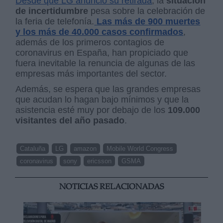
Desde que LG anunció su retirada
, la
situación
de incertidumbre
pesa sobre la celebración de
la feria de telefonía.
Las
más de 900 muertes
y los más de 40.000 casos confirmados
,
además de los primeros contagios de
coronavirus en España, han propiciado que
fuera inevitable la renuncia de algunas de las
empresas más importantes del sector.
Además, se espera que las grandes empresas
que acudan lo hagan bajo mínimos y que la
asistencia esté muy por debajo de los
109.000
visitantes del año pasado
.
Cataluña
LG
amazon
Mobile World Congress
coronavirus
sony
ericsson
GSMA
NOTICIAS RELACIONADAS