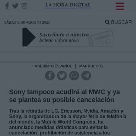
INFORMACION SOBRE LA
PROTECCIÓN DE TUS
BUSCAR
SÁBADO, 08 AGOSTO 2026
DATOS
Responsable:
Finalidad:
|
LABERINTO ESPAÑOL
MARRUECOS
Datos tratados:
Sony tampoco acudirá al MWC y ya
se plantea su posible cancelación
Legitimación:
Tras la retirada de LG, Ericsson, Nvidia, Amazón y
Sony, la organizadora de la mayor feria de telefonía
del mundo, la Mobile World Congress, ha
Destinatarios:
anunciado medidas drásticas para evitar la
cancelación: prohibición de asistencia a los