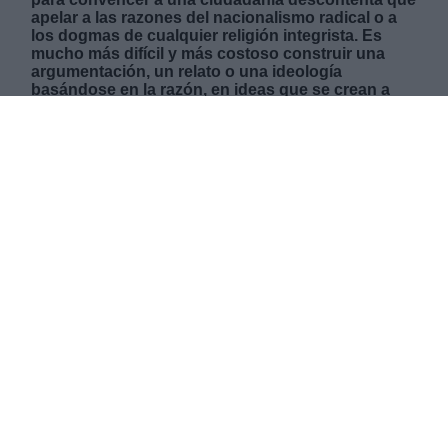
apelar a las razones del nacionalismo radical o a
los dogmas de cualquier religión integrista. Es
mucho más difícil y más costoso construir una
argumentación, un relato o una ideología
basándose en la razón, en ideas que se crean a
través de la reflexión racional que cualquier
soflama populista que emana de las emociones o
de sentimientos subjetivos.
DOMINGO, 09 FEBRERO 2020
AUTOR IÑAKI XABIER VÉLEZ DOMINGO
Mas artículos del mismo autor/a