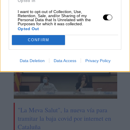
Opted In
Los Reyes presiden el tercer
I want to opt-out of Collection, Use,
homenaje a las víctimas de
Retention, Sale, and/or Sharing of my
Personal Data that Is Unrelated with the
coronavirus
Purposes for which it was collected.
Opted Out
CONFIRM
Data Deletion
Data Access
Privacy Policy
"La Meva Salut", la nueva vía para
tramitar la baja covid por internet en
Cataluña