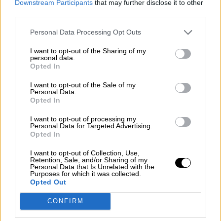
Downstream Participants
that may further disclose it to other
Votantes y votados
third parties.
Por
Juan Manuel Beltrán
Personal Data Processing Opt Outs
El Conflicto de Oriente Medio:
I want to opt-out of the Sharing of my
Un Nuevo Orden Autoritario
personal data.
en Construcción
Opted In
Por
Álvaro Frutos Rosado y Gabinete
I want to opt-out of the Sale of my
Geopolítica de Crisis
Personal Data.
Opted In
Reconquista leonesa
I want to opt-out of processing my
Personal Data for Targeted Advertising.
Por
Carlos Miranda
Opted In
I want to opt-out of Collection, Use,
Clara Campoamor: Mi sueño,
Retention, Sale, and/or Sharing of my
mi pesadilla
Personal Data that Is Unrelated with the
Purposes for which it was collected.
Por
María Pérez Herrero
Opted Out
CONFIRM