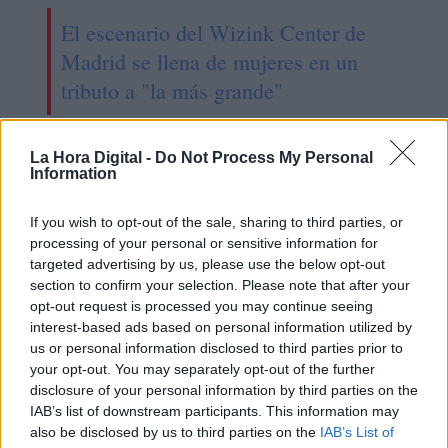
El escenario del Wizink Center de
Madrid se llena de mujeres en un
tributo a "la más grande"
La Hora Digital -
Do Not Process My Personal
OPINIONES DIVERSAS
Information
If you wish to opt-out of the sale, sharing to third parties, or
¿La ciudadanía de Occidente
processing of your personal or sensitive information for
es consciente del riesgo de
targeted advertising by us, please use the below opt-out
una tercera guerra mundial?
section to confirm your selection. Please note that after your
opt-out request is processed you may continue seeing
Por
Álvaro Frutos Rosado y Gabinete
Geopolítica de Crisis
interest-based ads based on personal information utilized by
us or personal information disclosed to third parties prior to
your opt-out. You may separately opt-out of the further
Suelta y confía
disclosure of your personal information by third parties on the
Por
María Comesaña
IAB’s list of downstream participants. This information may
also be disclosed by us to third parties on the
IAB’s List of