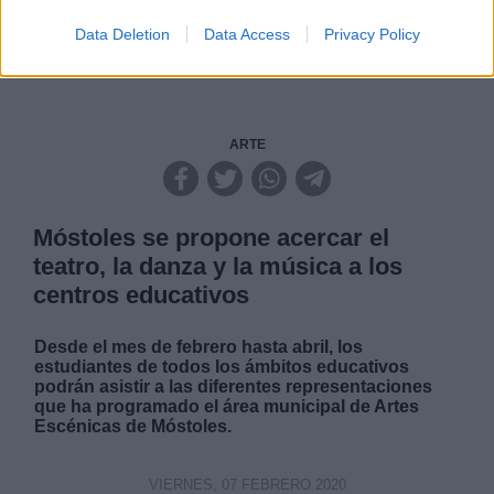
NOTICIAS MAS VISTAS
Data Deletion
Data Access
Privacy Policy
ARTE
Móstoles se propone acercar el
teatro, la danza y la música a los
centros educativos
Desde el mes de febrero hasta abril, los
estudiantes de todos los ámbitos educativos
podrán asistir a las diferentes representaciones
que ha programado el área municipal de Artes
Escénicas de Móstoles.
VIERNES, 07 FEBRERO 2020