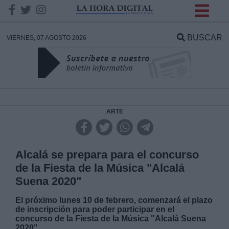
INFORMACION SOBRE LA
PROTECCIÓN DE TUS
BUSCAR
VIERNES, 07 AGOSTO 2026
DATOS
Responsable:
Finalidad:
ARTE
Datos tratados:
Alcalá se prepara para el concurso
de la Fiesta de la Música "Alcalá
Suena 2020"
Legitimación:
El próximo lunes 10 de febrero, comenzará el plazo
de inscripción para poder participar en el
Destinatarios:
concurso de la Fiesta de la Música "Alcalá Suena
2020".