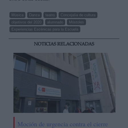
Música
Danza
teatro
Concejalía de cultura
objetivos del 2020
alumnado
Móstoles
Experiencias Escénicas para la Escuela
NOTICIAS RELACIONADAS
Moción de urgencia contra el cierre