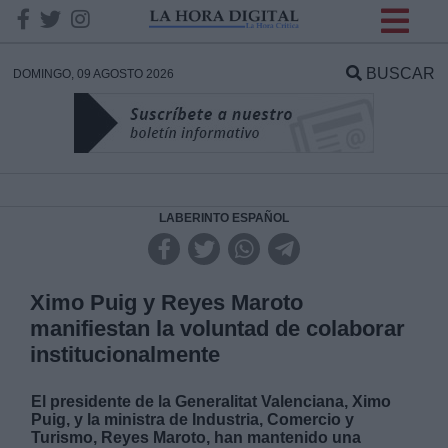
INFORMACION SOBRE LA
PROTECCIÓN DE TUS
BUSCAR
DOMINGO, 09 AGOSTO 2026
DATOS
Responsable:
Finalidad:
LABERINTO ESPAÑOL
Datos tratados:
Ximo Puig y Reyes Maroto
manifiestan la voluntad de colaborar
institucionalmente
Legitimación:
El presidente de la Generalitat Valenciana, Ximo
Destinatarios:
Puig, y la ministra de Industria, Comercio y
Turismo, Reyes Maroto, han mantenido una