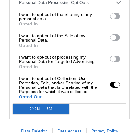
Franco no ha muerto, Franco vive
Personal Data Processing Opt Outs
I want to opt-out of the Sharing of my
Vuelan por Twiter preguntas de ciudadanos
personal data.
lógicamente desconcertados. ¿Por qué la
Opted In
Transición no acabó de raíz con todo vestigio de la
dictadura? ¿Por qué no se pueden cambiar leyes
I want to opt-out of the Sale of my
para evitar que un sádico interrogador conserve
Personal Data.
las medallas que se le otorgaron por su sadismo,
Opted In
para que los ciudadanos puedan ver los
documentos en los que se describen sus
I want to opt-out of processing my
fechorías infrahumanas y las de tantos otros como
Personal Data for Targeted Advertising.
él? ¿Por qué hay jueces que protegen la
Opted In
impunidad de algunos políticos corruptos?.
I want to opt-out of Collection, Use,
Retention, Sale, and/or Sharing of my
Personal Data that Is Unrelated with the
MIÉRCOLES, 05 FEBRERO 2020
Purposes for which it was collected.
AUTOR MARÍA MIR-ROCAFORT
Opted Out
Mas artículos del mismo autor/a
CONFIRM
Data Deletion
Data Access
Privacy Policy