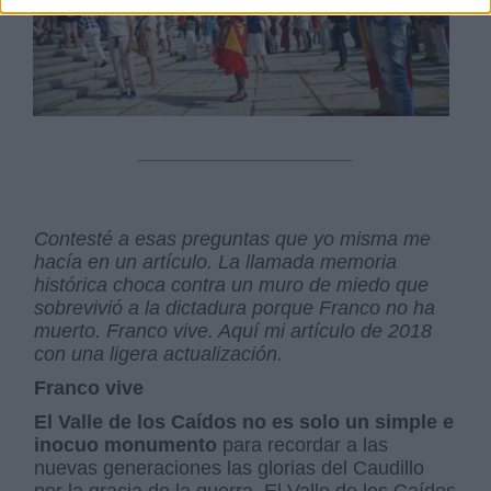
Contesté a esas preguntas que yo misma me
hacía en un artículo. La llamada memoria
histórica choca contra un muro de miedo que
sobrevivió a la dictadura porque Franco no ha
muerto. Franco vive. Aquí mi artículo de 2018
con una ligera actualización.
Franco vive
El Valle de los Caídos no es solo un simple e
inocuo monumento
para recordar a las
nuevas generaciones las glorias del Caudillo
por la gracia de la guerra. El Valle de los Caídos