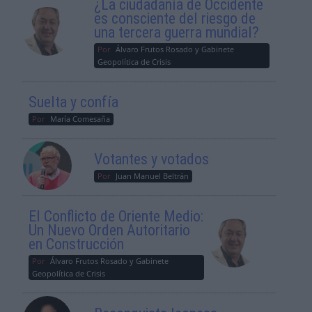
¿La ciudadanía de Occidente
es consciente del riesgo de
una tercera guerra mundial?
Por
Álvaro Frutos Rosado y Gabinete
Geopolítica de Crisis
Suelta y confía
Por
María Comesaña
Votantes y votados
Por
Juan Manuel Beltrán
El Conflicto de Oriente Medio:
Un Nuevo Orden Autoritario
en Construcción
Por
Álvaro Frutos Rosado y Gabinete
Geopolítica de Crisis