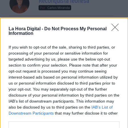
Reconquista leonesa
Por
Carlos Miranda
Clara Campoamor: Mi sueño,
La Hora Digital -
Do Not Process My Personal
mi pesadilla
Information
Por
María Pérez Herrero
If you wish to opt-out of the sale, sharing to third parties, or
processing of your personal or sensitive information for
targeted advertising by us, please use the below opt-out
section to confirm your selection. Please note that after your
NOTICIAS MAS VISTAS
opt-out request is processed you may continue seeing
interest-based ads based on personal information utilized by
us or personal information disclosed to third parties prior to
your opt-out. You may separately opt-out of the further
disclosure of your personal information by third parties on the
|
|
OPINIONES PLURALES
LABERINTO ESPAÑOL
IAB’s list of downstream participants. This information may
LABERINTO ESPAÑOL
also be disclosed by us to third parties on the
IAB’s List of
Downstream Participants
that may further disclose it to other
third parties.