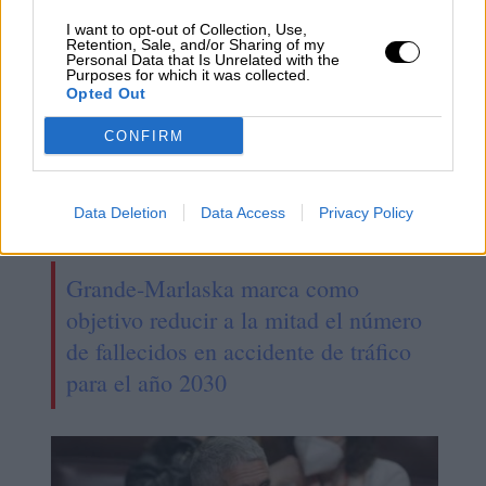
I want to opt-out of Collection, Use,
Retention, Sale, and/or Sharing of my
Personal Data that Is Unrelated with the
Purposes for which it was collected.
Opted Out
CONFIRM
Data Deletion
Data Access
Privacy Policy
Grande-Marlaska marca como
objetivo reducir a la mitad el número
de fallecidos en accidente de tráfico
para el año 2030