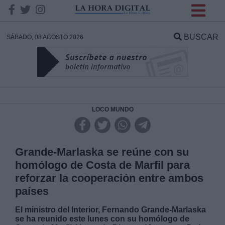
INFORMACION SOBRE LA
PROTECCIÓN DE TUS
BUSCAR
SÁBADO, 08 AGOSTO 2026
DATOS
Responsable:
Finalidad:
LOCO MUNDO
Datos tratados:
Grande-Marlaska se reúne con su
homólogo de Costa de Marfil para
reforzar la cooperación entre ambos
Legitimación:
países
Destinatarios:
El ministro del Interior, Fernando Grande-Marlaska
se ha reunido este lunes con su homólogo de