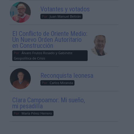
Votantes y votados
Por
Juan Manuel Beltrán
El Conflicto de Oriente Medio:
Un Nuevo Orden Autoritario
en Construcción
Por
Álvaro Frutos Rosado y Gabinete
Geopolítica de Crisis
Reconquista leonesa
Por
Carlos Miranda
Clara Campoamor: Mi sueño,
mi pesadilla
Por
María Pérez Herrero