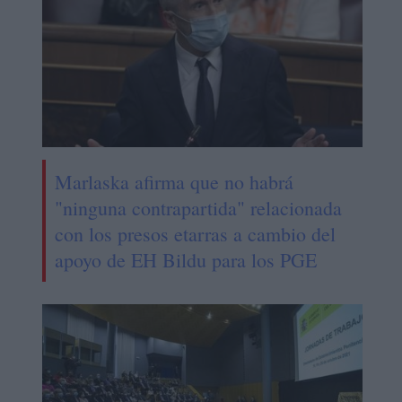
Marlaska afirma que no habrá
"ninguna contrapartida" relacionada
con los presos etarras a cambio del
apoyo de EH Bildu para los PGE