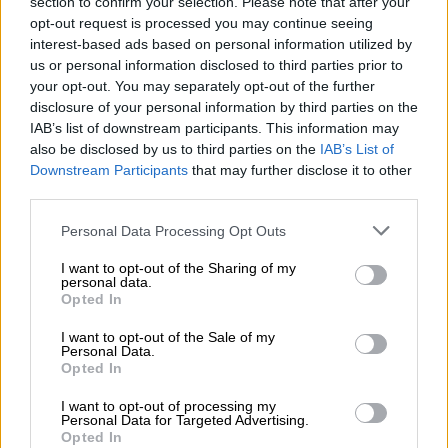
especializadas en violencia de
section to confirm your selection. Please note that after your
opt-out request is processed you may continue seeing
género de la Policía y Guardia Civil
interest-based ads based on personal information utilized by
us or personal information disclosed to third parties prior to
your opt-out. You may separately opt-out of the further
disclosure of your personal information by third parties on the
IAB’s list of downstream participants. This information may
also be disclosed by us to third parties on the
IAB’s List of
Downstream Participants
that may further disclose it to other
third parties.
Personal Data Processing Opt Outs
I want to opt-out of the Sharing of my
personal data.
Opted In
El Tribunal Supremo inadmite a
I want to opt-out of the Sale of my
Personal Data.
trámite la querella de Vox contra
Opted In
Grande-Marlaska por el cese de
I want to opt-out of processing my
Pérez de los Cobos
Personal Data for Targeted Advertising.
Opted In