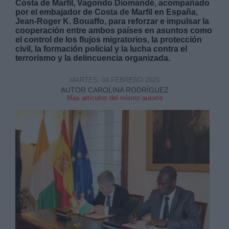
Costa de Marfil, Vagondo Diomandé, acompañado
por el embajador de Costa de Marfil en España,
Jean-Roger K. Bouaffo, para reforzar e impulsar la
cooperación entre ambos países en asuntos como
el control de los flujos migratorios, la protección
civil, la formación policial y la lucha contra el
terrorismo y la delincuencia organizada.
Derechos:
MARTES, 04 FEBRERO 2020
AUTOR CAROLINA RODRÍGUEZ
link
Mas artículos del mismo autor/a
Información adicional
link