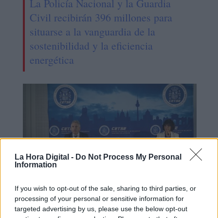
La Policía Nacional y la Guardia
Civil recibirán 396 millones para
situarse a la vanguardia de la
sostenibilidad y la eficiencia
energética
La Hora Digital -
Do Not Process My Personal
Information
If you wish to opt-out of the sale, sharing to third parties, or
processing of your personal or sensitive information for
Marlaska visita las unidades
targeted advertising by us, please use the below opt-out