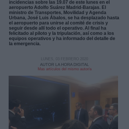
incidencias sobre las 19.07 de este lunes en el
aeropuerto Adolfo Suárez Madrid-Barajas. El
ministro de Transportes, Movilidad y Agenda
Urbana, José Luis Ábalos, se ha desplazado hasta
el aeropuerto
para unirse al comité de crisis y
seguir desde allí todo el operativo. Al final ha
felicitado al piloto y la tripulación, así como a los
equipos operativos y ha informado del detalle de
Derechos:
la emergencia.
link
LUNES, 03 FEBRERO 2020
Información adicional
AUTOR LA HORA DIGITAL
link
Mas artículos del mismo autor/a