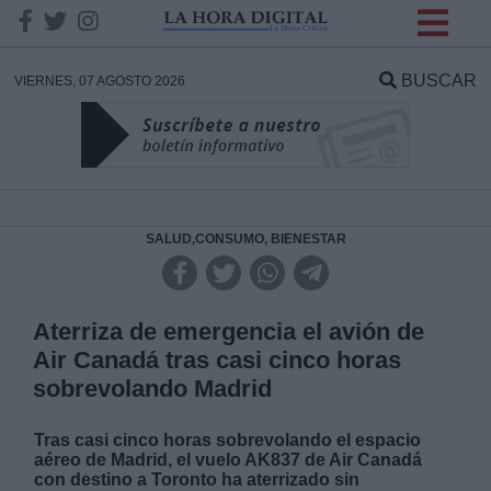
INFORMACION SOBRE LA
PROTECCIÓN DE TUS
BUSCAR
VIERNES, 07 AGOSTO 2026
DATOS
Responsable:
Finalidad:
SALUD,CONSUMO, BIENESTAR
Datos tratados:
Aterriza de emergencia el avión de
Air Canadá tras casi cinco horas
sobrevolando Madrid
Legitimación:
Tras casi cinco horas sobrevolando el espacio
Destinatarios:
aéreo de Madrid, e
l vuelo AK837 de Air Canadá
con destino a Toronto ha aterrizado sin