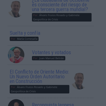
es consciente del riesgo de
una tercera guerra mundial?
Por
Álvaro Frutos Rosado y Gabinete
Geopolítica de Crisis
Suelta y confía
Por
María Comesaña
Votantes y votados
Por
Juan Manuel Beltrán
El Conflicto de Oriente Medio:
Un Nuevo Orden Autoritario
en Construcción
Por
Álvaro Frutos Rosado y Gabinete
Geopolítica de Crisis
Reconquista leonesa