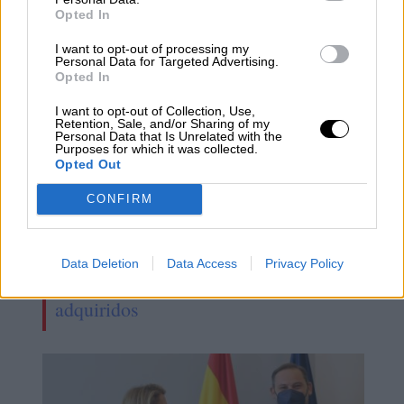
NOTICIAS RELACIONADAS
Opted In
I want to opt-out of processing my
Personal Data for Targeted Advertising.
Opted In
I want to opt-out of Collection, Use,
Retention, Sale, and/or Sharing of my
Personal Data that Is Unrelated with the
Purposes for which it was collected.
Opted Out
CONFIRM
El Mitma ha cumplido con el 97%
Data Deletion
Data Access
Privacy Policy
de los compromisos de legislatura
adquiridos