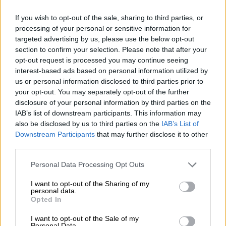
aeródromo, donde el titular de Transportes se
If you wish to opt-out of the sale, sharing to third parties, or
desplazó hasta Barajas
para unirse al comité
processing of your personal or sensitive information for
de crisis reunido en el aeródromo y seguir
targeted advertising by us, please use the below opt-out
desde allí todo el operativo
. Si bien, desde
section to confirm your selection. Please note that after your
primera hora de la tarde
estuvo siguiendo
opt-out request is processed you may continue seeing
"atentamente"
toda la operativa
para
interest-based ads based on personal information utilized by
preparar el aeropuerto de la capital ante el
us or personal information disclosed to third parties prior to
aterrizaje del avión averiado.
your opt-out. You may separately opt-out of the further
"Siguiendo con atención el operativo que ha
disclosure of your personal information by third parties on the
establecido Aena, Enaire, la Delegación del
IAB’s list of downstream participants. This information may
Gobierno en Madrid, la Comunidad de Madrid,
also be disclosed by us to third parties on the
IAB’s List of
los bomberos del aeropuerto y el 112 para el
Downstream Participants
that may further disclose it to other
aterrizaje de emergencia del vuelo de Air
third parties.
Canada",
indicó el ministro en su cuenta en
Twitter.
Personal Data Processing Opt Outs
I want to opt-out of the Sharing of my
José Luis Ábalos
Aeropuerto de Barajas
Air Canadá
personal data.
Opted In
vuelos
I want to opt-out of the Sale of my
Personal Data.