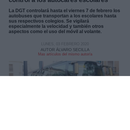
La DGT controlará hasta el viernes 7 de febrero los
autobuses que transportan a los escolares hasta
sus respectivos colegios. Se vigilará
especialmente la velocidad y también otros
aspectos como el uso del móvil al volante.
LUNES, 03 FEBRERO 2020
AUTOR ÁLVARO SECILLA
Mas artículos del mismo autor/a