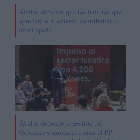
Ábalos defiende que los indultos que
aprobará el Gobierno contribuirán a
unir España
Ábalos defiende la gestión del
Gobierno y arremete contra el PP