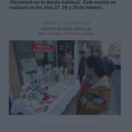
‘
Alcostock en tu tienda habitual
’. Este evento se
realizará en los días
27, 28 y 29 de febrero.
VIERNES, 31 ENERO 2020
AUTOR ÁLVARO SECILLA
Mas artículos del mismo autor/a
Derechos:
link
Información adicional
link