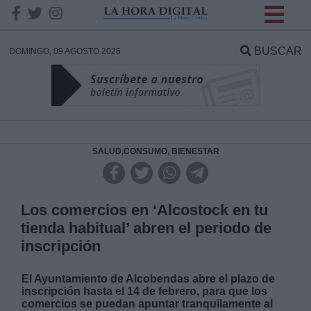
INFORMACION SOBRE LA
PROTECCIÓN DE TUS
BUSCAR
DOMINGO, 09 AGOSTO 2026
DATOS
Responsable:
Finalidad:
SALUD,CONSUMO, BIENESTAR
Datos tratados:
Los comercios en ‘Alcostock en tu
tienda habitual’ abren el periodo de
inscripción
Legitimación:
El Ayuntamiento de Alcobendas abre el plazo de
Destinatarios:
inscripción hasta el 14 de febrero, para que los
comercios se puedan apuntar tranquilamente al