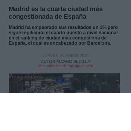
Madrid es la cuarta ciudad más
congestionada de España
Madrid ha empeorado sus resultados un 1% pero
sigue repitiendo el cuarto puesto a nivel nacional
en el ranking de ciudad más congestiona de
España, el cual es encabezado por Barcelona.
JUEVES, 30 ENERO 2020
AUTOR ÁLVARO SECILLA
Mas artículos del mismo autor/a