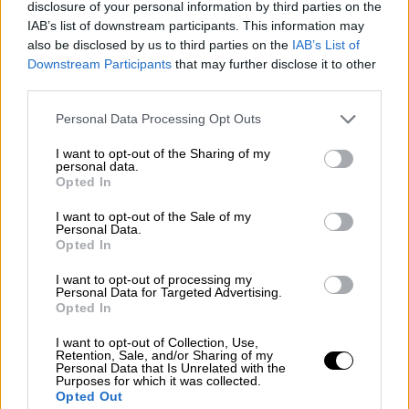
disclosure of your personal information by third parties on the
IAB’s list of downstream participants. This information may
also be disclosed by us to third parties on the
IAB’s List of
Sanidad avisa de la importancia de la
Downstream Participants
that may further disclose it to other
third parties.
vacunación frente a la gripe este año
Personal Data Processing Opt Outs
I want to opt-out of the Sharing of my
personal data.
Opted In
I want to opt-out of the Sale of my
Personal Data.
Opted In
I want to opt-out of processing my
Personal Data for Targeted Advertising.
Opted In
I want to opt-out of Collection, Use,
Retention, Sale, and/or Sharing of my
"A mí también me ha insultado
Personal Data that Is Unrelated with the
Purposes for which it was collected.
Ayuso, ¿y a ti?": Así denuncia Más
Opted Out