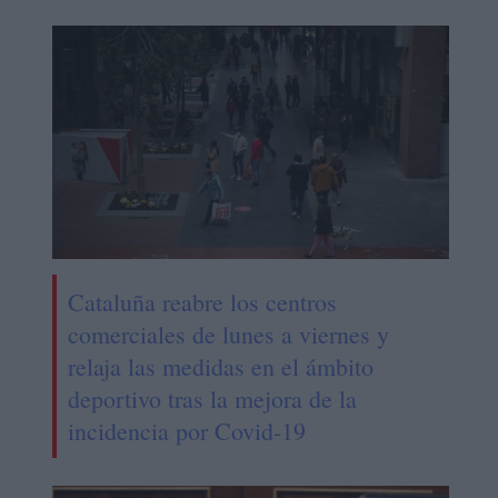
Cataluña reabre los centros
comerciales de lunes a viernes y
relaja las medidas en el ámbito
deportivo tras la mejora de la
incidencia por Covid-19