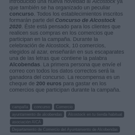
introducido una nueva novedad al
Alcostock
ya
que también se ha organizado un peculiar
concurso
. Todos los establecimientos inscritos
formarán parte del
Concurso de Alcostock
2020
. Éste está pensado para los clientes que
realicen sus compras en los comercios que
participan en la campaña. Durante la
celebración de Alcostock, 10 comercios,
elegidos al azar, enseñarán en sus escaparates
una de las letras que contiene la palabra
Alcobendas
. La primera persona que envíe el
correo con todos los datos correctos será la
ganadora del concurso. La recompensa es un
cheque de
200 euros
para gastar en los
comercios que participan durante la campaña.
campaña
concurso
Comercio
ayuntamiento de alcobendas
Alcostock en tu tienda habitual
asociación AICA
Departamento de Comercio del Ayuntamiento de Alcobendas