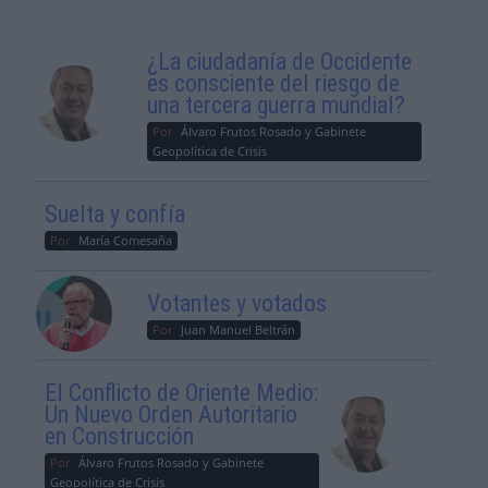
¿La ciudadanía de Occidente
es consciente del riesgo de
una tercera guerra mundial?
Por
Álvaro Frutos Rosado y Gabinete
Geopolítica de Crisis
Suelta y confía
Por
María Comesaña
Votantes y votados
Por
Juan Manuel Beltrán
El Conflicto de Oriente Medio:
Un Nuevo Orden Autoritario
en Construcción
Por
Álvaro Frutos Rosado y Gabinete
Geopolítica de Crisis