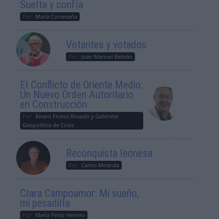
Suelta y confía
Por
María Comesaña
Votantes y votados
Por
Juan Manuel Beltrán
El Conflicto de Oriente Medio:
Un Nuevo Orden Autoritario
en Construcción
Por
Álvaro Frutos Rosado y Gabinete
Geopolítica de Crisis
Reconquista leonesa
Por
Carlos Miranda
Clara Campoamor: Mi sueño,
mi pesadilla
Por
María Pérez Herrero