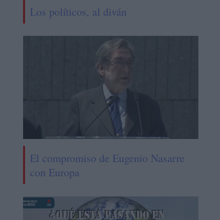
Los políticos, al diván
El compromiso de Eugenio Nasarre
con Europa