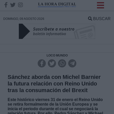
INFORMACION SOBRE LA
PROTECCIÓN DE TUS
BUSCAR
DOMINGO, 09 AGOSTO 2026
DATOS
Responsable:
Finalidad:
LOCO MUNDO
Datos tratados:
Sánchez aborda con Michel Barnier
la futura relación con Reino Unido
tras la consumación del Brexit
Legitimación:
Este histórico viernes 31 de enero el Reino Unido
se retira formalmente de la Unión Europea y se
Destinatarios:
inicia el periodo durante el cual se negociará la
relación futura. Por ello, Pedro Sánchez y Michael