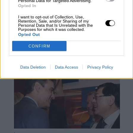
Personal Data for Targeted Advertising.
Opted In
I want to opt-out of Collection, Use,
Retention, Sale, and/or Sharing of my
¿QUÉ ESTÁ PASANDO EN EL
Personal Data that Is Unrelated with the
Purposes for which it was collected.
MUNDO? "La verdad es lo primero
Opted Out
que se pierde cuando hay una
CONFIRM
guerra"
Data Deletion
Data Access
Privacy Policy