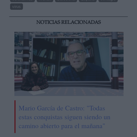
virus
NOTICIAS RELACIONADAS
Mario García de Castro: "Todas
estas conquistas siguen siendo un
camino abierto para el mañana"