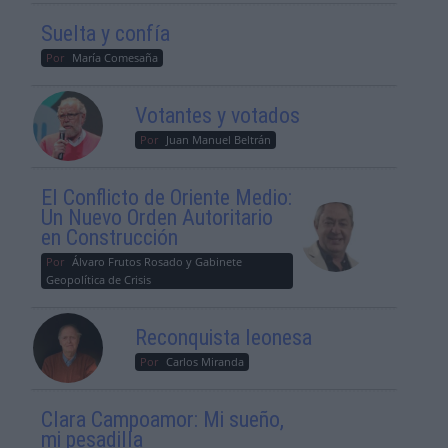
Suelta y confía
Por
María Comesaña
Votantes y votados
Por
Juan Manuel Beltrán
El Conflicto de Oriente Medio:
Un Nuevo Orden Autoritario
en Construcción
Por
Álvaro Frutos Rosado y Gabinete
Geopolítica de Crisis
Reconquista leonesa
Por
Carlos Miranda
Clara Campoamor: Mi sueño,
mi pesadilla