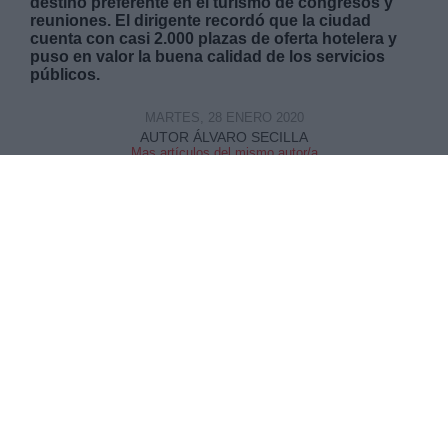
destino preferente en el turismo de congresos y
reuniones. El dirigente recordó que la ciudad
cuenta con casi 2.000 plazas de oferta hotelera y
puso en valor la buena calidad de los servicios
públicos.
MARTES, 28 ENERO 2020
AUTOR ÁLVARO SECILLA
Mas artículos del mismo autor/a