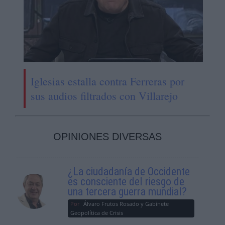
Iglesias estalla contra Ferreras por
sus audios filtrados con Villarejo
OPINIONES DIVERSAS
¿La ciudadanía de Occidente
es consciente del riesgo de
una tercera guerra mundial?
Por
Álvaro Frutos Rosado y Gabinete
Geopolítica de Crisis