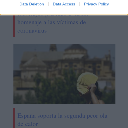
Data Deletion
Data Access
Privacy Policy
Los Reyes presiden el tercer
homenaje a las víctimas de
coronavirus
España soporta la segunda peor ola
de calor