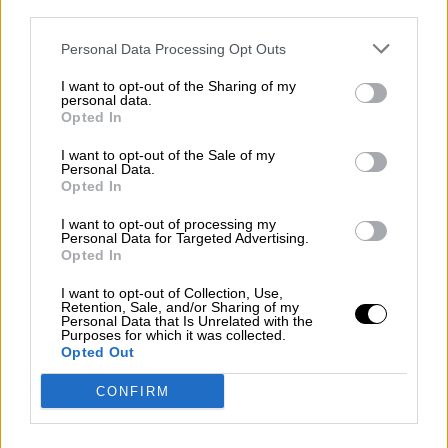
third parties.
Personal Data Processing Opt Outs
I want to opt-out of the Sharing of my
personal data.
Opted In
España y Alemania coinciden en la
I want to opt-out of the Sale of my
necesidad urgente de reformar el
Personal Data.
Opted In
mercado eléctrico
I want to opt-out of processing my
Personal Data for Targeted Advertising.
Opted In
I want to opt-out of Collection, Use,
Retention, Sale, and/or Sharing of my
Personal Data that Is Unrelated with the
Purposes for which it was collected.
Opted Out
CONFIRM