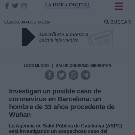
INFORMACION SOBRE LA
PROTECCIÓN DE TUS
BUSCAR
SÁBADO, 08 AGOSTO 2026
DATOS
Responsable:
Finalidad:
|
LOCO MUNDO
SALUD,CONSUMO, BIENESTAR
Datos tratados:
Investigan un posible caso de
coronavirus en Barcelona: un
hombre de 33 años procedente de
Legitimación:
Wuhan
Destinatarios:
La Agència de Salut Pública de Catalunya (ASPC)
está investigando un sospechoso caso del