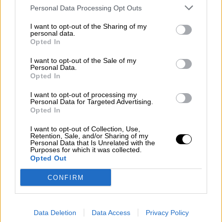
mi pesadilla
Personal Data Processing Opt Outs
Por
María Pérez Herrero
I want to opt-out of the Sharing of my
personal data.
Opted In
I want to opt-out of the Sale of my
Personal Data.
NOTICIAS MAS VISTAS
Opted In
I want to opt-out of processing my
Personal Data for Targeted Advertising.
Opted In
|
LABERINTO ESPAÑOL
ARTE
I want to opt-out of Collection, Use,
Retention, Sale, and/or Sharing of my
Personal Data that Is Unrelated with the
Purposes for which it was collected.
Opted Out
Mediaset España invita a reflexionar
CONFIRM
sobre la migración con el estreno de
la película de
ADÚ
Paolo Vasile y el presidente de Honor
Data Deletion
Data Access
Privacy Policy