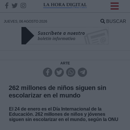
INFORMACION SOBRE LA
PROTECCIÓN DE TUS
BUSCAR
JUEVES, 06 AGOSTO 2026
DATOS
Responsable:
Finalidad:
ARTE
Datos tratados:
262 millones de niños siguen sin
escolarizar en el mundo
Legitimación:
El 24 de enero es el Día Internacional de la
Educación. 262 millones de niños y jóvenes
Destinatarios:
siguen sin escolarizar en el mundo, según la ONU