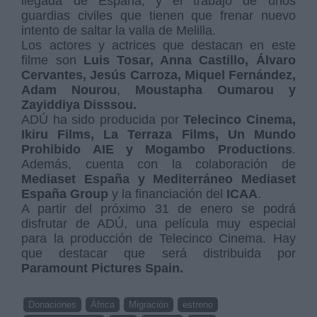
llegada de España; y el trabajo de unos
guardias civiles que tienen que frenar nuevo
intento de saltar la valla de Melilla.
Los actores y actrices que destacan en este
filme son
Luis Tosar, Anna Castillo, Álvaro
Cervantes, Jesús Carroza, Miquel Fernández,
Adam Nourou
,
Moustapha Oumarou y
Zayiddiya Disssou.
ADÚ ha sido producida por
Telecinco Cinema,
Ikiru Films, La Terraza Films, Un Mundo
Prohibido AIE y Mogambo Productions
.
Además, cuenta con la colaboración de
Mediaset España y Mediterráneo Mediaset
España Group
y la financiación del
ICAA
.
A partir del próximo 31 de enero se podrá
disfrutar de ADÚ, una película muy especial
para la producción de Telecinco Cinema. Hay
que destacar que será distribuida por
Paramount Pictures Spain.
Donaciones
África
Migración
estreno