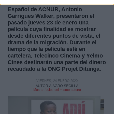
de la Junta Directiva del Comité
Español de ACNUR, Antonio
Garrigues Walker, presentaron el
pasado jueves 23 de enero una
película cuya finalidad es mostrar
desde diferentes puntos de vista, el
drama de la migración. Durante el
tiempo que la película esté en
cartelera, Telecinco Cinema y Yelmo
Cines destinarán una parte del dinero
recaudado a la ONG Projet Ditunga.
VIERNES, 24 ENERO 2020
AUTOR ÁLVARO SECILLA
Mas artículos del mismo autor/a