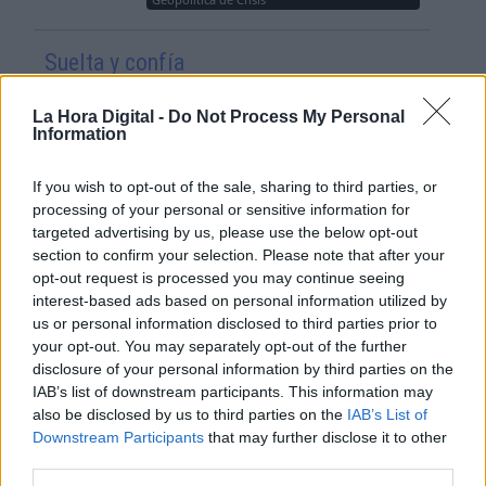
Suelta y confía
Por
María Comesaña
La Hora Digital -
Do Not Process My Personal
Information
Votantes y votados
Por
Juan Manuel Beltrán
If you wish to opt-out of the sale, sharing to third parties, or
processing of your personal or sensitive information for
targeted advertising by us, please use the below opt-out
El Conflicto de Oriente Medio:
section to confirm your selection. Please note that after your
Un Nuevo Orden Autoritario
opt-out request is processed you may continue seeing
en Construcción
interest-based ads based on personal information utilized by
Por
Álvaro Frutos Rosado y Gabinete
us or personal information disclosed to third parties prior to
Geopolítica de Crisis
your opt-out. You may separately opt-out of the further
disclosure of your personal information by third parties on the
Reconquista leonesa
IAB’s list of downstream participants. This information may
also be disclosed by us to third parties on the
IAB’s List of
Por
Carlos Miranda
Downstream Participants
that may further disclose it to other
third parties.
Clara Campoamor: Mi sueño,