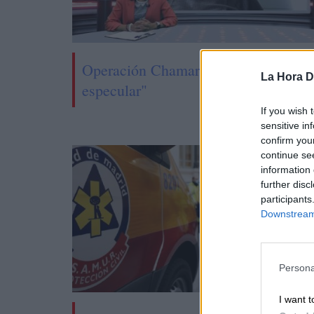
Operación Chamartín, "licencia para
La Hora Di
especular"
If you wish 
sensitive in
confirm you
continue se
information 
further disc
participants
Downstream 
Persona
I want t