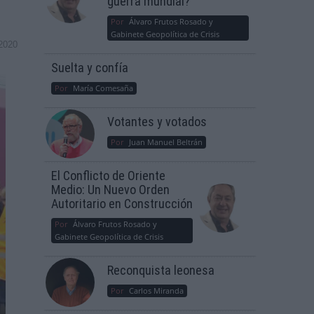
guerra mundial?
Por
Álvaro Frutos Rosado y
Gabinete Geopolítica de Crisis
2020
Suelta y confía
Por
María Comesaña
Votantes y votados
Por
Juan Manuel Beltrán
El Conflicto de Oriente
Medio: Un Nuevo Orden
Autoritario en Construcción
Por
Álvaro Frutos Rosado y
Gabinete Geopolítica de Crisis
Reconquista leonesa
Por
Carlos Miranda