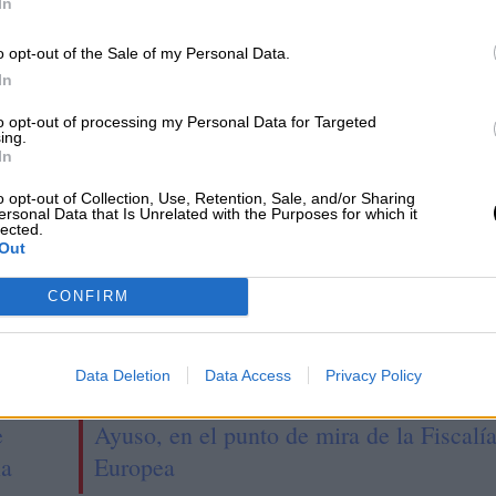
 intensifica la
Críticas al Ayuntamiento
In
idad para la cumbre
de Madrid por la falta de
o opt-out of the Sale of my Personal Data.
 OTAN
organización para el
In
Orgullo
to opt-out of processing my Personal Data for Targeted
ing.
In
o opt-out of Collection, Use, Retention, Sale, and/or Sharing
ersonal Data that Is Unrelated with the Purposes for which it
lected.
Out
CONFIRM
Data Deletion
Data Access
Privacy Policy
e
Ayuso, en el punto de mira de la Fiscalí
la
Europea