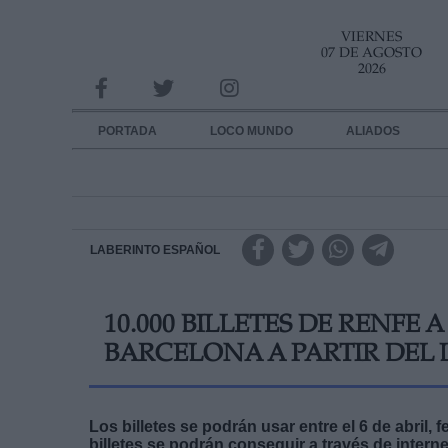
VIERNES
INFORMACION SOBRE LA PROTECCIÓN DE TUS DATOS
07 DE AGOSTO
2026
Responsable:
Finalidad:
PORTADA
LOCO MUNDO
ALIADOS
Datos tratados:
Legitimación:
Destinatarios:
LABERINTO ESPAÑOL
Derechos:
10.000 BILLETES DE RENFE 
link
BARCELONA A PARTIR DEL 
Información adicional
link
Los billetes se podrán usar entre el 6 de abril,
billetes se podrán conseguir a través de interne