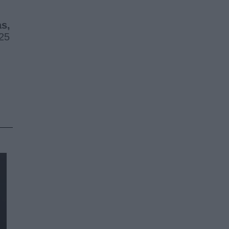
as,
:25