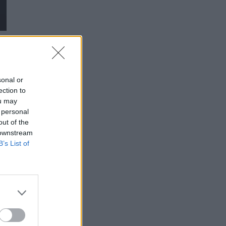
sonal or
ection to
ou may
 personal
out of the
 downstream
B’s List of