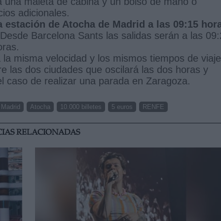
rá una maleta de cabina y un bolso de mano o
cios adicionales.
la estación de Atocha de Madrid a las 09:15 hor
Desde Barcelona Sants las salidas serán a las 09
oras.
 la misma velocidad y los mismos tiempos de viaje
tre las dos ciudades que oscilará las dos horas y
l caso de realizar una parada en Zaragoza.
Madrid
Atocha
10.000 billetes
5 euros
RENFE
CIAS RELACIONADAS