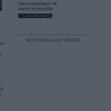
Clara Campoamor: Mi
sueño, mi pesadilla
Por
María Pérez Herrero
NOTICIAS MAS VISTAS
el
a
10
e