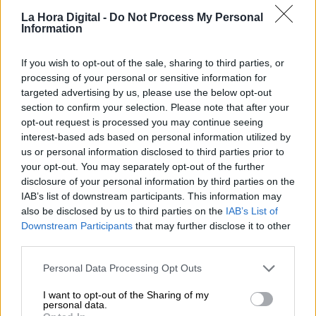
empezarán a funcionar el próximo
La Hora Digital -
Do Not Process My Personal
Information
lunes
If you wish to opt-out of the sale, sharing to third parties, or
processing of your personal or sensitive information for
OPINIONES DIVERSAS
targeted advertising by us, please use the below opt-out
section to confirm your selection. Please note that after your
opt-out request is processed you may continue seeing
¿La ciudadanía de Occidente
interest-based ads based on personal information utilized by
es consciente del riesgo de
us or personal information disclosed to third parties prior to
una tercera guerra mundial?
your opt-out. You may separately opt-out of the further
disclosure of your personal information by third parties on the
Por
Álvaro Frutos Rosado y Gabinete
IAB’s list of downstream participants. This information may
Geopolítica de Crisis
also be disclosed by us to third parties on the
IAB’s List of
Downstream Participants
that may further disclose it to other
Suelta y confía
third parties.
Por
María Comesaña
Personal Data Processing Opt Outs
Votantes y votados
I want to opt-out of the Sharing of my
personal data.
Por
Juan Manuel Beltrán