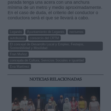
parada tenga una acera con una anchura
mínima de un metro y medio aproximadamente.
En el caso de duda, el criterio del conductor o
conductora será el que se llevará a cabo.
Leganés
Ayuntamiento de Leganés
nocturnos
autobuses
consorcio del CRTM
El concejal de Desarrollo Local y Empleo, Festejos,
Sostenibilidad y Movilidad
Fran Muñoz
concejala de Cultura, Servicios Sociales e Igualdad
Eva Martínez
NOTICIAS RELACIONADAS