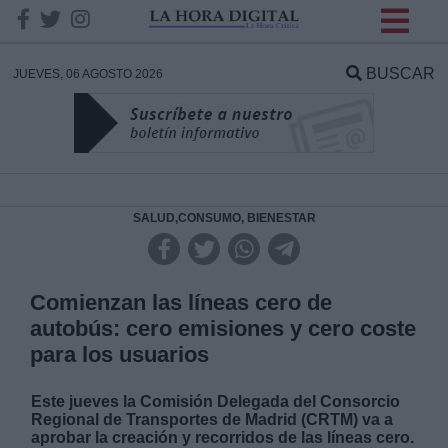
INFORMACION SOBRE LA
PROTECCIÓN DE TUS
BUSCAR
JUEVES, 06 AGOSTO 2026
DATOS
Responsable:
Finalidad:
SALUD,CONSUMO, BIENESTAR
Datos tratados:
Comienzan las líneas cero de
autobús: cero emisiones y cero coste
para los usuarios
Legitimación:
Este jueves la Comisión Delegada del Consorcio
Destinatarios:
Regional de Transportes de Madrid (CRTM) va a
aprobar la creación y recorridos de las líneas cero.