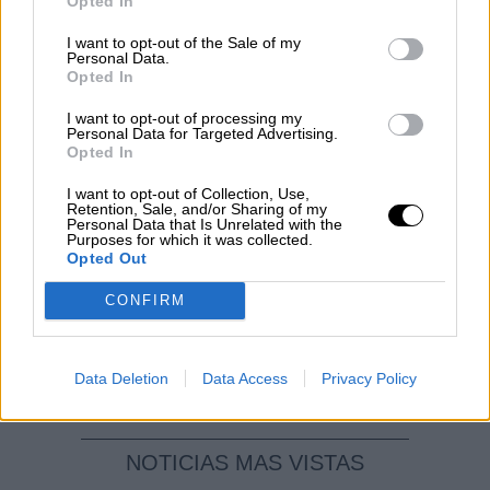
Opted In
I want to opt-out of the Sale of my
El Conflicto de Oriente Medio:
Personal Data.
Un Nuevo Orden Autoritario
Opted In
en Construcción
I want to opt-out of processing my
Por
Álvaro Frutos Rosado y Gabinete
Personal Data for Targeted Advertising.
Geopolítica de Crisis
Opted In
I want to opt-out of Collection, Use,
Reconquista leonesa
Retention, Sale, and/or Sharing of my
Personal Data that Is Unrelated with the
Por
Carlos Miranda
Purposes for which it was collected.
Opted Out
Clara Campoamor: Mi sueño,
CONFIRM
mi pesadilla
Por
María Pérez Herrero
Data Deletion
Data Access
Privacy Policy
NOTICIAS MAS VISTAS