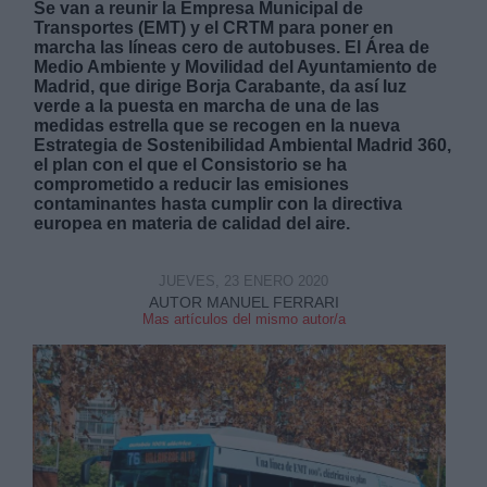
Se van a reunir la Empresa Municipal de
Transportes (EMT) y el CRTM para poner en
marcha las líneas cero de autobuses. El Área de
Medio Ambiente y Movilidad del Ayuntamiento de
Madrid, que dirige Borja Carabante, da así luz
verde a la puesta en marcha de una de las
medidas estrella que se recogen en la nueva
Estrategia de Sostenibilidad Ambiental Madrid 360,
Derechos:
el plan con el que el Consistorio se ha
comprometido a reducir las emisiones
contaminantes hasta cumplir con la directiva
link
europea en materia de calidad del aire.
Información adicional
link
JUEVES, 23 ENERO 2020
AUTOR MANUEL FERRARI
Mas artículos del mismo autor/a