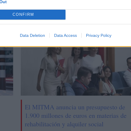
Out
Transporte Público
el Ministerio de Transportes, Movilidad y Agenda Urban
CONFIRM
CIAS RELACIONADAS
Data Deletion
Data Access
Privacy Policy
El MITMA anuncia un presupuesto de
1.900 millones de euros en materias de
rehabilitación y alquiler social