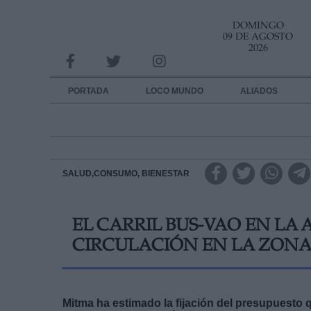
DOMINGO
INFORMACION SOBRE LA PROTECCIÓN DE TUS DATOS
09 DE AGOSTO
2026
Responsable:
Finalidad:
PORTADA
LOCO MUNDO
ALIADOS
Datos tratados:
Legitimación:
Destinatarios:
SALUD,CONSUMO, BIENESTAR
Derechos:
EL CARRIL BUS-VAO EN LA
link
CIRCULACIÓN EN LA ZONA
Información adicional
link
Mitma ha estimado la fijación del presupuesto q