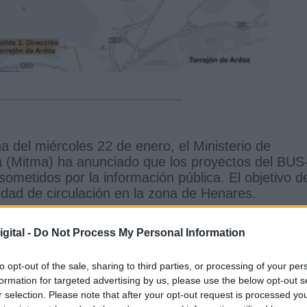
 del miércoles 22 de enero, el Ministerio de
 (Mitma) ha anunciado que los proyectos del BUS
ometidos por la información pública. El objetivo d
idad de circulación en la zona de Henares.
e, cuando se firmó el Convenio entre este
del Interior, el Consorcio Regional de Transportes d
gital -
Do Not Process My Personal Information
n esta firma se formó un régimen de colaboración
ra, el carril izquierdo de la autovía A-2 como carr
to opt-out of the sale, sharing to third parties, or processing of your per
 de circulación.
formation for targeted advertising by us, please use the below opt-out s
r selection. Please note that after your opt-out request is processed y
isión, aprobación de los tres proyectos, la licitac