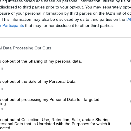
eing interest-based ads based on personal information utilized by us or
Mitma. En cambio, en cuanto a la financiación, el
disclosed to third parties prior to your opt-out. You may separately opt-
otal va a ser financiado por partes iguales entre
losure of your personal information by third parties on the IAB’s list of
cumento.
. This information may also be disclosed by us to third parties on the
IA
Participants
that may further disclose it to other third parties.
do por tres fases: en las fases 1 y 2 estarán los
e entrada a Madrid y en la fase 3 estarán los que
l Data Processing Opt Outs
entido de entrada a Madrid. De momento lo que se 
O se podrá realizar desde Alcalá de Henares, Torre
o opt-out of the Sharing of my personal data.
illejas. En cambio, la salida será en Avda. de
In
 será hecha por medio de dos fases.
adrid, se podrá realizar la entrada desde Avda. de
o opt-out of the Sale of my Personal Data.
ituada en Coslada/San Fernando de Henares y Torre
In
to opt-out of processing my Personal Data for Targeted
ende conseguir el objetivo de reducción de
ing.
In
tes, Movilidad y Agenda Urbana se ha fijado para
o opt-out of Collection, Use, Retention, Sale, and/or Sharing
ersonal Data that Is Unrelated with the Purposes for which it
lected.