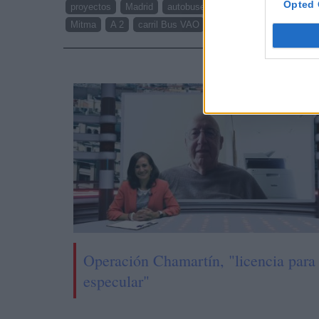
Opted 
proyectos
Madrid
autobuses
BOE
Emisiones
Mitma
A 2
carril Bus VAO
NOTI
Operación Chamartín, "licencia para
especular"