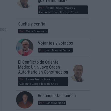
guerra mundial?
Por
Álvaro Frutos Rosado y
Gabinete Geopolítica de Crisis
Suelta y confía
2020
Por
María Comesaña
Votantes y votados
Por
Juan Manuel Beltrán
El Conflicto de Oriente
Medio: Un Nuevo Orden
Autoritario en Construcción
Por
Álvaro Frutos Rosado y
Gabinete Geopolítica de Crisis
Reconquista leonesa
Por
Carlos Miranda