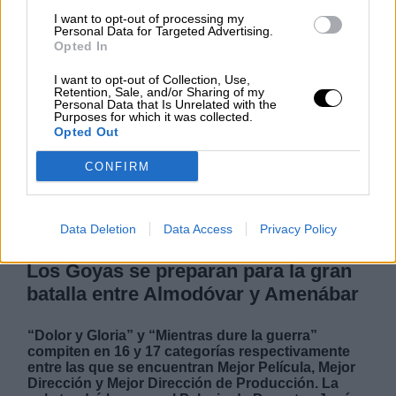
Por
María Pérez Herrero
I want to opt-out of processing my
Personal Data for Targeted Advertising.
Opted In
I want to opt-out of Collection, Use,
Retention, Sale, and/or Sharing of my
NOTICIAS MAS VISTAS
Personal Data that Is Unrelated with the
Purposes for which it was collected.
Opted Out
CONFIRM
ARTE
Data Deletion
Data Access
Privacy Policy
Los Goyas se preparan para la gran
batalla entre Almodóvar y Amenábar
“Dolor y Gloria” y “Mientras dure la guerra”
compiten en 16 y 17 categorías respectivamente
entre las que se encuentran Mejor Película, Mejor
Dirección y Mejor Dirección de Producción. La