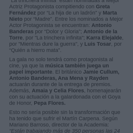
“La trinchera infinita” están nominadas a Mejor
Actriz Protagonista compitiendo con
Greta
Fernández
por “La hija de un ladrón” y
Marta
Nieto
por “Madre”. Entre los nominados a Mejor
Actor Protagonista se encuentran:
Antonio
Banderas
por “Dolor y Gloria”;
Antonio de la
Torre
, por "La trinchera infinita";
Karra Elejalde
,
por "Mientras dure la guerra", y
Luis Tosar
, por
“Quién a hierro mata”.
La gala no solo tendrá como protagonista al
cine, ya que la
música también juega un
papel importante
. El británico
Jamie Cullum,
Antonio Banderas, Ana Mena y Rayden
actuarán durante de la entrega de premios.
Además,
Amaia y Celia Flores
, homenajearán
con su actuación a la galardonada con el Goya
de Honor,
Pepa Flores.
Esto no sería posible sin la transformación que
ha tenido que sufrir el Martín Carpena. Según
Mariano Barroso, director de la Academia:
“Están trabajando más de 350 personas las 24