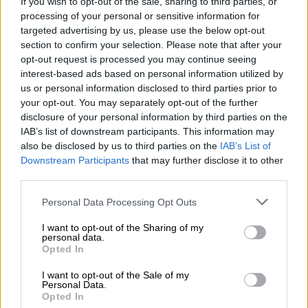
If you wish to opt-out of the sale, sharing to third parties, or
Suelta y confía
processing of your personal or sensitive information for
targeted advertising by us, please use the below opt-out
Por
María Comesaña
section to confirm your selection. Please note that after your
opt-out request is processed you may continue seeing
Votantes y votados
interest-based ads based on personal information utilized by
us or personal information disclosed to third parties prior to
Por
Juan Manuel Beltrán
your opt-out. You may separately opt-out of the further
disclosure of your personal information by third parties on the
El Conflicto de Oriente Medio:
IAB’s list of downstream participants. This information may
Un Nuevo Orden Autoritario
also be disclosed by us to third parties on the
IAB’s List of
en Construcción
Downstream Participants
that may further disclose it to other
Por
Álvaro Frutos Rosado y Gabinete
third parties.
Geopolítica de Crisis
Personal Data Processing Opt Outs
Reconquista leonesa
I want to opt-out of the Sharing of my
personal data.
Por
Carlos Miranda
Opted In
I want to opt-out of the Sale of my
Clara Campoamor: Mi sueño,
Personal Data.
mi pesadilla
Opted In