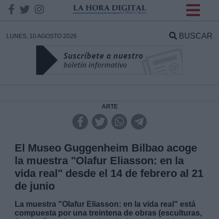
INFORMACION SOBRE LA
PROTECCIÓN DE TUS
BUSCAR
LUNES, 10 AGOSTO 2026
DATOS
Responsable:
Finalidad:
ARTE
Datos tratados:
El Museo Guggenheim Bilbao acoge
la muestra "Olafur Eliasson: en la
vida real" desde el 14 de febrero al 21
Legitimación:
de junio
Destinatarios:
La muestra "Olafur Eliasson: en la vida real" está
compuesta por una treintena de obras (esculturas,