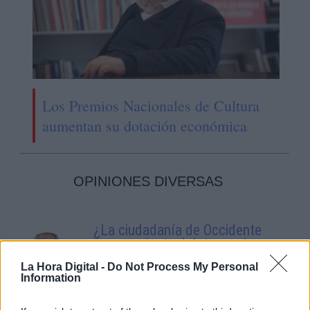
Los Premios Nacionales de Cultura
aumentan su dotación económica
OPINIONES DIVERSAS
¿La ciudadanía de Occidente
es consciente del riesgo de
una tercera guerra mundial?
La Hora Digital -
Do Not Process My Personal
Por
Álvaro Frutos Rosado y Gabinete
Information
Geopolítica de Crisis