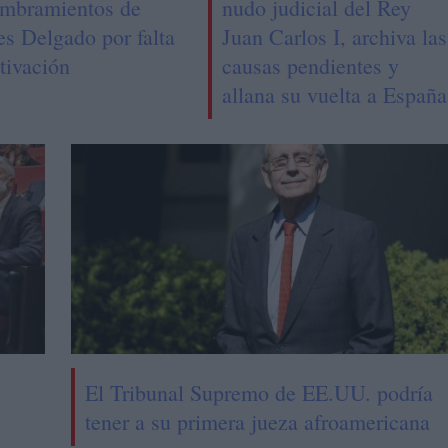
ombramientos de
nudo judicial del Rey
es Delgado por falta
Juan Carlos I, archiva las
tivación
causas pendientes y
allana su vuelta a España
El Tribunal Supremo de EE.UU. podría
tener a su primera jueza afroamericana