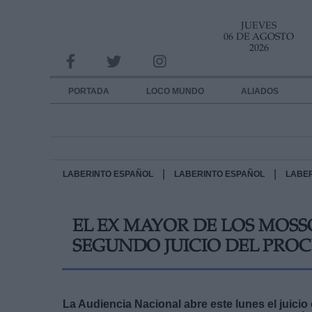
JUEVES
INFORMACION SOBRE LA PROTECCIÓN DE TUS DATOS
06 DE AGOSTO
2026
Responsable:
Finalidad:
PORTADA
LOCO MUNDO
ALIADOS
Datos tratados:
Legitimación:
Destinatarios:
|
|
LABERINTO ESPAÑOL
LABERINTO ESPAÑOL
LABE
Derechos:
EL EX MAYOR DE LOS MOSSO
link
SEGUNDO JUICIO DEL PROC
Información adicional
link
La Audiencia Nacional abre este lunes el juicio