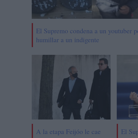
El Supremo condena a un youtuber p
humillar a un indigente
A la etapa Feijóo le cae
El Su