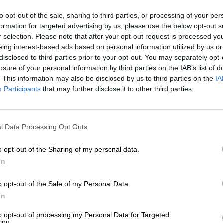
en el proceso independentista de Catalunya al fren
to opt-out of the sale, sharing to third parties, or processing of your per
só en un principio al jefe de los Mossos del delito 
formation for targeted advertising by us, please use the below opt-out s
ponde volver a calificar el delito, a pesar de que 
r selection. Please note that after your opt-out request is processed y
ste asunto.
eing interest-based ads based on personal information utilized by us or
lo la intendente Teresa Laplana, el exdirector de l
disclosed to third parties prior to your opt-out. You may separately opt-
ral de Interior de la Generalitat César Puig.
losure of your personal information by third parties on the IAB’s list of
. This information may also be disclosed by us to third parties on the
IA
ito de rebelión y se enfrentan a una pena de hast
Participants
that may further disclose it to other third parties.
 y Laplana hacen frente a una acusación de sedició
denta del la Sección Primera de la Sala de lo Penal
icio.
l Data Processing Opt Outs
u declaración ante el tribunal con un repaso de s
a. Trapero ha contestado a las preguntas del fiscal
o opt-out of the Sharing of my personal data.
 Puigdemont y ha afirmado de manera rotunda que 
In
on el presidente”. Sobre su actuación durante los
 el otoño de 2017, Trapero ha indicado que conoci
o opt-out of the Sale of my Personal Data.
l 20 de septiembre en la Consellería catalana poco
In
o a agentes a dicha consejería a medida que e iba
to opt-out of processing my Personal Data for Targeted
esta por dichos registros.
ing.