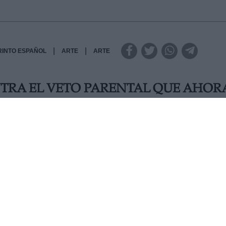
|
|
RINTO ESPAÑOL
ARTE
ARTE
NTRA EL VETO PARENTAL QUE AHOR
trema derecha ha provocado una reacción unánime en todos
Gobierno socialista. Se trata de los dirigentes de Aragón,
ha, Extremadura, La Rioja y Navarra, además del secretario 
 han firmado un manifiesto contra el veto parental impuls
capacidad de decisión sobre a qué actividades deben ir o n
ya ocurre gracias a los consejos escolares, donde los
PP y Vox argumentan lo contrario.
LUNES, 20 ENERO 