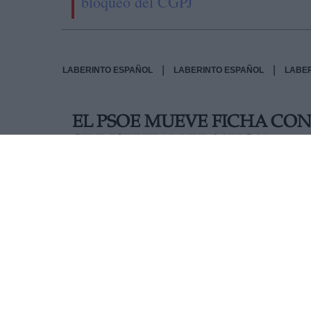
bloqueo del CGPJ
|
|
LABERINTO ESPAÑOL
LABERINTO ESPAÑOL
LABE
EL PSOE MUEVE FICHA CO
SE DISPUTAN PP Y VOX
El llamado "pin parental" propuesto por la ex
consejeros de Educación de las autonomías con 
Asturias, Baleares, Canarias, Castilla-La Manc
Educación de la Comunidad Valenciana, quienes
por Vox, que pretende que las familias tengan 
sus hijos dentro del horario lectivo. Algo que 
progenitores están representados, pese a que 
AUTOR RAFA BERNALDO DE QUIRÓS
Mas artículos del mismo autor/a