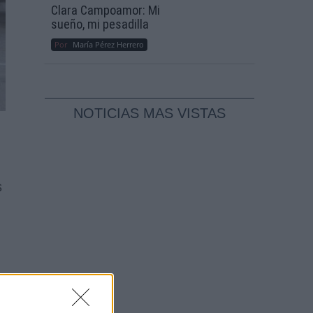
Clara Campoamor: Mi
sueño, mi pesadilla
Por
María Pérez Herrero
NOTICIAS MAS VISTAS
s
que