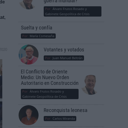
guerra mundial?
 de
e
Por
Álvaro Frutos Rosado y
Gabinete Geopolítica de Crisis
at,
Suelta y confía
Por
María Comesaña
Votantes y votados
2020
Por
Juan Manuel Beltrán
El Conflicto de Oriente
Medio: Un Nuevo Orden
Autoritario en Construcción
Por
Álvaro Frutos Rosado y
Gabinete Geopolítica de Crisis
Reconquista leonesa
Por
Carlos Miranda