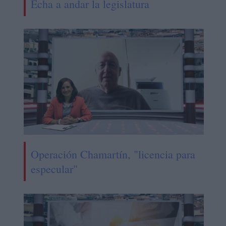
Echa a andar la legislatura
Operación Chamartín, "licencia para
especular"