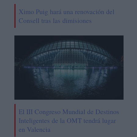
Ximo Puig hará una renovación del
Consell tras las dimisiones
El III Congreso Mundial de Destinos
Inteligentes de la OMT tendrá lugar
en Valencia