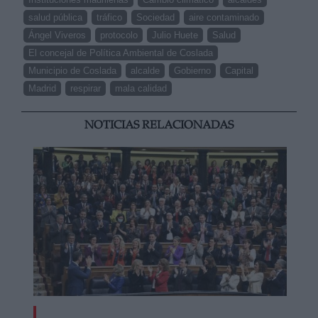
salud pública
tráfico
Sociedad
aire contaminado
Ángel Viveros
protocolo
Julio Huete
Salud
El concejal de Política Ambiental de Coslada
Municipio de Coslada
alcalde
Gobierno
Capital
Madrid
respirar
mala calidad
NOTICIAS RELACIONADAS