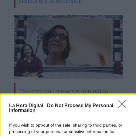
ansiedad y la depresión
"No creo que hayamos aprendido
mucho, deberíamos seguir llevando
La Hora Digital -
Do Not Process My Personal
mascarilla"
Information
If you wish to opt-out of the sale, sharing to third parties, or
processing of your personal or sensitive information for