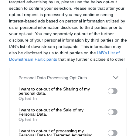
targeted advertising by us, please use the below opt-out
section to confirm your selection. Please note that after your
opt-out request is processed you may continue seeing
interest-based ads based on personal information utilized by
us or personal information disclosed to third parties prior to
your opt-out. You may separately opt-out of the further
disclosure of your personal information by third parties on the
IAB’s list of downstream participants. This information may
also be disclosed by us to third parties on the
IAB’s List of
Downstream Participants
that may further disclose it to other
Trajes brillantes y boas coloridas:
third parties.
Harry Styles vuelve a pisar los
Personal Data Processing Opt Outs
escenarios de España
I want to opt-out of the Sharing of my
personal data.
Opted In
OPINIONES DIVERSAS
I want to opt-out of the Sale of my
Personal Data.
Opted In
¿La ciudadanía de Occidente
es consciente del riesgo de
I want to opt-out of processing my
Personal Data for Targeted Advertising.