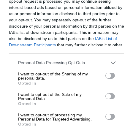
opt-out request is processed you may continue seeing
OPINIONES DIVERSAS
interest-based ads based on personal information utilized by
us or personal information disclosed to third parties prior to
your opt-out. You may separately opt-out of the further
¿La ciudadanía de Occidente
disclosure of your personal information by third parties on the
es consciente del riesgo de
IAB’s list of downstream participants. This information may
una tercera guerra mundial?
also be disclosed by us to third parties on the
IAB’s List of
Por
Álvaro Frutos Rosado y Gabinete
Downstream Participants
that may further disclose it to other
Geopolítica de Crisis
third parties.
Personal Data Processing Opt Outs
Suelta y confía
Por
María Comesaña
I want to opt-out of the Sharing of my
personal data.
Opted In
Votantes y votados
I want to opt-out of the Sale of my
Por
Juan Manuel Beltrán
Personal Data.
Opted In
El Conflicto de Oriente Medio:
I want to opt-out of processing my
Un Nuevo Orden Autoritario
Personal Data for Targeted Advertising.
en Construcción
Opted In
Por
Álvaro Frutos Rosado y Gabinete