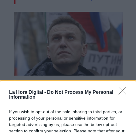
El Parlamento Europeo premia al
La Hora Digital -
Do Not Process My Personal
opositor ruso Alexéi Navalni con el
Information
premio Sájarov a la Libertad de
If you wish to opt-out of the sale, sharing to third parties, or
Conciencia
processing of your personal or sensitive information for
targeted advertising by us, please use the below opt-out
section to confirm your selection. Please note that after your