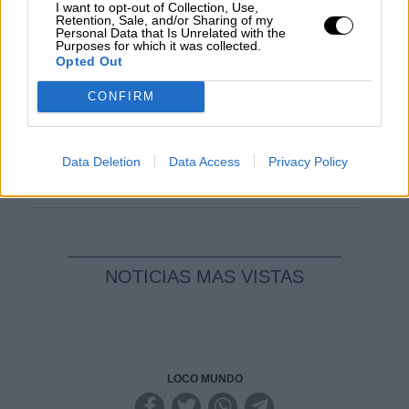
I want to opt-out of Collection, Use,
Geopolítica de Crisis
Retention, Sale, and/or Sharing of my
Personal Data that Is Unrelated with the
Purposes for which it was collected.
Opted Out
Reconquista leonesa
Por
Carlos Miranda
CONFIRM
Clara Campoamor: Mi sueño,
mi pesadilla
Data Deletion
Data Access
Privacy Policy
Por
María Pérez Herrero
NOTICIAS MAS VISTAS
LOCO MUNDO