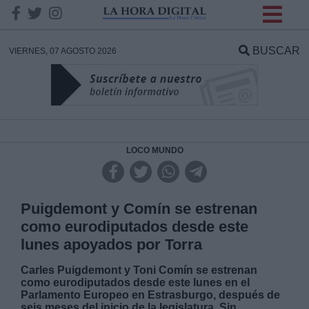
INFORMACION SOBRE LA
PROTECCIÓN DE TUS
BUSCAR
VIERNES, 07 AGOSTO 2026
DATOS
Responsable:
Finalidad:
LOCO MUNDO
Datos tratados:
Puigdemont y Comín se estrenan
como eurodiputados desde este
lunes apoyados por Torra
Legitimación:
Carles Puigdemont y Toni Comín se estrenan
como eurodiputados desde este lunes en el
Destinatarios:
Parlamento Europeo en Estrasburgo, después de
seis meses del inicio de la legislatura. Sin