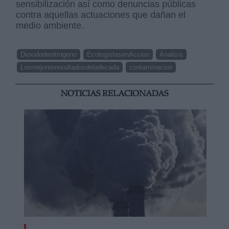
sensibilización así como denuncias públicas
contra aquellas actuaciones que dañan el
medio ambiente.
Dioxidodenitrogeno
EcologistasenAccion
Analisis
Losmejoresresultadosdeladecada
contaminacion
NOTICIAS RELACIONADAS