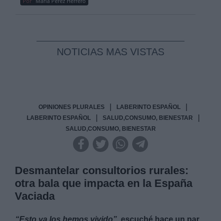
Por
María Pérez Herrero
NOTICIAS MAS VISTAS
|
|
OPINIONES PLURALES
LABERINTO ESPAÑOL
|
|
LABERINTO ESPAÑOL
SALUD,CONSUMO, BIENESTAR
SALUD,CONSUMO, BIENESTAR
Desmantelar consultorios rurales:
otra bala que impacta en la España
Vaciada
“Esto ya los hemos vivido”
, escuché hace un par