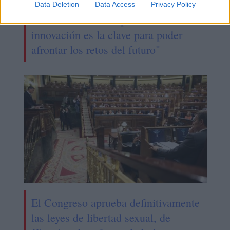
Data Deletion
Data Access
Privacy Policy
Carles Ruiz: "La capacidad de
innovación es la clave para poder
afrontar los retos del futuro"
El Congreso aprueba definitivamente
las leyes de libertad sexual, de