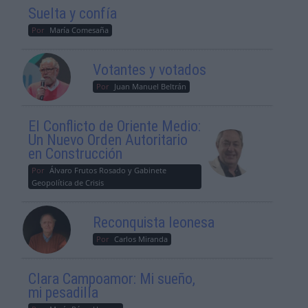
Suelta y confía
Por
María Comesaña
Votantes y votados
Por
Juan Manuel Beltrán
El Conflicto de Oriente Medio:
Un Nuevo Orden Autoritario
en Construcción
Por
Álvaro Frutos Rosado y Gabinete
Geopolítica de Crisis
Reconquista leonesa
Por
Carlos Miranda
Clara Campoamor: Mi sueño,
mi pesadilla