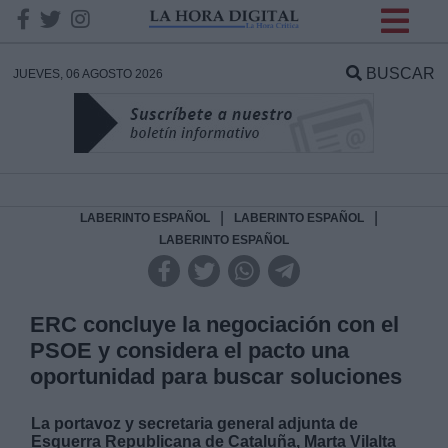
INFORMACION SOBRE LA
PROTECCIÓN DE TUS
BUSCAR
JUEVES, 06 AGOSTO 2026
DATOS
Responsable:
Finalidad:
|
|
LABERINTO ESPAÑOL
LABERINTO ESPAÑOL
LABERINTO ESPAÑOL
Datos tratados:
ERC concluye la negociación con el
PSOE y considera el pacto una
Legitimación:
oportunidad para buscar soluciones
Destinatarios:
La portavoz y secretaria general adjunta de
Esquerra Republicana de Cataluña, Marta Vilalta