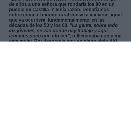
de años a una señora que rondaría los 80 en un
pueblo de Castilla. Y tenía razón. Debatíamos
sobre cómo el mundo rural vuelve a vaciarse, igual
que ya ocurriera, fundamentalmente, en las
décadas de los 50 y los 60.
“La gente, sobre todo
los jóvenes, se van donde hay trabajo y aquí
tenemos poco que ofrecer”
, reflexionaba con pena
esta mujer. Por desgracia hoy, en pleno siglo XXI,
en un mundo aparentemente digitalizado, el
mundo rural vuelve a desangrarse.
MARTES, 31 DICIEMBRE 2019
AUTOR LUCÍA OTONES
Mas artículos del mismo autor/a