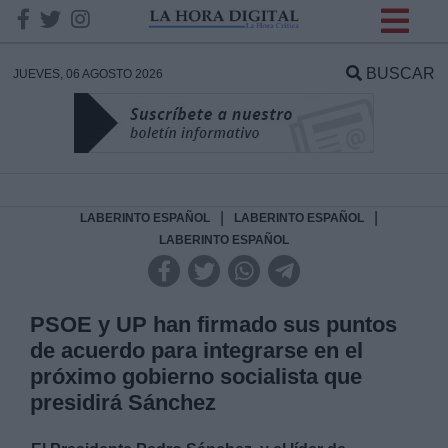
INFORMACION SOBRE LA
PROTECCIÓN DE TUS
BUSCAR
JUEVES, 06 AGOSTO 2026
DATOS
Responsable:
Finalidad:
|
|
LABERINTO ESPAÑOL
LABERINTO ESPAÑOL
LABERINTO ESPAÑOL
Datos tratados:
PSOE y UP han firmado sus puntos
de acuerdo para integrarse en el
Legitimación:
próximo gobierno socialista que
presidirá Sánchez
Destinatarios: