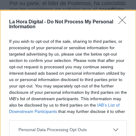
Por su parte, el líder de Podemos, ha coincidido
con los socialistas en señalar que el
"conflicto
territorial ha sido muy mal gestionado por la
La Hora Digital -
Do Not Process My Personal
derecha".
A
unque no ha perdido la ocasión de
Information
recordar la aparición del 15M que fue el primer
origen de Podemos, aunque posteriormente
este movimiento se apartó de las tesis de los
If you wish to opt-out of the sale, sharing to third parties, or
lídres de Podemos. En ese sentido, ha sido una
processing of your personal or sensitive information for
"década de esperanza"
con las Mareas que
targeted advertising by us, please use the below opt-out
han
"defendido los servicios públicos"
, el
section to confirm your selection. Please note that after your
movimiento feminista o el de los pensionistas.
opt-out request is processed you may continue seeing
Algo que el partido socialista ha legislado en
interest-based ads based on personal information utilized by
con subidas y nuevas leyes de protección.
us or personal information disclosed to third parties prior to
your opt-out. You may separately opt-out of the further
Pablo Iglesias cree que Podemos podrá aportar
disclosure of your personal information by third parties on the
mucho para las
políticas activas de empleo
.
IAB’s list of downstream participants. This information may
Ha insistido en que se trata del
"primer
also be disclosed by us to third parties on the
IAB’s List of
gobierno nacional de coalición"
, y ha dejado
Downstream Participants
that may further disclose it to other
claro que su aportación irá en la misma línea
third parties.
que lleva haciendo el Psoe, esforzarse para
contribuir a convertir España en
"
un referente
Personal Data Processing Opt Outs
en Europa y en el mundo de políticas de justicia