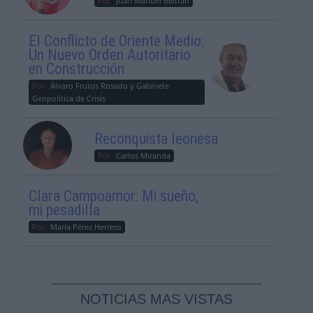
Por
Juan Manuel Beltrán
El Conflicto de Oriente Medio:
Un Nuevo Orden Autoritario
en Construcción
Por
Álvaro Frutos Rosado y Gabinete
Geopolítica de Crisis
Reconquista leonesa
Por
Carlos Miranda
Clara Campoamor: Mi sueño,
mi pesadilla
Por
María Pérez Herrero
NOTICIAS MAS VISTAS