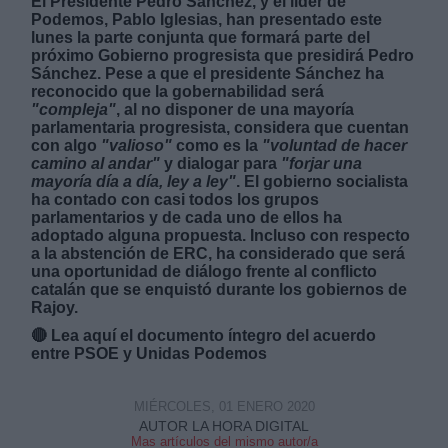
El Presidente Pedro Sánchez, y el líder de
Podemos, Pablo Iglesias, han presentado este
lunes la parte conjunta que formará parte del
próximo Gobierno progresista que presidirá Pedro
Sánchez. Pese a que el presidente Sánchez ha
reconocido que la gobernabilidad será
"compleja"
, al no disponer de una
mayoría
parlamentaria progresista, considera que cuentan
Derechos:
con algo
"valioso"
como es la
"voluntad de hacer
camino al andar"
y dialogar para
"forjar una
mayoría día a día, ley a ley"
. El gobierno socialista
link
ha contado con casi todos los grupos
Información adicional
parlamentarios y de cada uno de ellos ha
link
adoptado alguna propuesta. Incluso con respecto
a la abstención de ERC, ha considerado que será
una oportunidad de diálogo frente al conflicto
catalán que se enquistó durante los gobiernos de
Rajoy.
🔴
Lea aquí el documento íntegro del acuerdo
entre PSOE y Unidas Podemos
MIÉRCOLES, 01 ENERO 2020
AUTOR LA HORA DIGITAL
Mas artículos del mismo autor/a