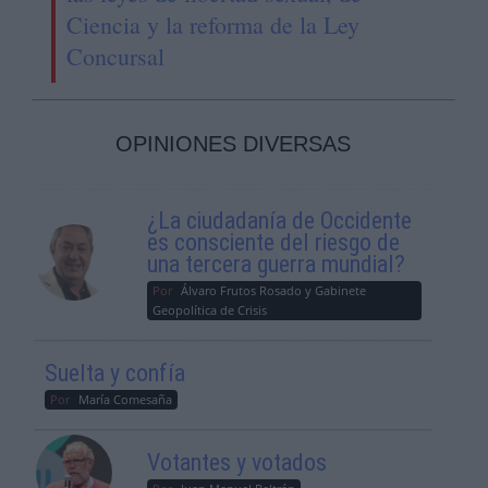
Ciencia y la reforma de la Ley
Concursal
OPINIONES DIVERSAS
¿La ciudadanía de Occidente
es consciente del riesgo de
una tercera guerra mundial?
Por
Álvaro Frutos Rosado y Gabinete
Geopolítica de Crisis
Suelta y confía
Por
María Comesaña
Votantes y votados