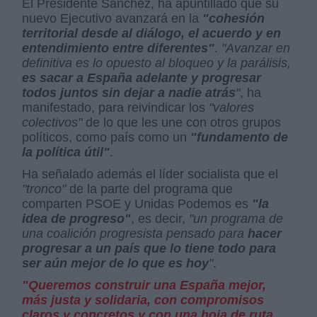
El Presidente Sánchez, ha apuntillado que su
nuevo Ejecutivo avanzará en la
"cohesión
territorial desde al diálogo, el acuerdo y en
entendimiento entre diferentes"
.
"Avanzar en
definitiva es lo opuesto al bloqueo y la parálisis,
es sacar a España adelante y progresar
todos juntos sin dejar a nadie atrás
"
, ha
manifestado, para reivindicar los
"valores
colectivos"
de lo que les une con otros grupos
políticos, como país como un
"fundamento de
la política útil"
.
Ha señalado además el líder socialista que el
"tronco"
de la parte del programa que
comparten PSOE y Unidas Podemos es
"la
idea de progreso"
, es decir,
"un programa de
una coalición progresista pensado para
hacer
progresar a un país que lo tiene todo para
ser aún mejor de lo que es hoy
"
.
"Queremos construir una España mejor,
más justa y solidaria, con compromisos
claros y concretos y con una hoja de ruta