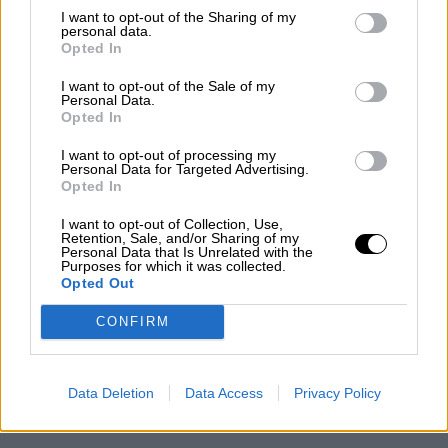
social
, que combatan en serio el cambio
I want to opt-out of the Sharing of my
personal data.
climático y de políticas feministas"
.
Opted In
Por último, ha insistido en que España tiene
que ser un
"referente de modernidad en este
I want to opt-out of the Sale of my
Personal Data.
sentido"
y que ofrezca
"seguridad a los
Opted In
sectores sociales más vulnerables como mejor
vacuna frente al crecimiento de la extrema
I want to opt-out of processing my
Personal Data for Targeted Advertising.
derecha en Europa, que es probablemente la
Opted In
mayor amenaza a las democracias europeas"
.
I want to opt-out of Collection, Use,
Retention, Sale, and/or Sharing of my
Documentos asociados a la noticia:
Personal Data that Is Unrelated with the
Programa de Gobierno de coalición entre PSOE y Unidas
Purposes for which it was collected.
Podemos.application/pdf
Opted Out
Podemos desgaste gobierno
Pedro Sánchez
CONFIRM
Pablo Iglesias
PSOE
Podemos
unidas podemos
Elecciones 10 N
Data Deletion
Data Access
Privacy Policy
Iglesias hunde a Podemos pero se hace ministro
iglesias se integra en el gobierno socialista