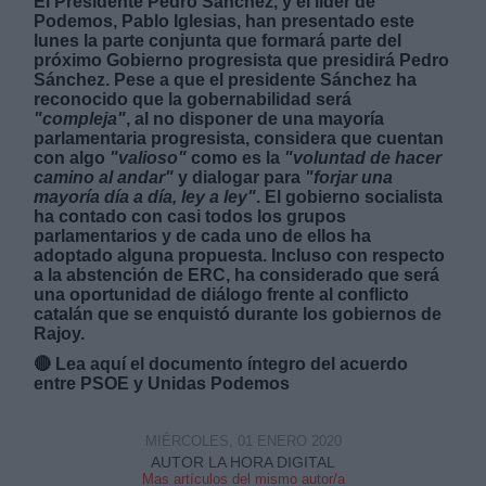
El Presidente Pedro Sánchez, y el líder de
Podemos, Pablo Iglesias, han presentado este
lunes la parte conjunta que formará parte del
próximo Gobierno progresista que presidirá Pedro
Sánchez. Pese a que el presidente Sánchez ha
reconocido que la gobernabilidad será
"compleja"
, al no disponer de una
mayoría
parlamentaria progresista, considera que cuentan
Derechos:
con algo
"valioso"
como es la
"voluntad de hacer
camino al andar"
y dialogar para
"forjar una
mayoría día a día, ley a ley"
. El gobierno socialista
link
ha contado con casi todos los grupos
Información adicional
parlamentarios y de cada uno de ellos ha
link
adoptado alguna propuesta. Incluso con respecto
a la abstención de ERC, ha considerado que será
una oportunidad de diálogo frente al conflicto
catalán que se enquistó durante los gobiernos de
Rajoy.
🔴
Lea aquí el documento íntegro del acuerdo
entre PSOE y Unidas Podemos
MIÉRCOLES, 01 ENERO 2020
AUTOR LA HORA DIGITAL
Mas artículos del mismo autor/a