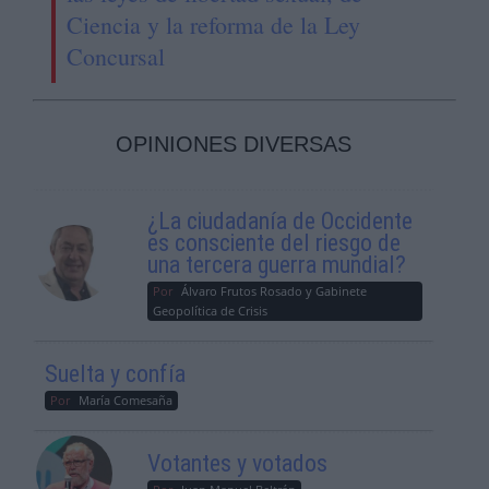
Ciencia y la reforma de la Ley
Concursal
OPINIONES DIVERSAS
¿La ciudadanía de Occidente
es consciente del riesgo de
una tercera guerra mundial?
Por
Álvaro Frutos Rosado y Gabinete
Geopolítica de Crisis
Suelta y confía
Por
María Comesaña
Votantes y votados