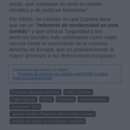
social
, que combatan en serio el cambio
climático y de políticas feministas"
.
Por último, ha insistido en que España tiene
que ser un
"referente de modernidad en este
sentido"
y que ofrezca
"seguridad a los
sectores sociales más vulnerables como mejor
vacuna frente al crecimiento de la extrema
derecha en Europa, que es probablemente la
mayor amenaza a las democracias europeas"
.
Documentos asociados a la noticia:
Programa de Gobierno de coalición entre PSOE y Unidas
Podemos.application/pdf
Podemos desgaste gobierno
Pedro Sánchez
Pablo Iglesias
PSOE
Podemos
unidas podemos
Elecciones 10 N
Iglesias hunde a Podemos pero se hace ministro
iglesias se integra en el gobierno socialista