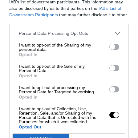
IAB’s list of downstream participants. This information may
also be disclosed by us to third parties on the
IAB’s List of
Downstream Participants
that may further disclose it to other
third parties.
Personal Data Processing Opt Outs
I want to opt-out of the Sharing of my
personal data.
'7 votos después', el micrometraje
Opted In
viral
I want to opt-out of the Sale of my
Personal Data.
Opted In
I want to opt-out of processing my
Personal Data for Targeted Advertising.
Opted In
I want to opt-out of Collection, Use,
Retention, Sale, and/or Sharing of my
Personal Data that Is Unrelated with the
Purposes for which it was collected.
Opted Out