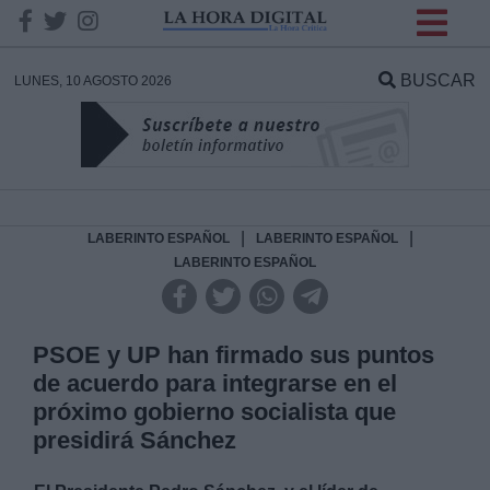
INFORMACION SOBRE LA
PROTECCIÓN DE TUS
BUSCAR
LUNES, 10 AGOSTO 2026
DATOS
Responsable:
Finalidad:
|
|
LABERINTO ESPAÑOL
LABERINTO ESPAÑOL
LABERINTO ESPAÑOL
Datos tratados:
PSOE y UP han firmado sus puntos
de acuerdo para integrarse en el
Legitimación:
próximo gobierno socialista que
presidirá Sánchez
Destinatarios: