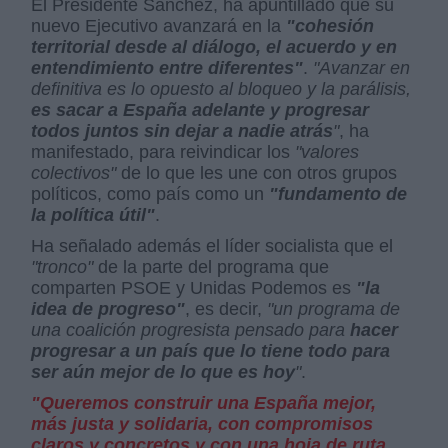
El Presidente Sánchez, ha apuntillado que su
nuevo Ejecutivo avanzará en la
"cohesión
territorial desde al diálogo, el acuerdo y en
entendimiento entre diferentes"
.
"Avanzar en
definitiva es lo opuesto al bloqueo y la parálisis,
es sacar a España adelante y progresar
todos juntos sin dejar a nadie atrás
"
, ha
manifestado, para reivindicar los
"valores
colectivos"
de lo que les une con otros grupos
políticos, como país como un
"fundamento de
la política útil"
.
Ha señalado además el líder socialista que el
"tronco"
de la parte del programa que
comparten PSOE y Unidas Podemos es
"la
idea de progreso"
, es decir,
"un programa de
una coalición progresista pensado para
hacer
progresar a un país que lo tiene todo para
ser aún mejor de lo que es hoy
"
.
"Queremos construir una España mejor,
más justa y solidaria, con compromisos
claros y concretos y con una hoja de ruta