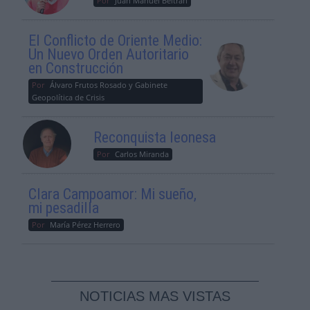
Por
Juan Manuel Beltrán
El Conflicto de Oriente Medio:
Un Nuevo Orden Autoritario
en Construcción
Por
Álvaro Frutos Rosado y Gabinete
Geopolítica de Crisis
Reconquista leonesa
Por
Carlos Miranda
Clara Campoamor: Mi sueño,
mi pesadilla
Por
María Pérez Herrero
NOTICIAS MAS VISTAS