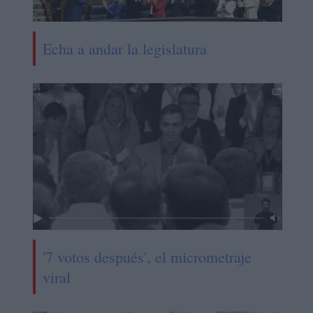
Echa a andar la legislatura
'7 votos después', el micrometraje
viral