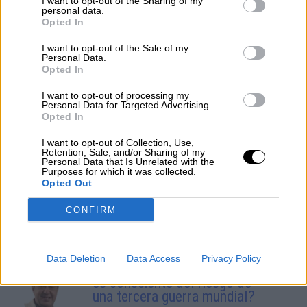
I want to opt-out of the Sharing of my
personal data.
Opted In
I want to opt-out of the Sale of my
Personal Data.
Opted In
I want to opt-out of processing my
Mª Jesús Montero pone de
Personal Data for Targeted Advertising.
Opted In
manifiesto la reconciliación entre los
socios del Gobierno tras el Debate
I want to opt-out of Collection, Use,
Retention, Sale, and/or Sharing of my
sobre el estado de la nación
Personal Data that Is Unrelated with the
Purposes for which it was collected.
Opted Out
CONFIRM
OPINIONES DIVERSAS
Data Deletion
Data Access
Privacy Policy
¿La ciudadanía de Occidente
es consciente del riesgo de
una tercera guerra mundial?