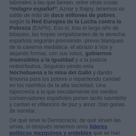
laborales a las que llaman, entre otras cosas
“milagro español”
, Aznar y Rajoy, tenemos un
saldo de más de
doce millones de pobres
,
según la
Red Europea de la Lucha contra la
Pobreza
(EAPN). Eso sí, tras el largo año de
bloqueo, las tropas simpatizantes de la derecha
española seguirán premiando -previo blanqueo
de la caverna mediática- el abrazo a Vox y
dejando formar, con sus votos,
gobiernos
insensibles a la igualdad
y a la justicia
redistributiva. Seguirán yendo esta
Nochebuena a la misa del Gallo
y dando
limosna para los pobres o repartiendo caridad
en los rastrillos de la alta sociedad. Una
hipocresía a la que secularmente los medios
conservadores españoles ponen lacito navideño
y cantan el villancico de paz y amor. Dan ganas
de vomitar.
De qué sirve la Democracia, de qué sirven las
urnas, si después tenemos unos
líderes
políticos mezquinos y endebles
que se han