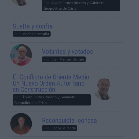
Por
Álvaro Frutos Rosado y Gabinete
Geopolítica de Crisis
Suelta y confía
Por
María Comesaña
Votantes y votados
Por
Juan Manuel Beltrán
El Conflicto de Oriente Medio:
Un Nuevo Orden Autoritario
en Construcción
Por
Álvaro Frutos Rosado y Gabinete
Geopolítica de Crisis
Reconquista leonesa
Por
Carlos Miranda