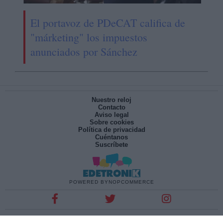
El portavoz de PDeCAT califica de
"márketing" los impuestos
anunciados por Sánchez
Nuestro reloj
Contacto
Aviso legal
Sobre cookies
Política de privacidad
Cuéntanos
Suscríbete
POWERED BY
NOPCOMMERCE