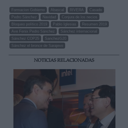
Formacion Gobierno
Abascal
RIVERA
Casado
Pedro Sánchez
Navidad
Conjura de los necios
Bloqueo político 2019
Pablo Iglesias
Resumen 2019
Ave Fenix Pedro Sánchez
Sánchez internacional
Sánchez COP25
SanchezG20
Sánchez el bronce de Sarajevo
NOTICIAS RELACIONADAS