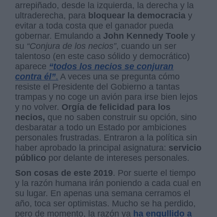
arrepiñado, desde la izquierda, la derecha y la
ultraderecha, para
bloquear la democracia
y
evitar a toda costa que el ganador pueda
gobernar. Emulando a
John Kennedy Toole
y
su
“Conjura de los necios”
, cuando un ser
talentoso (en este caso sólido y democrático)
aparece
“todos los necios se conjuran
contra él”
.
A veces una se pregunta cómo
resiste el Presidente del Gobierno a tantas
trampas y no coge un avión para irse bien lejos
y no volver.
Orgía de felicidad para los
necios,
que no saben construir su opción, sino
desbaratar a todo un Estado por ambiciones
personales frustradas. Entraron a la política sin
haber aprobado la principal asignatura:
servicio
público
por delante de intereses personales.
Son cosas de este 2019
. Por suerte el tiempo
y la razón humana irán poniendo a cada cual en
su lugar. En apenas una semana cerramos el
año, toca ser optimistas. Mucho se ha perdido,
pero de momento, la razón ya
ha engullido a