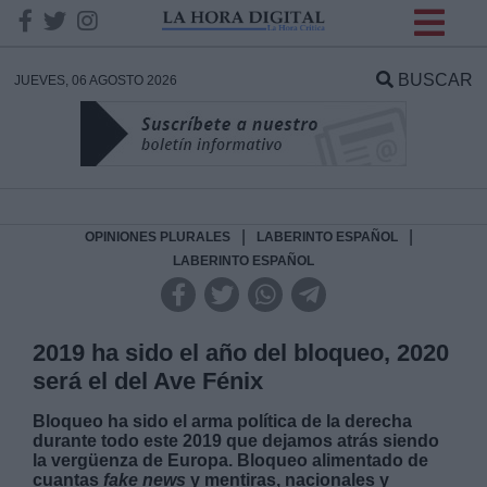
INFORMACION SOBRE LA
PROTECCIÓN DE TUS
BUSCAR
JUEVES, 06 AGOSTO 2026
DATOS
Responsable:
Finalidad:
|
|
OPINIONES PLURALES
LABERINTO ESPAÑOL
LABERINTO ESPAÑOL
Datos tratados:
2019 ha sido el año del bloqueo, 2020
será el del Ave Fénix
Legitimación:
Bloqueo ha sido el arma política de la derecha
durante todo este 2019 que dejamos atrás siendo
Destinatarios:
la vergüenza de Europa. Bloqueo alimentado de
cuantas
fake news
y mentiras, nacionales y