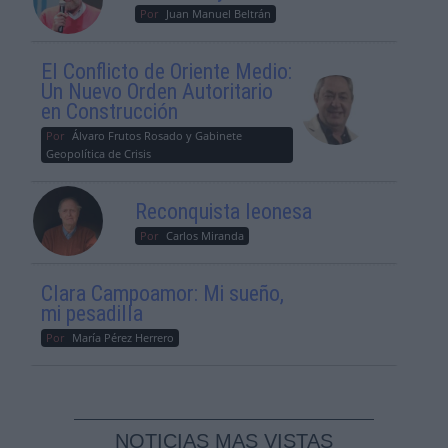
Por
Juan Manuel Beltrán
El Conflicto de Oriente Medio:
Un Nuevo Orden Autoritario
en Construcción
Por
Álvaro Frutos Rosado y Gabinete
Geopolítica de Crisis
Reconquista leonesa
Por
Carlos Miranda
Clara Campoamor: Mi sueño,
mi pesadilla
Por
María Pérez Herrero
NOTICIAS MAS VISTAS