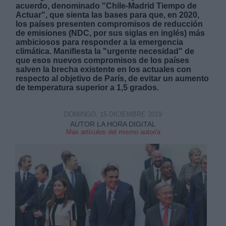
acuerdo, denominado "Chile-Madrid Tiempo de
Actuar", que sienta las bases para que, en 2020,
los países presenten compromisos de reducción
de emisiones (NDC, por sus siglas en inglés) más
ambiciosos para responder a la emergencia
climática. Manifiesta la "urgente necesidad" de
que esos nuevos compromisos de los países
Derechos:
salven la brecha existente en los actuales con
respecto al objetivo de París, de evitar un aumento
de temperatura superior a 1,5 grados.
link
Información adicional
DOMINGO, 15 DICIEMBRE 2019
link
AUTOR LA HORA DIGITAL
Mas artículos del mismo autor/a