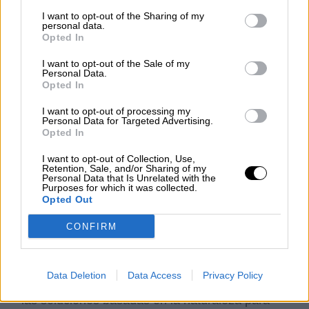
equidad.
I want to opt-out of the Sharing of my
personal data.
El texto recoge el "imperativo" de que la
Opted In
transición hacia un mundo libre de emisiones
debe ser justa, e impulsar la creación de
I want to opt-out of the Sale of my
empleo decente y de calidad.
Personal Data.
Opted In
"No puede haber políticas de descarbonización
sin justicia climática, sin justicia entre
I want to opt-out of processing my
Personal Data for Targeted Advertising.
generaciones, y sin justicia dentro de la misma
Opted In
generación: mujeres y niñas, trabajadores y
consumidores vulnerables o personas que viven
I want to opt-out of Collection, Use,
en lugares que se verán muy impactados por el
Retention, Sale, and/or Sharing of my
Personal Data that Is Unrelated with the
calentamiento", ha señalado.
Purposes for which it was collected.
Opted Out
Océanos y usos del suelo
Como respuesta a los informes especiales del
CONFIRM
IPCC publicados durante 2019, la Convención
de Clima celebrará un diálogo de océanos y
otro sobre usos del suelo una sesión de junio
Data Deletion
Data Access
Privacy Policy
de 2020. El texto subraya también el papel de
las soluciones basadas en la naturaleza para