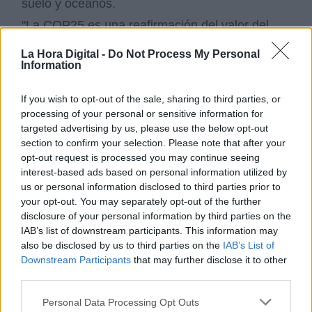
suelo y océanos.
"La COP25 es una reafirmación del valor del
multilateralismo y de la cooperación
internacional para resolver un desafío global
La Hora Digital -
Do Not Process My Personal
Information
como el cambio climático", ha señalado la
ministra. "Aún en contextos globales complejos,
la COP25 no ha dejado caer la agenda
If you wish to opt-out of the sale, sharing to third parties, or
climática en un momento fundamental para la
processing of your personal or sensitive information for
implementación del Acuerdo de París. Al
targeted advertising by us, please use the below opt-out
contrario, ha hecho exhibición de un
section to confirm your selection. Please note that after your
multilateralismo activista", ha agregado.
opt-out request is processed you may continue seeing
interest-based ads based on personal information utilized by
La dimensión social, protagonista
us or personal information disclosed to third parties prior to
your opt-out. You may separately opt-out of the further
La dimensión social de la agenda climática ha
disclosure of your personal information by third parties on the
tenido por primera vez un papel protagonista en
IAB’s list of downstream participants. This information may
esta COP25. Las discusiones en Madrid han
also be disclosed by us to third parties on the
IAB’s List of
reflejado que en el centro de la respuesta a la
Downstream Participants
that may further disclose it to other
crisis climática deben estar las personas, sus
third parties.
preocupaciones y su futuro. Y que afrontar este
desafío es también avanzar hacia un modelo de
Personal Data Processing Opt Outs
prosperidad basado en la inclusión y en la