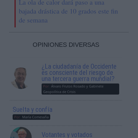
La ola de calor dará paso a una
bajada drástica de 10 grados este fin
de semana
OPINIONES DIVERSAS
¿La ciudadanía de Occidente
es consciente del riesgo de
una tercera guerra mundial?
Por
Álvaro Frutos Rosado y Gabinete
Geopolítica de Crisis
Suelta y confía
Por
María Comesaña
Votantes y votados