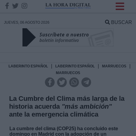
INFORMACION SOBRE LA
PROTECCIÓN DE TUS
BUSCAR
JUEVES, 06 AGOSTO 2026
DATOS
Responsable:
Finalidad:
|
|
|
LABERINTO ESPAÑOL
LABERINTO ESPAÑOL
MARRUECOS
MARRUECOS
Datos tratados:
La Cumbre del Clima más larga de la
historia acuerda
"más ambición"
Legitimación:
ante la emergencia climática
Destinatarios:
La cumbre del clima (COP25) ha concluido este
domingo en Madrid con la adopción de un