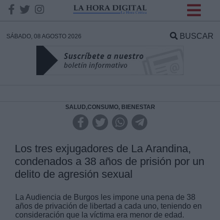
INFORMACION SOBRE LA
PROTECCIÓN DE TUS
BUSCAR
SÁBADO, 08 AGOSTO 2026
DATOS
Responsable:
Finalidad:
SALUD,CONSUMO, BIENESTAR
Datos tratados:
Los tres exjugadores de La Arandina,
condenados a 38 años de prisión por un
delito de agresión sexual
Legitimación:
La Audiencia de Burgos les impone una pena de 38
Destinatarios:
años de privación de libertad a cada uno, teniendo en
consideración que la víctima era menor de edad.