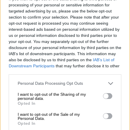
en la economía del bienestar.
processing of your personal or sensitive information for
targeted advertising by us, please use the below opt-out
section to confirm your selection. Please note that after your
MARTES, 10 DICIEMBRE 2019
AUTOR MANUEL FERRARI
opt-out request is processed you may continue seeing
Mas artículos del mismo autor/a
interest-based ads based on personal information utilized by
us or personal information disclosed to third parties prior to
your opt-out. You may separately opt-out of the further
disclosure of your personal information by third parties on the
IAB’s list of downstream participants. This information may
also be disclosed by us to third parties on the
IAB’s List of
Downstream Participants
that may further disclose it to other
third parties.
Personal Data Processing Opt Outs
I want to opt-out of the Sharing of my
personal data.
Opted In
I want to opt-out of the Sale of my
Personal Data.
Opted In