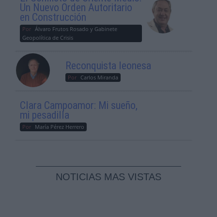
Un Nuevo Orden Autoritario
en Construcción
Por
Álvaro Frutos Rosado y Gabinete
Geopolítica de Crisis
Reconquista leonesa
Por
Carlos Miranda
Clara Campoamor: Mi sueño,
mi pesadilla
Por
María Pérez Herrero
NOTICIAS MAS VISTAS