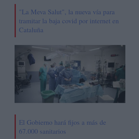
"La Meva Salut", la nueva vía para
tramitar la baja covid por internet en
Cataluña
El Gobierno hará fijos a más de
67.000 sanitarios