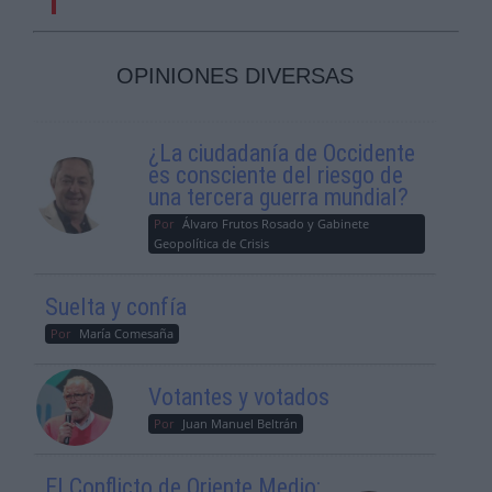
OPINIONES DIVERSAS
¿La ciudadanía de Occidente
es consciente del riesgo de
una tercera guerra mundial?
Por
Álvaro Frutos Rosado y Gabinete
Geopolítica de Crisis
Suelta y confía
Por
María Comesaña
Votantes y votados
Por
Juan Manuel Beltrán
El Conflicto de Oriente Medio: