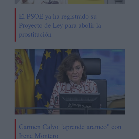
El PSOE ya ha registrado su
Proyecto de Ley para abolir la
prostitución
Carmen Calvo "aprende arameo" con
Irene Montero