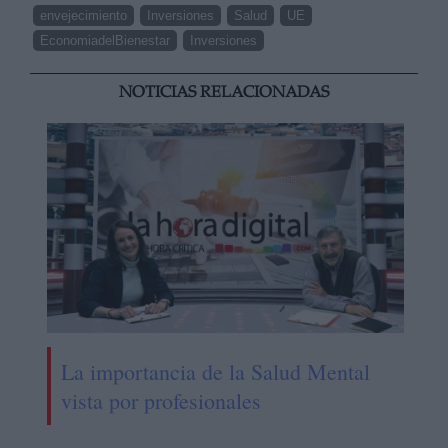
envejecimiento
Inversiones
Salud
UE
EconomiadelBienestar
Inversiones
NOTICIAS RELACIONADAS
La importancia de la Salud Mental
vista por profesionales