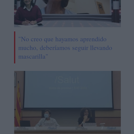
"No creo que hayamos aprendido
mucho, deberíamos seguir llevando
mascarilla"