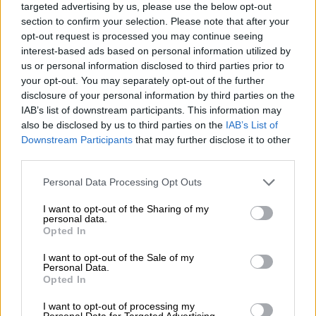
targeted advertising by us, please use the below opt-out
Reconquista leonesa
section to confirm your selection. Please note that after your
Por
Carlos Miranda
opt-out request is processed you may continue seeing
interest-based ads based on personal information utilized by
us or personal information disclosed to third parties prior to
Clara Campoamor: Mi sueño,
your opt-out. You may separately opt-out of the further
mi pesadilla
disclosure of your personal information by third parties on the
Por
María Pérez Herrero
IAB’s list of downstream participants. This information may
also be disclosed by us to third parties on the
IAB’s List of
Downstream Participants
that may further disclose it to other
third parties.
NOTICIAS MAS VISTAS
Personal Data Processing Opt Outs
I want to opt-out of the Sharing of my
personal data.
Opted In
|
I want to opt-out of the Sale of my
LOCO MUNDO
MARRUECOS
Personal Data.
Opted In
I want to opt-out of processing my
Personal Data for Targeted Advertising.