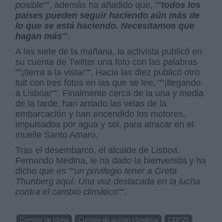
posible
"", además ha añadido que, ""
todos los
países pueden seguir haciendo aún más de
lo que se está haciendo. Necesitamos que
hagan más
"".
A las siete de la mañana, la activista publicó en
su cuenta de Twitter una foto con las palabras
""¡tierra a la vista!"". Hacia las diez publicó otro
tuit con tres fotos en las que se lee, ""¡llegando
a Lisboa!"". Finalmente cerca de la una y media
de la tarde, han arriado las velas de la
embarcación y han encendido los motores,
impulsados por agua y sol, para atracar en el
muelle Santo Amaro.
Tras el desembarco, el alcalde de Lisboa,
Fernando Medina, le ha dado la bienvenida y ha
dicho que es ""
un privilegio tener a Greta
Thunberg aquí. Una voz destacada en la lucha
contra el cambio climático
"".
Cumbre de clima
Cumbre de acción climática
COP25