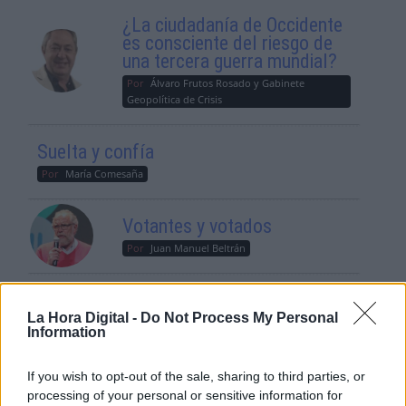
¿La ciudadanía de Occidente
es consciente del riesgo de
una tercera guerra mundial?
Por
Álvaro Frutos Rosado y Gabinete
Geopolítica de Crisis
Suelta y confía
Por
María Comesaña
Votantes y votados
Por
Juan Manuel Beltrán
El Conflicto de Oriente Medio:
Un Nuevo Orden Autoritario
La Hora Digital -
Do Not Process My Personal
Information
en Construcción
Por
Álvaro Frutos Rosado y Gabinete
Geopolítica de Crisis
If you wish to opt-out of the sale, sharing to third parties, or
processing of your personal or sensitive information for