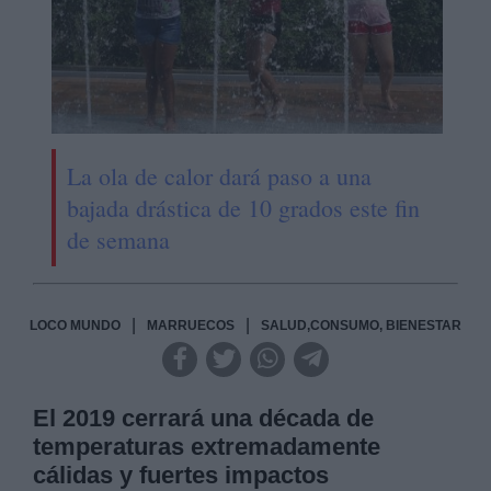
La ola de calor dará paso a una
bajada drástica de 10 grados este fin
de semana
|
|
LOCO MUNDO
MARRUECOS
SALUD,CONSUMO, BIENESTAR
El 2019 cerrará una década de
temperaturas extremadamente
cálidas y fuertes impactos