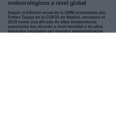
meteorológicos a nivel global
Según el informe anual de la OMM presentado por
Petteri Taalas en la COP25 de Madrid, cerramos el
2019 como una década de altas temperaturas
superando los récords a nivel mundial y de altos
impactos causados por eventos meteorológicos
extremos. Taalas en su intervención ha advertido
de los efectos ""
devastadores
"" y señala que 2019
ha sido uno de los 3 años más calidos de la
historia donde la temperatura del globo ha
aumentado 1,1ºC. El nivel del mar también observa
una aceleración del ritmo de subida a causa del
derretimiento de los grandes bloques de hielo en
Groenlandia y la Antártida. Es por eso que, el
secretario general de la OMM, ha advertido que
""
el cambio climático está provocando efectos
devastadores"
"
MARTES, 03 DICIEMBRE 2019
AUTOR MIRIAM ROSCO
Mas artículos del mismo autor/a