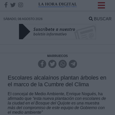
INFORMACION SOBRE LA
PROTECCIÓN DE TUS
BUSCAR
SÁBADO, 08 AGOSTO 2026
DATOS
Responsable:
Finalidad:
MARRUECOS
Datos tratados:
Escolares alcalaínos plantan árboles en
el marco de la Cumbre del Clima
Legitimación:
El concejal de Medio Ambiente, Enrique Nogués, ha
afirmado que
“esta nueva plantación con escolares de
la ciudad en
el Bosque del Quijote es una muestra
Destinatarios:
más del compromiso de este equipo de Gobierno con
el medio ambiente
”