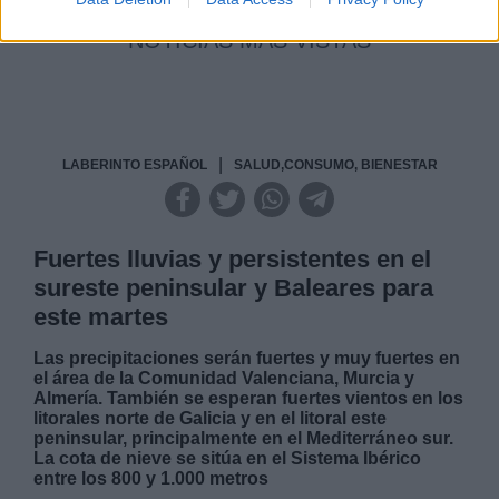
NOTICIAS MAS VISTAS
|
LABERINTO ESPAÑOL
SALUD,CONSUMO, BIENESTAR
Fuertes lluvias y persistentes en el
sureste peninsular y Baleares para
este martes
Las precipitaciones serán fuertes y muy fuertes en
el área de la Comunidad Valenciana, Murcia y
Almería. También se esperan fuertes vientos en los
litorales norte de Galicia y en el litoral este
peninsular, principalmente en el Mediterráneo sur.
La cota de nieve se sitúa en el Sistema Ibérico
entre los 800 y 1.000 metros