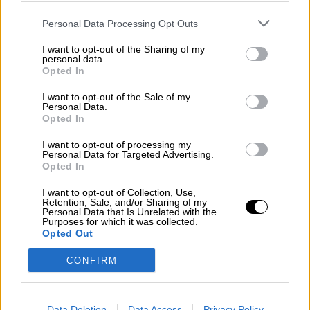
Votantes y votados
Personal Data Processing Opt Outs
Por
Juan Manuel Beltrán
I want to opt-out of the Sharing of my
personal data.
Opted In
El Conflicto de Oriente Medio:
Un Nuevo Orden Autoritario
I want to opt-out of the Sale of my
en Construcción
Personal Data.
Opted In
Por
Álvaro Frutos Rosado y Gabinete
Geopolítica de Crisis
I want to opt-out of processing my
Personal Data for Targeted Advertising.
Opted In
Reconquista leonesa
I want to opt-out of Collection, Use,
Por
Carlos Miranda
Retention, Sale, and/or Sharing of my
Personal Data that Is Unrelated with the
Purposes for which it was collected.
Clara Campoamor: Mi sueño,
Opted Out
mi pesadilla
CONFIRM
Por
María Pérez Herrero
Data Deletion
Data Access
Privacy Policy