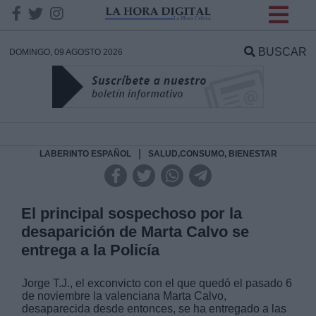
INFORMACION SOBRE LA
PROTECCIÓN DE TUS
BUSCAR
DOMINGO, 09 AGOSTO 2026
DATOS
Responsable:
Finalidad:
|
LABERINTO ESPAÑOL
SALUD,CONSUMO, BIENESTAR
Datos tratados:
El principal sospechoso por la
desaparición de Marta Calvo se
entrega a la Policía
Legitimación:
Jorge T.J., el exconvicto con el que quedó el pasado 6
Destinatarios:
de noviembre la valenciana Marta Calvo,
desaparecida desde entonces, se ha entregado a las