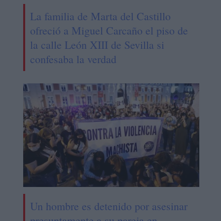
La familia de Marta del Castillo
ofreció a Miguel Carcaño el piso de
la calle León XIII de Sevilla si
confesaba la verdad
Un hombre es detenido por asesinar
presuntamente a su pareja en