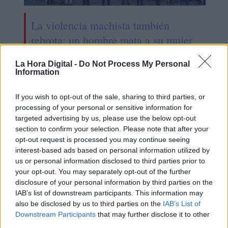
La violencia machista también
rebrota: un hombre mata a su mujer
y a dos de sus hijos en Úbeda
La Hora Digital -
Do Not Process My Personal
Information
OPINIONES DIVERSAS
If you wish to opt-out of the sale, sharing to third parties, or
processing of your personal or sensitive information for
targeted advertising by us, please use the below opt-out
section to confirm your selection. Please note that after your
¿La ciudadanía de Occidente
opt-out request is processed you may continue seeing
es consciente del riesgo de
una tercera guerra mundial?
interest-based ads based on personal information utilized by
us or personal information disclosed to third parties prior to
Por
Álvaro Frutos Rosado y Gabinete
your opt-out. You may separately opt-out of the further
Geopolítica de Crisis
disclosure of your personal information by third parties on the
IAB’s list of downstream participants. This information may
Suelta y confía
also be disclosed by us to third parties on the
IAB’s List of
Downstream Participants
that may further disclose it to other
Por
María Comesaña
third parties.