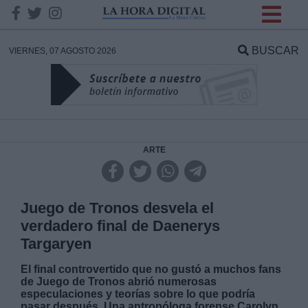
INFORMACION SOBRE LA
PROTECCIÓN DE TUS
BUSCAR
VIERNES, 07 AGOSTO 2026
DATOS
Responsable:
Finalidad:
ARTE
Datos tratados:
Juego de Tronos desvela el
verdadero final de Daenerys
Targaryen
Legitimación:
El final controvertido que no gustó a muchos fans
de Juego de Tronos abrió numerosas
Destinatarios:
especulaciones y teorías sobre lo que podría
pasar después. Una antropóloga forense Carolyn