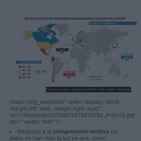
HAZ CLICK EN LA IMAGEN PARA VERLA MÁS GRANDE
class="img_ampliable" style="display: block;
margin-left: auto; margin-right: auto;"
src="/fotos/editor/23950/1575378753_PISA18.jpg"
alt="" width="640" />
Respecto a la
comprensión lectora
los
datos no han visto la luz ya que, como