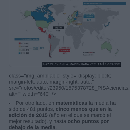
HAZ CLICK EN LA IMAGEN PARA VERLA MÁS GRANDE
class="img_ampliable" style="display: block;
margin-left: auto; margin-right: auto;"
src="/fotos/editor/23950/1575378728_PISAciencias.
alt="" width="640" />
Por otro lado, en
matemáticas
la media ha
sido de 481 puntos,
cinco menos que en la
edición de 2015
(año en el que se marcó el
mejor resultado), y hasta
ocho puntos por
debajo de la media
.