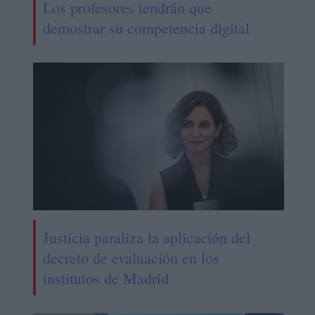
Los profesores tendrán que
demostrar su competencia digital
Justicia paraliza la aplicación del
decreto de evaluación en los
institutos de Madrid