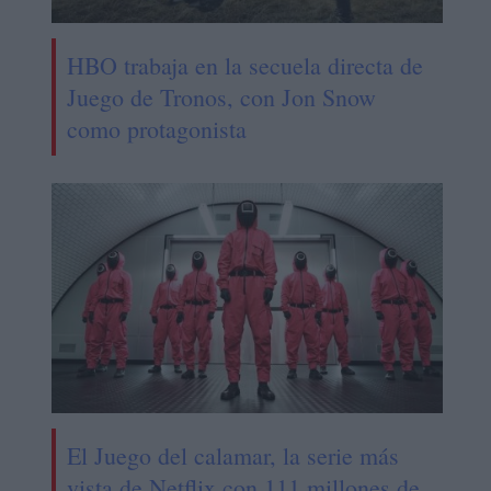
HBO trabaja en la secuela directa de
Juego de Tronos, con Jon Snow
como protagonista
El Juego del calamar, la serie más
vista de Netflix con 111 millones de