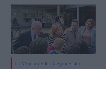
La Ministra Pilar Alegría visita
Arnedo, referente en La Rioja en la
acogida de estudiantes ucranianos
Nuestro reloj
Contacto