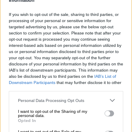
Information
Un Nuevo Orden Autoritario
en Construcción
If you wish to opt-out of the sale, sharing to third parties, or
Por
Álvaro Frutos Rosado y Gabinete
processing of your personal or sensitive information for
Geopolítica de Crisis
targeted advertising by us, please use the below opt-out
section to confirm your selection. Please note that after your
Reconquista leonesa
opt-out request is processed you may continue seeing
interest-based ads based on personal information utilized by
Por
Carlos Miranda
us or personal information disclosed to third parties prior to
your opt-out. You may separately opt-out of the further
Clara Campoamor: Mi sueño,
disclosure of your personal information by third parties on the
mi pesadilla
IAB’s list of downstream participants. This information may
Por
María Pérez Herrero
also be disclosed by us to third parties on the
IAB’s List of
Downstream Participants
that may further disclose it to other
third parties.
Personal Data Processing Opt Outs
NOTICIAS MAS VISTAS
I want to opt-out of the Sharing of my
personal data.
Opted In
I want to opt-out of the Sale of my