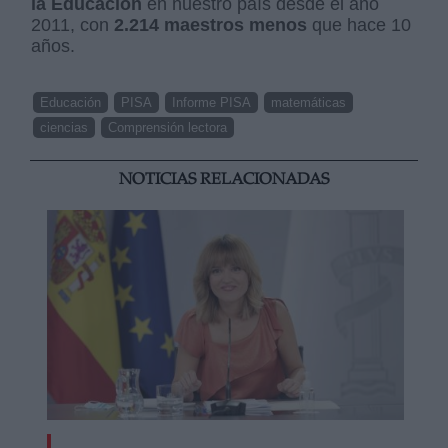
la Educación
en nuestro país desde el año
2011, con
2.214 maestros menos
que hace 10
años.
Educación
PISA
Informe PISA
matemáticas
ciencias
Comprensión lectora
NOTICIAS RELACIONADAS