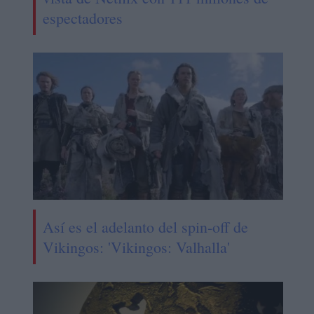
espectadores
Así es el adelanto del spin-off de
Vikingos: 'Vikingos: Valhalla'