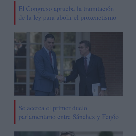
El Congreso aprueba la tramitación
de la ley para abolir el proxenetismo
Se acerca el primer duelo
parlamentario entre Sánchez y Feijóo