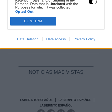
Retention, Sale, and/or Sharing of my
Geopolítica de Crisis
Personal Data that Is Unrelated with the
Purposes for which it was collected.
Opted Out
Reconquista leonesa
Por
Carlos Miranda
CONFIRM
Clara Campoamor: Mi sueño,
Data Deletion
Data Access
Privacy Policy
mi pesadilla
Por
María Pérez Herrero
NOTICIAS MAS VISTAS
|
|
LABERINTO ESPAÑOL
LABERINTO ESPAÑOL
LABERINTO ESPAÑOL