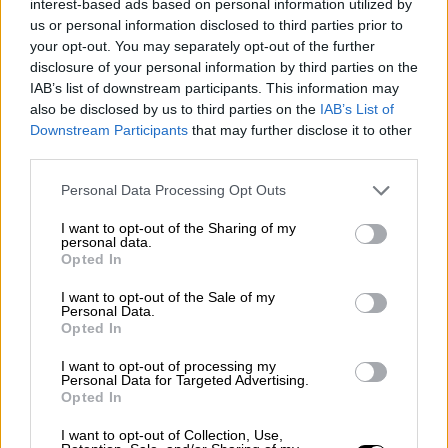
interest-based ads based on personal information utilized by
us or personal information disclosed to third parties prior to
your opt-out. You may separately opt-out of the further
¿La ciudadanía de Occidente
disclosure of your personal information by third parties on the
es consciente del riesgo de
IAB’s list of downstream participants. This information may
una tercera guerra mundial?
also be disclosed by us to third parties on the
IAB’s List of
Por
Álvaro Frutos Rosado y Gabinete
Downstream Participants
that may further disclose it to other
Geopolítica de Crisis
third parties.
Personal Data Processing Opt Outs
Suelta y confía
Por
María Comesaña
I want to opt-out of the Sharing of my
personal data.
Opted In
Votantes y votados
I want to opt-out of the Sale of my
Por
Juan Manuel Beltrán
Personal Data.
Opted In
El Conflicto de Oriente Medio:
I want to opt-out of processing my
Personal Data for Targeted Advertising.
Un Nuevo Orden Autoritario
Opted In
en Construcción
Por
Álvaro Frutos Rosado y Gabinete
I want to opt-out of Collection, Use,