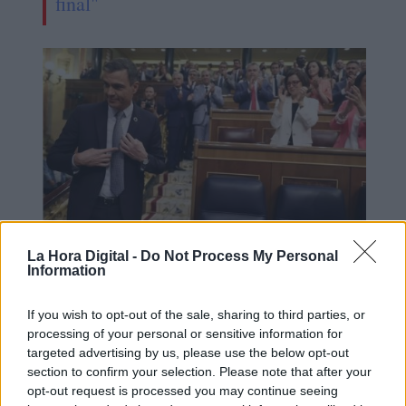
final"
La Hora Digital -
Do Not Process My Personal
Sánchez anuncia una ampliación de
Information
100 euros para los estudiantes que
If you wish to opt-out of the sale, sharing to third parties, or
ostentan becas
processing of your personal or sensitive information for
targeted advertising by us, please use the below opt-out
section to confirm your selection. Please note that after your
opt-out request is processed you may continue seeing
OPINIONES DIVERSAS