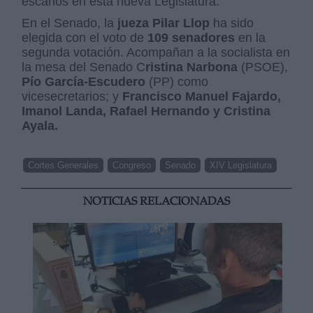
escaños en esta nueva Legislatura.
En el Senado, la
jueza Pilar Llop
ha sido
elegida con el voto de
109 senadores
en la
segunda votación. Acompañan a la socialista en
la mesa del Senado C
ristina Narbona
(PSOE),
Pío García-Escudero
(PP) como
vicesecretarios; y
Francisco Manuel Fajardo,
Imanol Landa, Rafael Hernando y Cristina
Ayala.
Cortes Generales
Congreso
Senado
XIV Legislatura
NOTICIAS RELACIONADAS