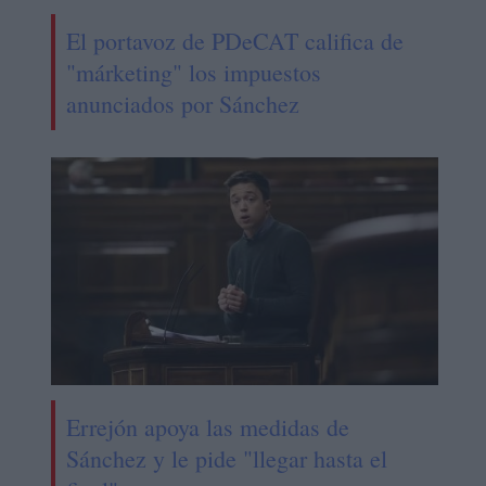
El portavoz de PDeCAT califica de
"márketing" los impuestos
anunciados por Sánchez
Errejón apoya las medidas de
Sánchez y le pide "llegar hasta el