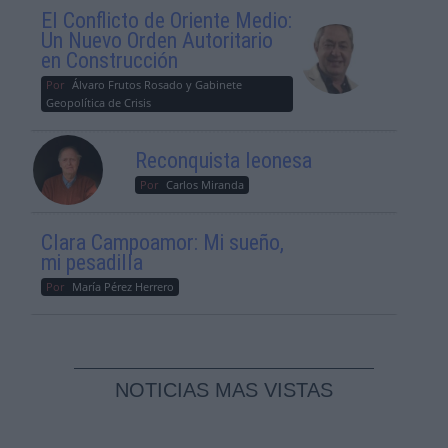
El Conflicto de Oriente Medio:
Un Nuevo Orden Autoritario
en Construcción
Por
Álvaro Frutos Rosado y Gabinete
Geopolítica de Crisis
Reconquista leonesa
Por
Carlos Miranda
Clara Campoamor: Mi sueño,
mi pesadilla
Por
María Pérez Herrero
NOTICIAS MAS VISTAS