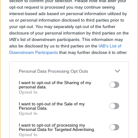
section to confirm your selection. Please note that after your
sus compromisos. En la inauguración oficial, el
opt-out request is processed you may continue seeing
ministro del Clima de Polonia y presidente de la
interest-based ads based on personal information utilized by
COP24, Michal Kurtyka, ha realizado el traspaso de
us or personal information disclosed to third parties prior to
la presidencia a la ministra de Medio Ambiente de
Chile, Carolina Schmidt Zaldívar.
your opt-out. You may separately opt-out of the further
disclosure of your personal information by third parties on the
IAB’s list of downstream participants. This information may
LUNES, 02 DICIEMBRE 2019
also be disclosed by us to third parties on the
IAB’s List of
AUTOR JOSE LUIS MARTÍN
Downstream Participants
that may further disclose it to other
Mas artículos del mismo autor/a
third parties.
Personal Data Processing Opt Outs
I want to opt-out of the Sharing of my
personal data.
Opted In
I want to opt-out of the Sale of my
Personal Data.
Opted In
I want to opt-out of processing my
Personal Data for Targeted Advertising.
Opted In