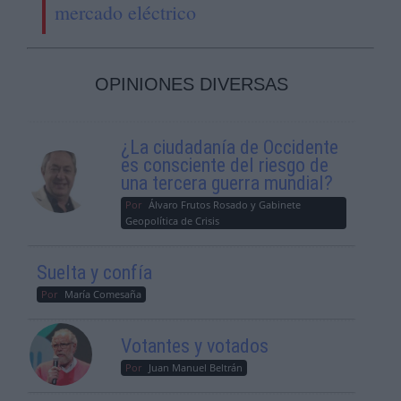
mercado eléctrico
OPINIONES DIVERSAS
¿La ciudadanía de Occidente
es consciente del riesgo de
una tercera guerra mundial?
Por
Álvaro Frutos Rosado y Gabinete
Geopolítica de Crisis
Suelta y confía
Por
María Comesaña
Votantes y votados
Por
Juan Manuel Beltrán