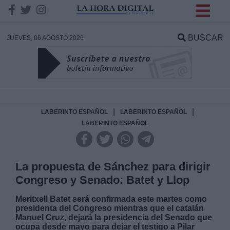
INFORMACION SOBRE LA
PROTECCIÓN DE TUS
BUSCAR
JUEVES, 06 AGOSTO 2026
DATOS
Responsable:
Finalidad:
|
|
LABERINTO ESPAÑOL
LABERINTO ESPAÑOL
LABERINTO ESPAÑOL
Datos tratados:
La propuesta de Sánchez para dirigir
Congreso y Senado: Batet y Llop
Legitimación:
Meritxell Batet será confirmada este martes como
presidenta del Congreso mientras que el catalán
Destinatarios:
Manuel Cruz, dejará la presidencia del Senado que
ocupa desde mayo para dejar el testigo a Pilar