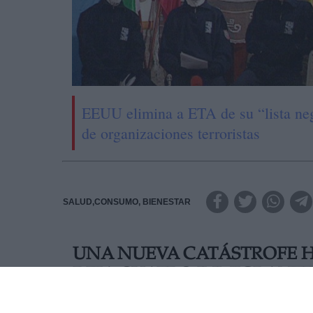
EEUU elimina a ETA de su “lista ne
de organizaciones terroristas
SALUD,CONSUMO, BIENESTAR
UNA NUEVA CATÁSTROFE 
DEJA CUATRO INMIGRANTE