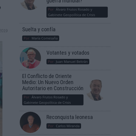
guerra mundial?
e
Por
Álvaro Frutos Rosado y
Gabinete Geopolítica de Crisis
Suelta y confía
2019
Por
María Comesaña
Votantes y votados
Por
Juan Manuel Beltrán
El Conflicto de Oriente
Medio: Un Nuevo Orden
Autoritario en Construcción
Por
Álvaro Frutos Rosado y
Gabinete Geopolítica de Crisis
Reconquista leonesa
Por
Carlos Miranda