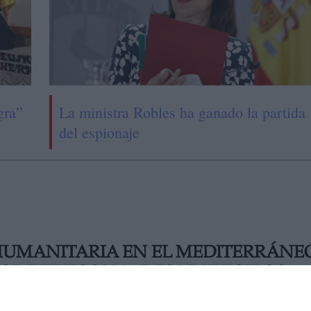
gra”
La ministra Robles ha ganado la partida
del espionaje
HUMANITARIA EN EL MEDITERRÁNE
S MUERTOS Y 16 DESAPARECIDOS