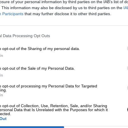
losure of your personal information by third parties on the IAB’s list of
stigo de la cartera de Exteriores
hasta que haya
. This information may also be disclosed by us to third parties on the
IA
 Borrell
a Bruselas
, donde este domingo
asumir
Participants
that may further disclose it to other third parties.
diplomacia europea
.
a los cooperantes españoles que trabajan
riesgo es inminente y es una situación que
l Data Processing Opt Outs
o opt-out of the Sharing of my personal data.
bitual para el turismo español
, sí lo es para los
In
 vacaciones o para temporadas más largas los ya
 los campamentos saharauis de Tinduf
, donde
o opt-out of the Sale of my Personal Data.
, organizados en colaboración con administracione
In
idades.
to opt-out of processing my Personal Data for Targeted
i
, donde la semana arrancó con
la muerte de 13
ing.
dental entre dos helicópteros
durante una
In
tas
.
o opt-out of Collection, Use, Retention, Sale, and/or Sharing
ersonal Data that Is Unrelated with the Purposes for which it
lected.
isterio de Exteriores
Exteriores
Sáhara
Estado Islámico
Tinduf
Out