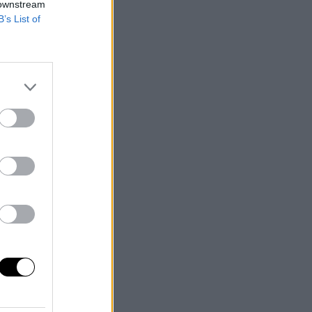
 downstream
B’s List of
á
s