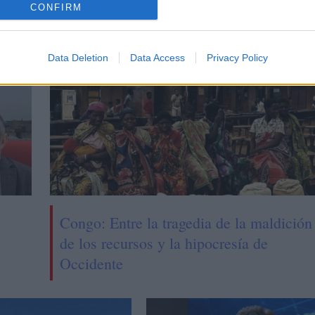
CONFIRM
CIAS RELACIONADAS
Data Deletion
Data Access
Privacy Policy
Congo: Entre la tragedia de la maldición
de los recursos y la hipocresía de
Occidente