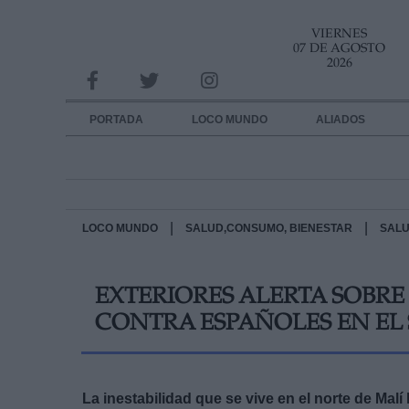
VIERNES
INFORMACION SOBRE LA PROTECCIÓN DE TUS DATOS
07 DE AGOSTO
2026
Responsable:
Finalidad:
PORTADA
LOCO MUNDO
ALIADOS
Datos tratados:
Legitimación:
Destinatarios:
|
|
LOCO MUNDO
SALUD,CONSUMO, BIENESTAR
SALU
Derechos:
EXTERIORES ALERTA SOBRE
link
CONTRA ESPAÑOLES EN EL
Información adicional
link
La inestabilidad que se vive en el norte de Malí