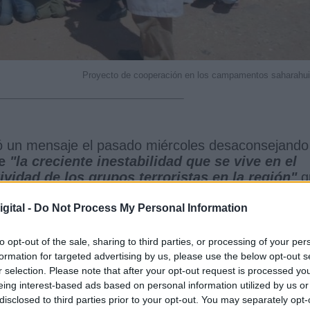
Proyecto de cooperación en los campamentos saharahu
nzó un mensaje el pasado miércoles desaconsejando
te
"la creciente inestabilidad que se vive en el
ividad de los grupos terroristas en la región"
q
ad en la zona"
.
gital -
Do Not Process My Personal Information
sa este jueves, ya que
existe un riesgo real de q
danos españoles en Tinduf
,
Argelia
.
to opt-out of the sale, sharing to third parties, or processing of your per
tada por Servicios de Inteligencia extranjeros
formation for targeted advertising by us, please use the below opt-out s
tentado es inminente contra ciudadanos españoles
r selection. Please note that after your opt-out request is processed y
, ha alertado la ministra de Defensa,
Margarita
eing interest-based ads based on personal information utilized by us or
disclosed to third parties prior to your opt-out. You may separately opt-
 Ser.