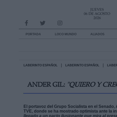
JUEVES
INFORMACION SOBRE LA PROTECCIÓN DE TUS DATOS
06 DE AGOSTO
2026
Responsable:
Finalidad:
PORTADA
LOCO MUNDO
ALIADOS
Datos tratados:
Legitimación:
Destinatarios:
|
|
LABERINTO ESPAÑOL
LABERINTO ESPAÑOL
LABE
Derechos:
ANDER GIL:
"QUIERO Y CRE
link
Información adicional
link
El portavoz del Grupo Socialista en el Senado,
TVE, donde se ha mostrado optimista ante la i
llegado a un pacto ilusionante que mira al prese