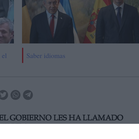
 el
Saber idiomas
EL GOBIERNO LES HA LLAMADO
STIDURA