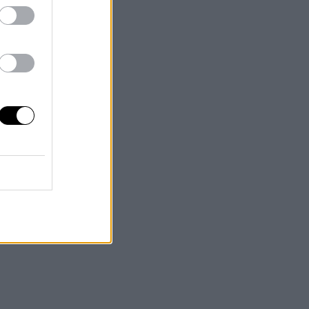
as
ra
ga
a
s
o