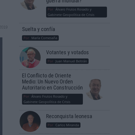
guerra mundial?
Por
Álvaro Frutos Rosado y
Gabinete Geopolítica de Crisis
2019
Suelta y confía
Por
María Comesaña
Votantes y votados
Por
Juan Manuel Beltrán
El Conflicto de Oriente
Medio: Un Nuevo Orden
Autoritario en Construcción
Por
Álvaro Frutos Rosado y
Gabinete Geopolítica de Crisis
Reconquista leonesa
Por
Carlos Miranda