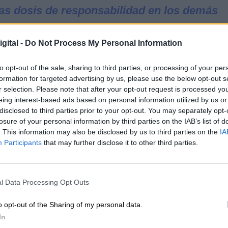
as dosis de responsabilidad en los demás
r adelante la investidura del presidente en
gital -
Do Not Process My Personal Information
o que
"ERC nos abroncó durante meses en el
hora que lo tenemos
no se entendería que mirara
to opt-out of the sale, sharing to third parties, or processing of your per
ejado"
.
formation for targeted advertising by us, please use the below opt-out s
r selection. Please note that after your opt-out request is processed y
 a ir a elecciones
. El resultado es el que es y
eing interest-based ads based on personal information utilized by us or
a construcción de un Gobierno con acuerdos con
disclosed to third parties prior to your opt-out. You may separately opt-
ontrando con altas dosis de responsabilidad 
losure of your personal information by third parties on the IAB’s list of
 elecciones. Este país necesita un Gobierno cuanto
. This information may also be disclosed by us to third parties on the
IA
mista.
Quiero y creo que va a haber investidura
Participants
that may further disclose it to other third parties.
 quien la haga"
alucía, ha asegurado que
es recurrible
pero ha
l Data Processing Opt Outs
que provoca
"tristeza en los socialistas"
. También 
pasado y que nadie se ha llevado un céntimo
:
o opt-out of the Sharing of my personal data.
 B, ni de sobresueldos y, por eso,
se hace
In
ves y Griñán
"
.