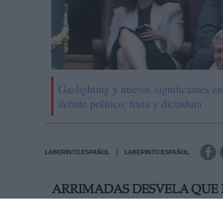
Gaslighting y nuevos significantes en
debate político: fruta y dictadura
|
LABERINTO ESPAÑOL
LABERINTO ESPAÑOL
ARRIMADAS DESVELA QUE 
PARA HABLAR DE LA INVE