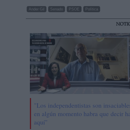
Ander Gil
Senado
PSOE
Política
NOTI
"Los independentistas son insaciable
en algún momento habra que decir h
aquí"