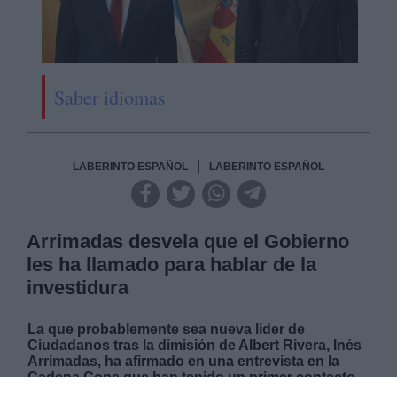
Saber idiomas
|
LABERINTO ESPAÑOL
LABERINTO ESPAÑOL
Arrimadas desvela que el Gobierno
les ha llamado para hablar de la
investidura
La que probablemente sea nueva líder de
Ciudadanos tras la dimisión de Albert Rivera, Inés
Arrimadas, ha afirmado en una entrevista en la
Cadena Cope que han tenido un primer contacto
con el Gobierno en funciones de Pedro Sánchez