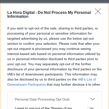
¿La ciudadanía de Occidente
La Hora Digital -
Do Not Process My Personal
es consciente del riesgo de
Information
una tercera guerra mundial?
Por
Álvaro Frutos Rosado y Gabinete
If you wish to opt-out of the sale, sharing to third parties, or
Geopolítica de Crisis
processing of your personal or sensitive information for
targeted advertising by us, please use the below opt-out
Suelta y confía
section to confirm your selection. Please note that after your
opt-out request is processed you may continue seeing
Por
María Comesaña
interest-based ads based on personal information utilized by
us or personal information disclosed to third parties prior to
Votantes y votados
your opt-out. You may separately opt-out of the further
disclosure of your personal information by third parties on the
Por
Juan Manuel Beltrán
IAB’s list of downstream participants. This information may
also be disclosed by us to third parties on the
IAB’s List of
El Conflicto de Oriente Medio:
Downstream Participants
that may further disclose it to other
Un Nuevo Orden Autoritario
third parties.
en Construcción
Personal Data Processing Opt Outs
Por
Álvaro Frutos Rosado y Gabinete
Geopolítica de Crisis
I want to opt-out of the Sharing of my