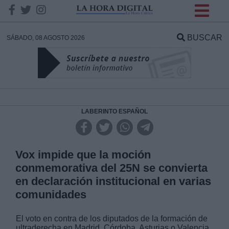
INFORMACION SOBRE LA
PROTECCIÓN DE TUS
BUSCAR
SÁBADO, 08 AGOSTO 2026
DATOS
Responsable:
Finalidad:
LABERINTO ESPAÑOL
Datos tratados:
Vox impide que la moción
conmemorativa del 25N se convierta
en declaración institucional en varias
Legitimación:
comunidades
Destinatarios:
El voto en contra de los diputados de la formación de
ultraderecha en Madrid, Córdoba, Asturias o Valencia