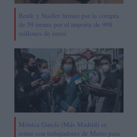
Renfe y Stadler firman por la compra
de 59 trenes por el importe de 998
millones de euros
Mónica García (Más Madrid) se
reúne con trabajadores de Metro para