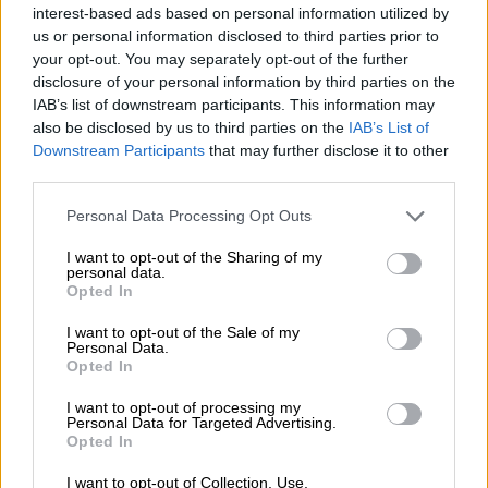
interest-based ads based on personal information utilized by
us or personal information disclosed to third parties prior to
El Conflicto de Oriente Medio:
your opt-out. You may separately opt-out of the further
Un Nuevo Orden Autoritario
disclosure of your personal information by third parties on the
en Construcción
IAB’s list of downstream participants. This information may
also be disclosed by us to third parties on the
IAB’s List of
Por
Álvaro Frutos Rosado y Gabinete
Geopolítica de Crisis
Downstream Participants
that may further disclose it to other
third parties.
Reconquista leonesa
Personal Data Processing Opt Outs
Por
Carlos Miranda
I want to opt-out of the Sharing of my
personal data.
Opted In
Clara Campoamor: Mi sueño,
mi pesadilla
I want to opt-out of the Sale of my
Personal Data.
Por
María Pérez Herrero
Opted In
I want to opt-out of processing my
Personal Data for Targeted Advertising.
Opted In
NOTICIAS MAS VISTAS
I want to opt-out of Collection, Use,