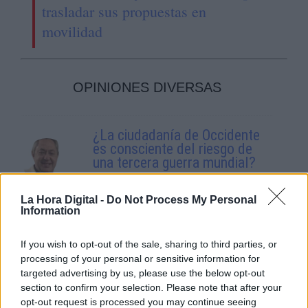
trasladar sus propuestas en
movilidad
OPINIONES DIVERSAS
¿La ciudadanía de Occidente
es consciente del riesgo de
una tercera guerra mundial?
Por
Álvaro Frutos Rosado y Gabinete
Geopolítica de Crisis
La Hora Digital -
Do Not Process My Personal
Information
Suelta y confía
If you wish to opt-out of the sale, sharing to third parties, or
Por
María Comesaña
processing of your personal or sensitive information for
targeted advertising by us, please use the below opt-out
Votantes y votados
section to confirm your selection. Please note that after your
opt-out request is processed you may continue seeing
Por
Juan Manuel Beltrán