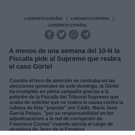
|
|
LABERINTO ESPAÑOL
LABERINTO ESPAÑOL
LABERINTO ESPAÑOL
A menos de una semana del 10-N la
Fiscalía pide al Supremo que reabra
el caso Gürtel
Cuando el foco de atención se centraba en las
elecciones generales de este domingo, la Gürtel
ha irrumpido en plena campaña gracias a la
petición de la Fiscalía del Tribunal Supremo que
acaba de solicitar que se reabra la causa contra la
cabeza de lista "popular" por Cádiz, María José
García Pelayo,
"por su responsabilidad en las
adjudicaciones a la red de corrupción de
Francisco Correa"
cuando ejercía el cargo de
alcaldesa de Jerez de la Frontera.