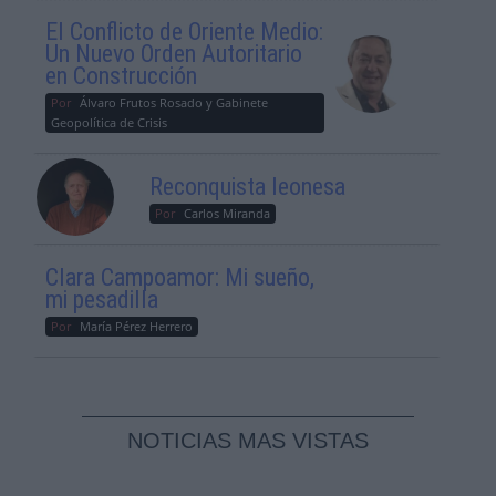
El Conflicto de Oriente Medio:
Un Nuevo Orden Autoritario
en Construcción
Por
Álvaro Frutos Rosado y Gabinete
Geopolítica de Crisis
Reconquista leonesa
Por
Carlos Miranda
Clara Campoamor: Mi sueño,
mi pesadilla
Por
María Pérez Herrero
NOTICIAS MAS VISTAS