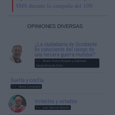
SMS durante la campaña del 10N
OPINIONES DIVERSAS
¿La ciudadanía de Occidente
es consciente del riesgo de
una tercera guerra mundial?
Por
Álvaro Frutos Rosado y Gabinete
Geopolítica de Crisis
Suelta y confía
Por
María Comesaña
Votantes y votados
Por
Juan Manuel Beltrán