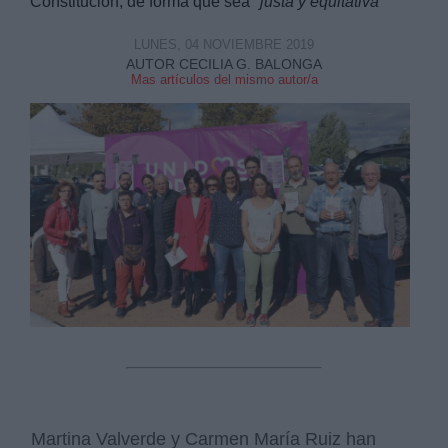
Constitución, de forma que sea "
justa y equitativa"
LUNES, 04 NOVIEMBRE 2019
AUTOR CECILIA G. BALONGA
Mas artículos del mismo autor/a
Derechos:
link
Información adicional
link
Martina Valverde y Carmen María Ruiz han