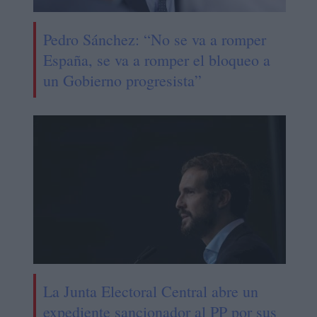
Pedro Sánchez: “No se va a romper
España, se va a romper el bloqueo a
un Gobierno progresista”
La Junta Electoral Central abre un
expediente sancionador al PP por sus