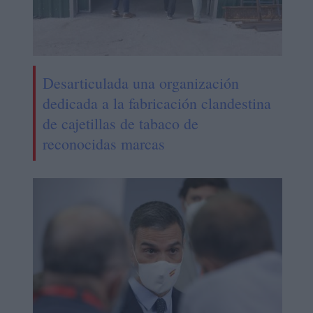
Desarticulada una organización
dedicada a la fabricación clandestina
de cajetillas de tabaco de
reconocidas marcas