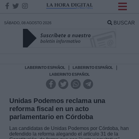
INFORMACION SOBRE LA
PROTECCIÓN DE TUS
BUSCAR
SÁBADO, 08 AGOSTO 2026
DATOS
Responsable:
Finalidad:
|
|
LABERINTO ESPAÑOL
LABERINTO ESPAÑOL
LABERINTO ESPAÑOL
Datos tratados:
Unidas Podemos reclama una
reforma fiscal en un acto
Legitimación:
parlamentario en Córdoba
Destinatarios:
Las candidatas de Unidas Podemos por Córdoba, han
defendido la reforma alegando el artículo 31 de la