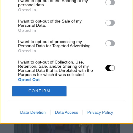
I want to opt-out of the Sharing of my
personal data.
Opted In
I want to opt-out of the Sale of my
Personal Data.
Opted In
I want to opt-out of processing my
Personal Data for Targeted Advertising.
Opted In
Adriana Lastra: “La derecha solo
I want to opt-out of Collection, Use,
Retention, Sale, and/or Sharing of my
entiende la democracia cuando les
Personal Data that Is Unrelated with the
Purposes for which it was collected.
votan a ellos”
Opted Out
CONFIRM
Data Deletion
Data Access
Privacy Policy