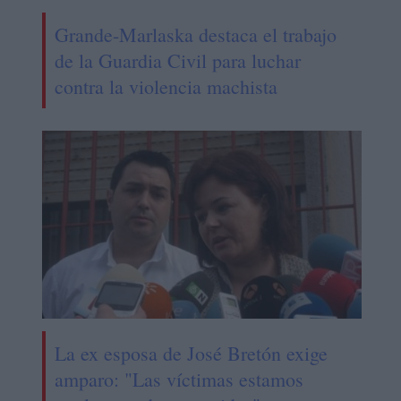
Grande-Marlaska destaca el trabajo
de la Guardia Civil para luchar
contra la violencia machista
La ex esposa de José Bretón exige
amparo: "Las víctimas estamos