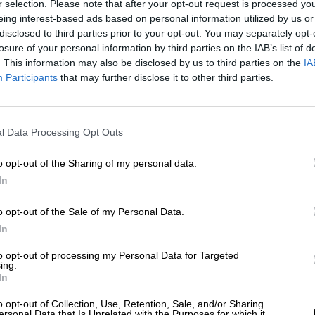
r selection. Please note that after your opt-out request is processed y
 todas y cada una de las decisiones o acuerdos qu
eing interest-based ads based on personal information utilized by us or
calía decidió no recurrir
pese a que
Isabel
disclosed to third parties prior to your opt-out. You may separately opt-
esas de Gürtel y que
cumple varias condenas qu
losure of your personal information by third parties on the IAB’s list of
ñaló directamente a García Pelayo en una de las
. This information may also be disclosed by us to third parties on the
IA
amaño
. Tal es el caso que relató con detalle
a travé
Participants
that may further disclose it to other third parties.
cia Nacional cómo se adjudicaban los contrato
s
,
además de otros cuatro testigos
,
corroborar
ía Pelayo a varias reuniones
de la trama. Por tod
l Data Processing Opt Outs
el procedimiento contra la ex alcaldesa
.
o opt-out of the Sharing of my personal data.
desinformación de carácter delictiva"
In
 datos sobre
la polémica campaña de desinformac
o opt-out of the Sale of my Personal Data.
ido Popular
para desmovilizar a los votantes de
In
ue
habría repetido en los actuales comicios
 la ayuda del consultor
Aleix Sanmartín
, contrata
to opt-out of processing my Personal Data for Targeted
ing.
iderada por
Pablo Casado
.
In
n sus investigaciones en esta dirección, e incluso 
o opt-out of Collection, Use, Retention, Sale, and/or Sharing
ierno,
Pedro Sánchez
, ha dado por buenas las
ersonal Data that Is Unrelated with the Purposes for which it