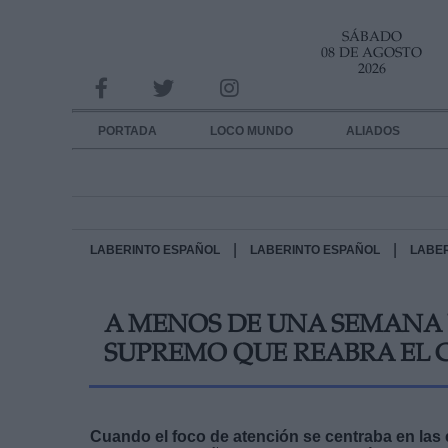
SÁBADO
INFORMACION SOBRE LA PROTECCIÓN DE TUS DATOS
08 DE AGOSTO
2026
Responsable:
Finalidad:
PORTADA
LOCO MUNDO
ALIADOS
Datos tratados:
Legitimación:
Destinatarios:
|
|
LABERINTO ESPAÑOL
LABERINTO ESPAÑOL
LABE
Derechos:
A MENOS DE UNA SEMANA DE
link
SUPREMO QUE REABRA EL 
Información adicional
link
Cuando el foco de atención se centraba en las 