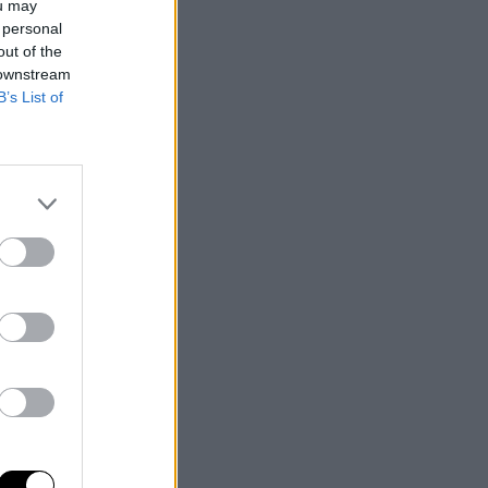
ou may
e
 personal
out of the
e
 downstream
B’s List of
s
s
.
on
o
ión
do
el