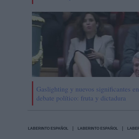
Gaslighting y nuevos significantes en
debate político: fruta y dictadura
|
|
LABERINTO ESPAÑOL
LABERINTO ESPAÑOL
LABE