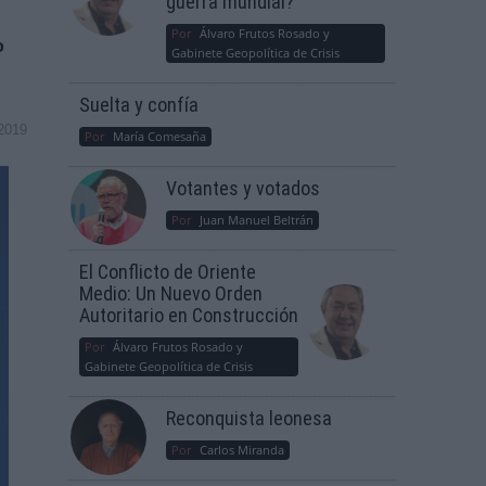
guerra mundial?
Por
Álvaro Frutos Rosado y
o
Gabinete Geopolítica de Crisis
Suelta y confía
2019
Por
María Comesaña
Votantes y votados
Por
Juan Manuel Beltrán
El Conflicto de Oriente
Medio: Un Nuevo Orden
Autoritario en Construcción
Por
Álvaro Frutos Rosado y
Gabinete Geopolítica de Crisis
Reconquista leonesa
Por
Carlos Miranda